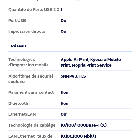
1
Quantité de Ports USB 2.0
Oui
Port USB
Oui
Impression directe
Réseau
Réseau
Apple AirPrint, Kyocera Mobile
Technologies
d'impression mobile
Print, Mopria Print Service
SNMPv3, TLS
Algorithme de sécurité
soutenu
Non
Paiement sans contact
Non
Bluetooth
Oui
Ethernet/LAN
10/100/1000Base-T(X)
Technologie de cablâge
10,100,1000 Mbit/s
LAN Ethernet : taux de