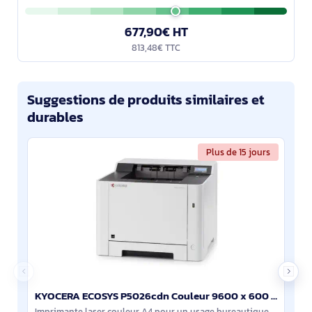
677,90€ HT
813,48€ TTC
Suggestions de produits similaires et
durables
Plus de 15 jours
KYOCERA ECOSYS P5026cdn Couleur 9600 x 600 DPI A4 - 1102RC3NL0
Imprimante laser couleur A4 pour un usage bureautique