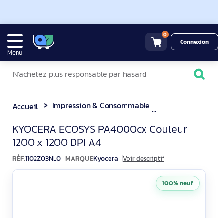
0
Connexion
Menu
Impression & Consommable
Imprimante La
Accueil
Kyocera ECOSYS PA4000cx 
KYOCERA ECOSYS PA4000cx Couleur
1200 x 1200 DPI A4
RÉF.
1102Z03NL0
MARQUE
Kyocera
Voir descriptif
100% neuf