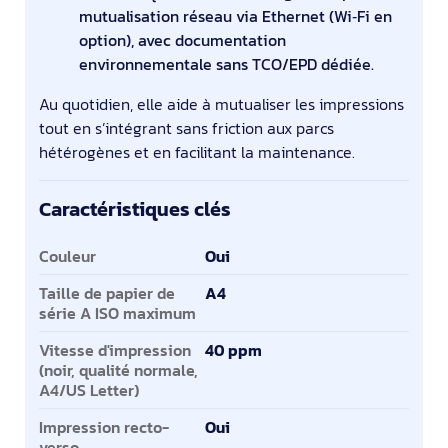
mutualisation réseau via Ethernet (Wi‑Fi en
option), avec documentation
environnementale sans TCO/EPD dédiée.
Au quotidien, elle aide à mutualiser les impressions
tout en s’intégrant sans friction aux parcs
hétérogènes et en facilitant la maintenance.
Caractéristiques clés
Caractéristiques clés
Couleur
Oui
Taille de papier de
A4
série A ISO maximum
Vitesse d'impression
40 ppm
(noir, qualité normale,
A4/US Letter)
Impression recto-
Oui
verso