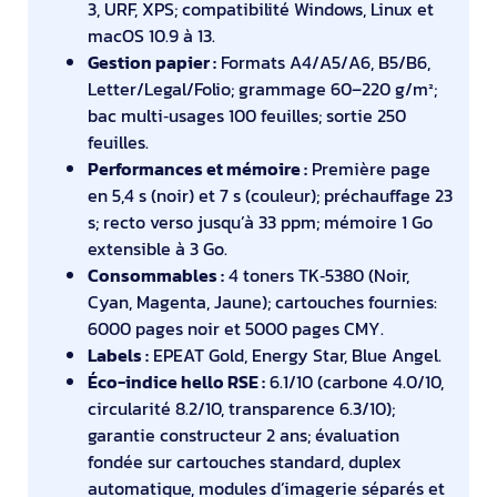
3, URF, XPS; compatibilité Windows, Linux et
macOS 10.9 à 13.
Gestion papier :
Formats A4/A5/A6, B5/B6,
Letter/Legal/Folio; grammage 60–220 g/m²;
bac multi‑usages 100 feuilles; sortie 250
feuilles.
Performances et mémoire :
Première page
en 5,4 s (noir) et 7 s (couleur); préchauffage 23
s; recto verso jusqu’à 33 ppm; mémoire 1 Go
extensible à 3 Go.
Consommables :
4 toners TK‑5380 (Noir,
Cyan, Magenta, Jaune); cartouches fournies:
6000 pages noir et 5000 pages CMY.
Labels :
EPEAT Gold, Energy Star, Blue Angel.
Éco-indice hello RSE :
6.1/10 (carbone 4.0/10,
circularité 8.2/10, transparence 6.3/10);
garantie constructeur 2 ans; évaluation
fondée sur cartouches standard, duplex
automatique, modules d’imagerie séparés et