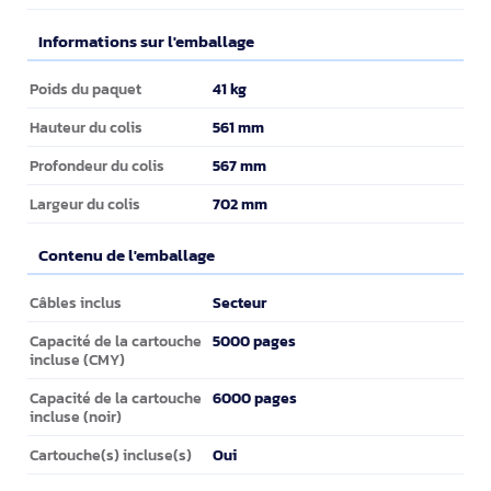
Informations sur l'emballage
Informations sur l'emballage
41 kg
Poids du paquet
561 mm
Hauteur du colis
567 mm
Profondeur du colis
702 mm
Largeur du colis
Contenu de l'emballage
Contenu de l'emballage
Secteur
Câbles inclus
5000 pages
Capacité de la cartouche
incluse (CMY)
6000 pages
Capacité de la cartouche
incluse (noir)
Oui
Cartouche(s) incluse(s)