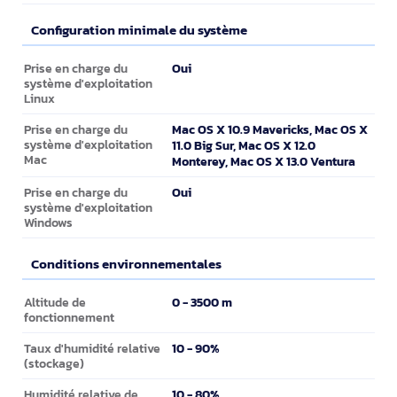
Configuration minimale du système
Configuration minimale du système
Oui
Prise en charge du
système d'exploitation
Linux
Mac OS X 10.9 Mavericks, Mac OS X
Prise en charge du
système d'exploitation
11.0 Big Sur, Mac OS X 12.0
Mac
Monterey, Mac OS X 13.0 Ventura
Oui
Prise en charge du
système d'exploitation
Windows
Conditions environnementales
Conditions environnementales
0 - 3500 m
Altitude de
fonctionnement
10 - 90%
Taux d'humidité relative
(stockage)
10 - 80%
Humidité relative de