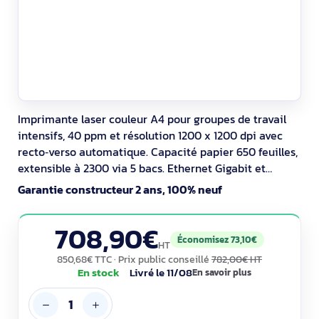
Imprimante laser couleur A4 pour groupes de travail
intensifs, 40 ppm et résolution 1200 x 1200 dpi avec
recto‑verso automatique. Capacité papier 650 feuilles,
extensible à 2300 via 5 bacs. Ethernet Gigabit et
AirPrint/Mopria pour l’impression mobile. Volume
Garantie constructeur 2 ans, 100% neuf
conseillé 1 000–5 000 pages/mois. Certifiée EPEAT
Gold, ENERGY STAR et Blue Angel.
708,90€
Économisez 73,10€
HT
850,68€ TTC
· Prix public conseillé
782,00€ HT
En stock
Livré le 11/08
En savoir plus