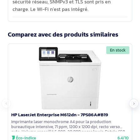
sécurité réseau, SNMPv3 et TLS sont pris en
charge. Le Wi-Fi n’est pas intégré.
Comparez avec des produits similaires
En stock
HP LaserJet Enterprise M612dn - 7PS86A#B19
Imprimante laser monochrome A4 pour la production
bureautique intensive, 71 ppm, 1200 x 1200 dpi, recto verso
auto. Volume conseillé 5 000–30 000 pages/mois. Entrée 650
feuilles (jusqu’à 4 400 avec
Éco-indice
6.4/10