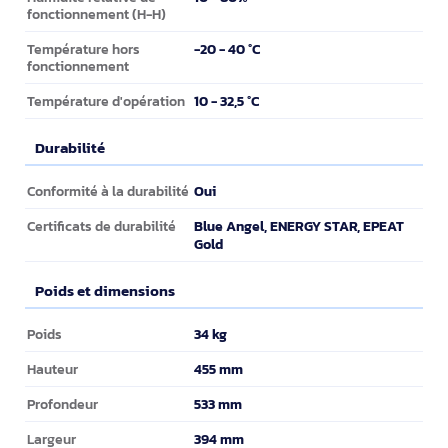
fonctionnement (H-H)
-20 - 40 °C
Température hors
fonctionnement
10 - 32,5 °C
Température d'opération
Durabilité
Durabilité
Oui
Conformité à la durabilité
Blue Angel, ENERGY STAR, EPEAT
Certificats de durabilité
Gold
Poids et dimensions
Poids et dimensions
34 kg
Poids
455 mm
Hauteur
533 mm
Profondeur
394 mm
Largeur