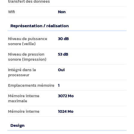
transfert des données
Non
Wifi
Représentation / réalisation
Représentation / réalisation
30 dB
Niveau de puissance
sonore (veille)
53 dB
Niveau de pression
sonore (impression)
Oui
Intégré dans le
processeur
1
Emplacements mémoire
3072 Mo
Mémoire interne
maximale
1024 Mo
Mémoire interne
Design