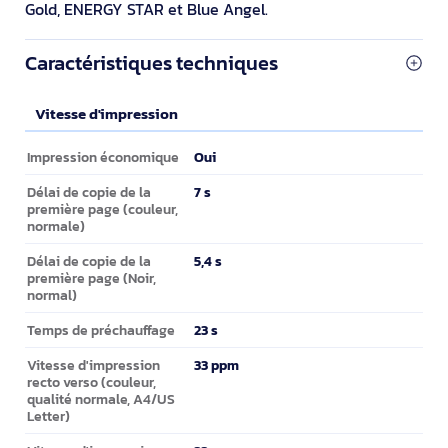
Gold, ENERGY STAR et Blue Angel.
Caractéristiques techniques
Vitesse d'impression
Vitesse d'impression
Oui
Impression économique
7 s
Délai de copie de la
première page (couleur,
normale)
5,4 s
Délai de copie de la
première page (Noir,
normal)
23 s
Temps de préchauffage
33 ppm
Vitesse d'impression
recto verso (couleur,
qualité normale, A4/US
Letter)