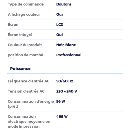
Design
Boutons
Type de commande
Oui
Affichage couleur
LCD
Écran
Oui
Écran integré
Noir, Blanc
Couleur du produit
Professionnel
position de marché
Puissance
Puissance
50/60 Hz
Fréquence d'entrée AC
220 - 240 V
Tension d'entrée AC
56 W
Consommation d'énergie
(prêt)
466 W
Consommation
électrique moyenne en
mode Impression