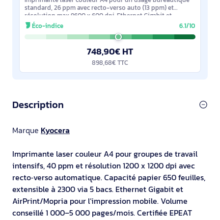
standard, 26 ppm avec recto-verso auto (13 ppm) et
résolution max 9600 x 600 dpi. Ethernet Gigabit et
impression mobile (AirPrint, Google Cloud
Éco-indice
6.1/10
748,90€ HT
898,68€ TTC
Description
Marque
Kyocera
Imprimante laser couleur A4 pour groupes de travail
intensifs, 40 ppm et résolution 1200 x 1200 dpi avec
recto‑verso automatique. Capacité papier 650 feuilles,
extensible à 2300 via 5 bacs. Ethernet Gigabit et
AirPrint/Mopria pour l’impression mobile. Volume
conseillé 1 000–5 000 pages/mois. Certifiée EPEAT