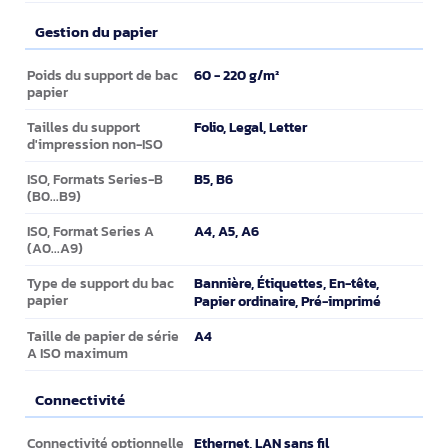
Gestion du papier
Gestion du papier
60 - 220 g/m²
Poids du support de bac
papier
Folio, Legal, Letter
Tailles du support
d'impression non-ISO
B5, B6
ISO, Formats Series-B
(B0...B9)
A4, A5, A6
ISO, Format Series A
(A0...A9)
Bannière, Étiquettes, En-tête,
Type de support du bac
papier
Papier ordinaire, Pré-imprimé
A4
Taille de papier de série
A ISO maximum
Connectivité
Connectivité
Ethernet, LAN sans fil
Connectivité optionnelle