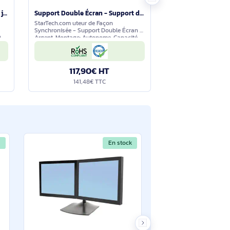
En stock
En stock
Support de Bureau pour 2 Écrans jusqu'à 24"(8kg) - ARMBARDUO
Support Double Écran - Support de Bureau Ergonomique pour Deux Écrans 24"(8kg) VESA - Réglable en Ha - ARMDUOSS
age: Autonome,
StarTech.com uteur de Façon
maximale: 8 kg,
Synchronisée - Support Double Écran -
écran: 61 cm (24"),
Argent. Montage: Autonome, Capacité
face de montage
de charge maximale: 8 kg, Taille
ompatibilité
maximale de l’écran: 61 cm (24"),
e
Compatibilité interface de
0€ HT
117,90€ HT
8€ TTC
141,48€ TTC