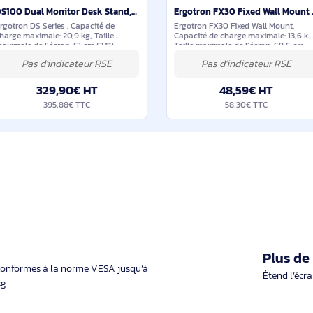
ilaires et durables
En stock
DS100 Dual Monitor Desk Stand, Vertical - 33-091-200
Ergotron DS Series . Capacité de
Ergotron FX30 Fixed
charge maximale: 20,9 kg, Taille
Capacité de charge 
maximale de l’écran: 61 cm (24"),
Taille maximale de l
Compatibilité interface de montage
(27"), Compatibilité 
(min): 75 x 75 mm, Compatibilité
montage (min): 75 x
interface de montage (max): 100
Compatibilité interf
329,90€ HT
48,59
395,88€ TTC
58,30€