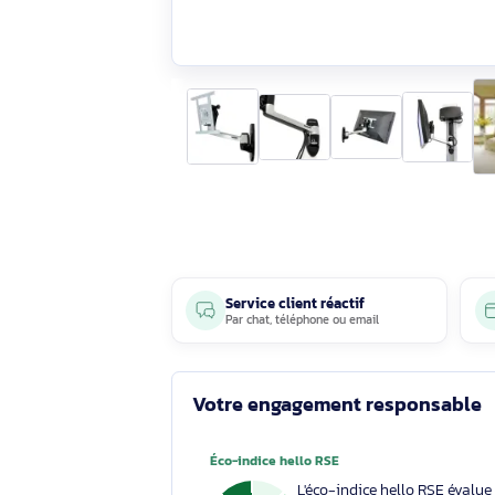
Service client réactif
Par
chat
,
téléphone
ou
email