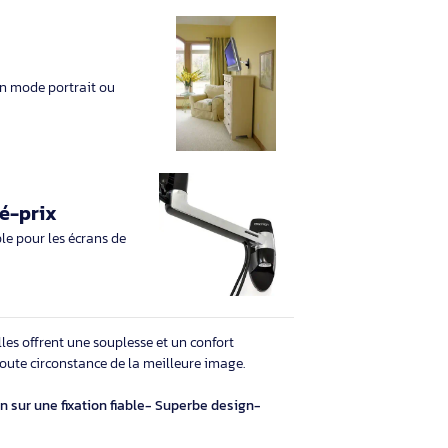
Plus de mouvement
Étend l’écran de 33 cm à partir du mur
s
ter l’affichage en mode portrait ou