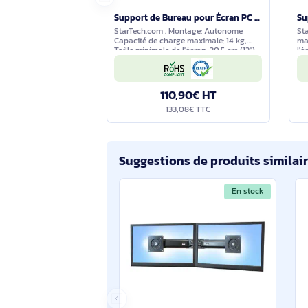
En stock
Support de Bureau pour Écran PC jusqu'à 34"(14kg) - Pied Moniteur Argenté en Acier - ARMPIVSTND
StarTech.com . Montage: Autonome,
Capacité de charge maximale: 14 kg,
Taille minimale de l'écran: 30,5 cm (12"),
Taille maximale de l’écran: 86,4 cm
(34"), Compatibilité interface de
montage (min):
110,90€ HT
133,08€ TTC