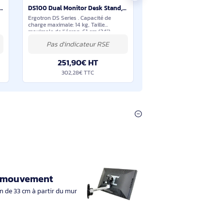
En stock
En stock
Ergotron FX30 Fixed Wall Mount 68,6 cm (27") Mur Noir - 60-239-007
DS100 Dual Monitor Desk Stand, Horizontal - 33-322-200
 Wall Mount.
Ergotron DS Series . Capacité de
maximale: 13,6 kg,
charge maximale: 14 kg, Taille
’écran: 68,6 cm
maximale de l’écran: 61 cm (24"),
interface de
Compatibilité interface de montage
 75 mm,
(min): 75 x 75 mm, Compatibilité
ace de
interface de montage (max): 100 x
€ HT
251,90€ HT
 TTC
302,28€ TTC