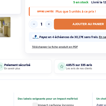
100
121,08€ T
5 en st
Plus que 5 unités à c
OFFRE LIMITÉE
AJOUTE
Payez en 4 échéances de 30,27€ 
Télécharger la fiche produit en PDF
Paiement sécurisé
4.85/5 sur 33
En savoir plus
Les avis de nos 