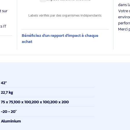
able
Des labels exigeants pour un impact maîtrisé
 évalue
Impact carbone inconnu
 produit sur
Labels vérifiés par des organismes indépendants.
produits IT
Bénéficiez d'un rapport d'impact à chaque
E
achat
42"