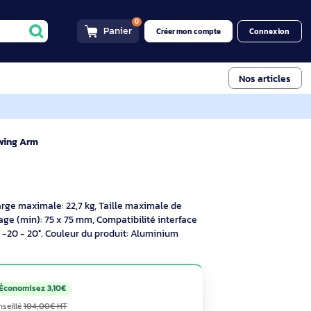
0
Panier
Créer mon compt
 Wall Mount Swing Arm
45-268-026
m
scriptif
apacité de charge maximale: 22,7 kg, Taille maximale de
terface de montage (min): 75 x 75 mm, Compatibilité interface
'inclinaison: -20 - 20°. Couleur du produit: Aluminium