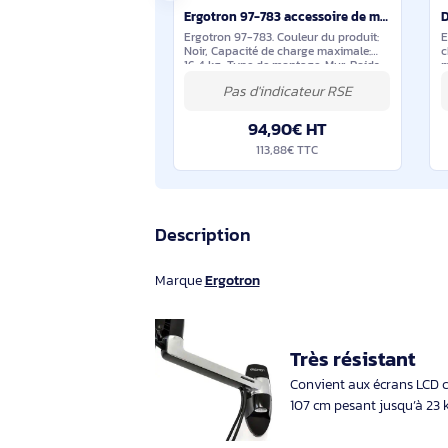
Suggestions de produits sim
En stock
Ergotron 97-783 accessoire de montage de moniteurs
Ergotron 97-783. Couleur du produit:
Noir, Capacité de charge maximale:
16,4 kg, Type de montage: Mur. Poids:
2,72 kg, Largeur: 740 mm, Profondeur:
280 mm. Hauteur du colis: 790 mm,
Largeur du colis:
94,90€ HT
113,88€ TTC