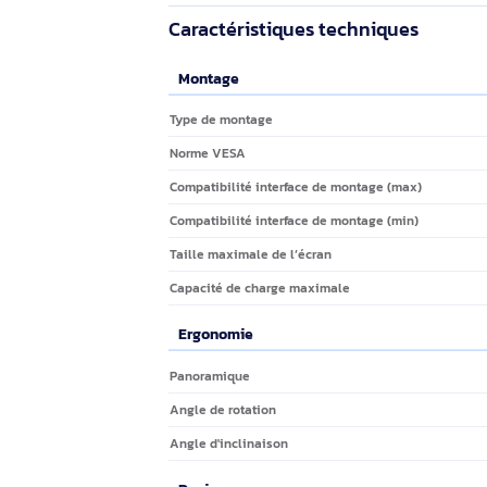
Option fiabl
Testé jusqu’à quat
pour un ajustemen
Les fixations murales LX sont spécialemen
d’utilisation maximum à votre écran plat :
Avantages
- Positionnez votre TV à la hauteur adap
Installation facile en moins de 10 minut
Caractéristiques techniques
Montage