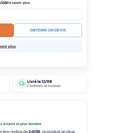
,90€
Économisez 3,10€
HT
TC
· Prix public conseillé
104,00€ HT
ock
Livré le 12/08
En savoir plus
e prix !
R AU PANIER
OBTENIR UN DEVIS
sans frais.
En savoir plus
5 avis
Livré le
12/08
clients
Conditions de livraison