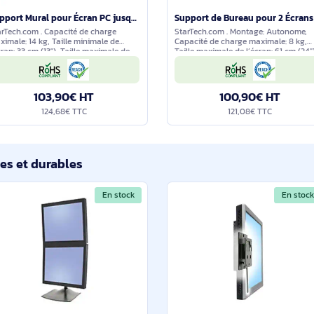
En stock
Support Mural pour Écran PC jusqu'à 27"(15kg) - Bras Double Pivot de 52 cm - Premium - ARMWALLDSLP
StarTech.com . Capacité de charge
StarTech.com . Mont
maximale: 14 kg, Taille minimale de
Capacité de charge 
l'écran: 33 cm (13"), Taille maximale de
Taille maximale de l’
l’écran: 76,2 cm (30"), Compatibilité
Compatibilité inter
interface de montage (min): 75 x 75 mm,
(min): 75 x 75 mm, C
interface de montag
103,90€ HT
100,9
124,68€ TTC
121,0