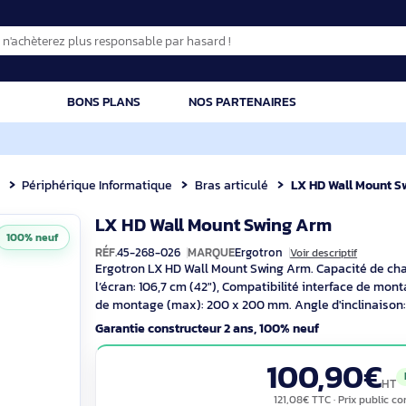
CATION
BONS PLANS
NOS PARTENAIRES
posant
Périphérique Informatique
Bras articulé
LX HD
LX HD Wall Mount Swing Ar
100% neuf
RÉF.
45-268-026
MARQUE
Ergotron
Voir de
Ergotron LX HD Wall Mount Swing Arm. C
l’écran: 106,7 cm (42"), Compatibilité in
de montage (max): 200 x 200 mm. Angle d
Garantie constructeur 2 ans, 100% neuf