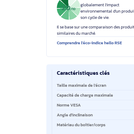
Votre engagement respons
Éco-indice hello RSE
L'éco-indice hello RSE
globalement l'impact
2.0
/10
environnemental d'un
son cycle de vie.
Il se base sur une comparaison des 
similaires du marché.
Comprendre l'éco-indice hello RS
Caractéristiques clés
Caractéristiques clés
Taille maximale de l’écran