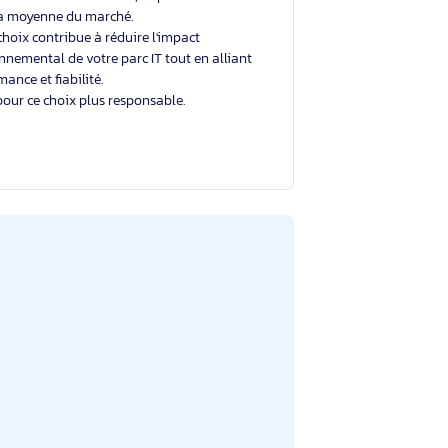
Un choix éclairé et plus durable
Avec un éco-indice de
2.0/10
, ce produit se situe
dans la moyenne du marché.
Votre choix contribue à réduire l'impact
environnemental de votre parc IT tout en alliant
performance et fiabilité.
Merci pour ce choix plus responsable.