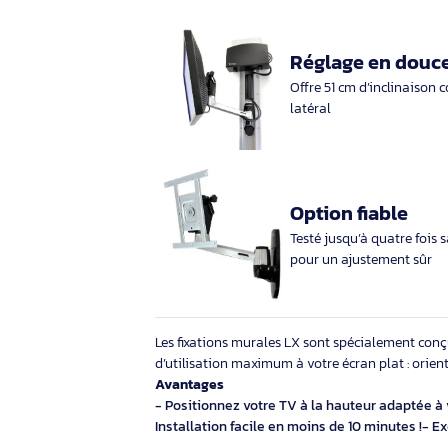
Description
Marque
Ergotron
Très résista
Convient aux écra
107 cm pesant jusq
Réglage en 
Offre 51 cm d’incl
latéral