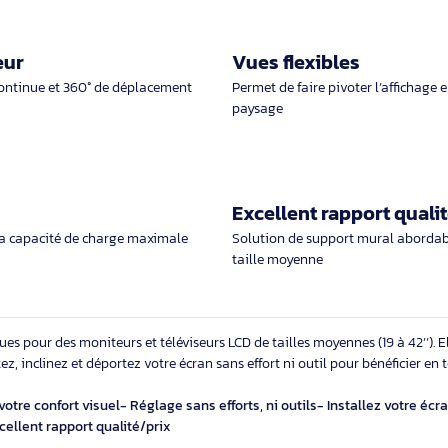
nt
ns LCD conformes à la norme VESA jusqu’à
u’à 23 kg
douceur
Vues flexible
inaison continue et 360° de déplacement
Permet de faire pivo
paysage