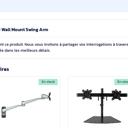
22,7 kg
75 x 75,100 x 100,200 x 100,200 x 200
-20 - 20°
Aluminium
e LX HD Wall Mount Swing Arm
cernant ce produit. Nous vous invitons à partager vos interroga
détaillée dans les meilleurs délais.
imilaires