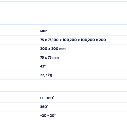
e
Excellent rap
re fois sa capacité de charge maximale
Solution de support
t sûr
taille moyenne
t conçues pour des moniteurs et téléviseurs LCD de tailles moyennes
 orientez, inclinez et déportez votre écran sans effort ni outil pou
tée à votre confort visuel- Réglage sans efforts, ni outils- Insta
es !- Excellent rapport qualité/prix