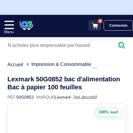
0
Connexion
Menu
Impression & Consommable
Accessoires po
Accueil
Lexmark 50G0852 bac d'alimentation
50G0852
Bac à papier 100 feuilles
RÉF.
50G0852
MARQUE
Lexmark
Voir descriptif
100% neuf