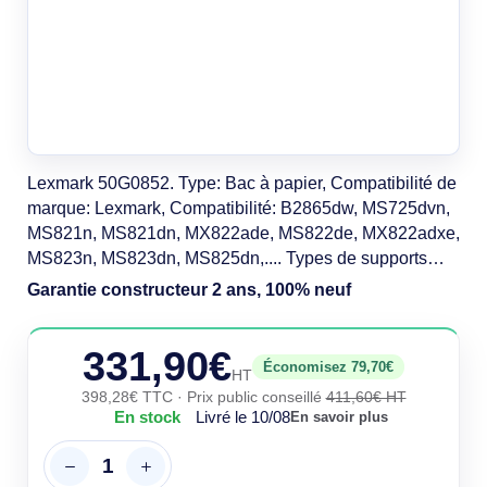
Lexmark 50G0852. Type: Bac à papier, Compatibilité de
marque: Lexmark, Compatibilité: B2865dw, MS725dvn,
MS821n, MS821dn, MX822ade, MS822de, MX822adxe,
MS823n, MS823dn, MS825dn,.... Types de supports
acceptés: A4, A5, A6, JIS B5, Executive, Folio, Oficio,
Garantie constructeur 2 ans, 100% neuf
Statement. Largeur: 421 mm, Profondeur: 384 mm,
Hauteur: 271 mm. Largeur du colis: 500 mm, Profondeur
331,90€
du colis: 561 mm, Hauteur du colis: 428 mm
Économisez 79,70€
HT
398,28€ TTC
· Prix public conseillé
411,60€ HT
En stock
Livré le 10/08
En savoir plus