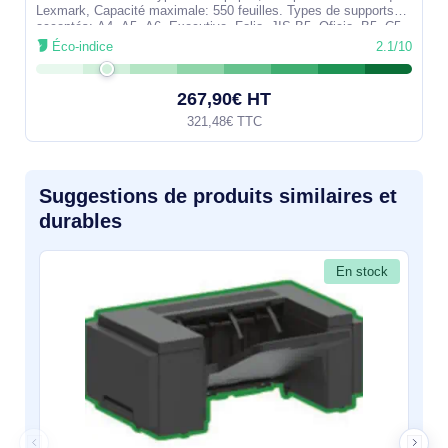
Lexmark, Capacité maximale: 550 feuilles. Types de supports
acceptés: A4, A5, A6, Executive, Folio, JIS B5, Oficio, B5, C5,
DL. Largeur:
Éco-indice
2.1/10
267,90€ HT
321,48€ TTC
Suggestions de produits similaires et
durables
En stock