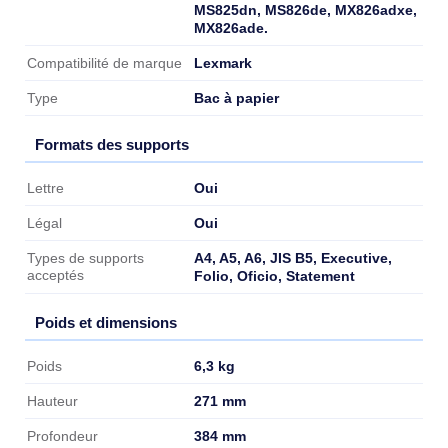
MS825dn, MS826de, MX826adxe,
MX826ade.
Lexmark
Compatibilité de marque
Bac à papier
Type
Formats des supports
Formats des supports
Oui
Lettre
Oui
Légal
A4, A5, A6, JIS B5, Executive,
Types de supports
acceptés
Folio, Oficio, Statement
Poids et dimensions
Poids et dimensions
6,3 kg
Poids
271 mm
Hauteur
384 mm
Profondeur