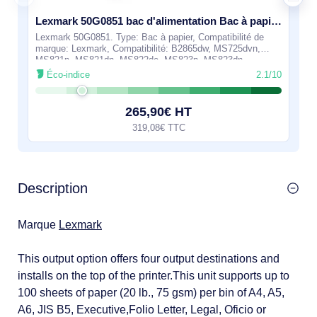
Lexmark 50G0851 bac d'alimentation Bac à papier 500 feuilles
Lexmark 50G0851. Type: Bac à papier, Compatibilité de
marque: Lexmark, Compatibilité: B2865dw, MS725dvn,
MS821n, MS821dn, MS822de, MS823n, MS823dn,
MS825dn, MS826de, MX826adxe.. Largeur: 421 mm,
Éco-indice
2.1/10
265,90€ HT
319,08€ TTC
Description
Marque
Lexmark
This output option offers four output destinations and
installs on the top of the printer.This unit supports up to
100 sheets of paper (20 lb., 75 gsm) per bin of A4, A5,
A6, JIS B5, Executive,Folio Letter, Legal, Oficio or