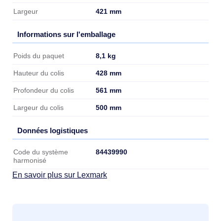
421 mm
Largeur
Informations sur l'emballage
Informations sur l'emballage
8,1 kg
Poids du paquet
428 mm
Hauteur du colis
561 mm
Profondeur du colis
500 mm
Largeur du colis
Données logistiques
Données logistiques
84439990
Code du système
harmonisé
En savoir plus sur Lexmark