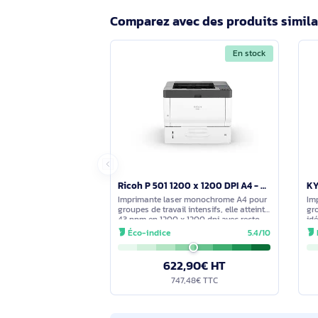
Quelle capacité papier et quels form
Formats jusqu’au A4 (A4, A5, A6, B5) e
Capacité d’entrée maximale jusqu’à 
Que signifie la référence 38S0410 
38S0410 identifie ce modèle. L’impri
consommables haute capacité ne son
Comparez avec des produits s
En stock