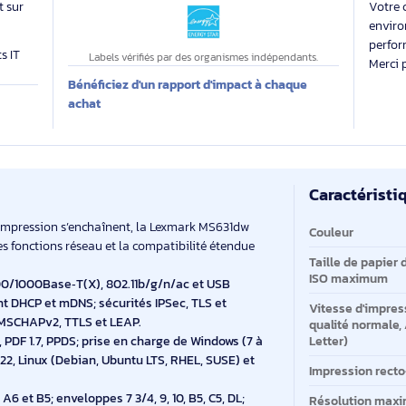
Des labels exigeants pour un impact maîtrisé
218
 évalue
kg CO₂e
 produit sur
produits IT
Labels vérifiés par des organismes indépendants.
Bénéficiez d'un rapport d'impact à chaque
E
achat
Ca
Ca
ndes d’impression s’enchaînent, la Lexmark MS631dw
Co
tants. Les fonctions réseau et la compatibilité étendue
Ta
ement.
IS
 :
10/100/1000Base‑T(X), 802.11b/g/n/ac et USB