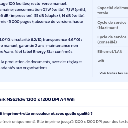
eau dont DHCP et mDNS; sécurités IPSec, TLS et
Vi
 PEAP, MSCHAPv2, TTLS et LEAP.
qu
, PCLm, PDF 1.7, PPDS; prise en charge de Windows (7 à
Le
2000–2022, Linux (Debian, Ubuntu LTS, RHEL, SUSE) et
Im
4, A5, A6 et B5; enveloppes 7 3/4, 9, 10, B5, C5, DL;
Ré
lti‑usage 100 feuilles; recto‑verso manuel.
Ca
 kWh/semaine; consommation 0,1 W (veille), 7,1 W (prêt),
to
ores 56 dB (impression), 55 dB (duplex), 14 dB (veille).
ire fournie (5 000 pages); absence de versions haute
Cy
(M
Cy
arbone 4.0/10, circularité 6.2/10, transparence 4.6/10) :
(c
to‑verso manuel, garantie 2 ans; maintenance non
 filaire/sans fil et label Energy Star confirmés.
Et
Wif
tructurer la production de documents, avec des réglages
 d’accès adaptés aux organisations.
V