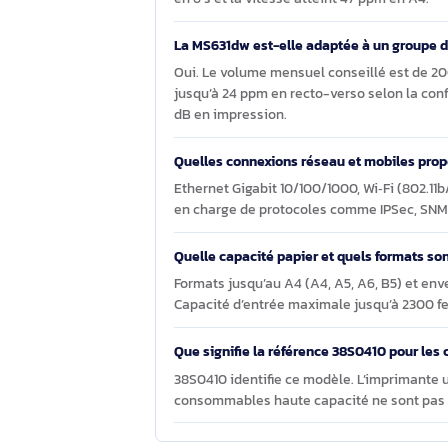
Questions et réponses sur l
La Lexmark MS631dw 1200 x 1200 DPI 
Il s’agit d’une imprimante laser mon
en 6 s et la vitesse atteint 47 ppm e
La MS631dw est-elle adaptée à un gro
Oui. Le volume mensuel conseillé e
jusqu’à 24 ppm en recto-verso selon 
dB en impression.
Quelles connexions réseau et mobi
Ethernet Gigabit 10/100/1000, Wi‑Fi 
en charge de protocoles comme IPSe