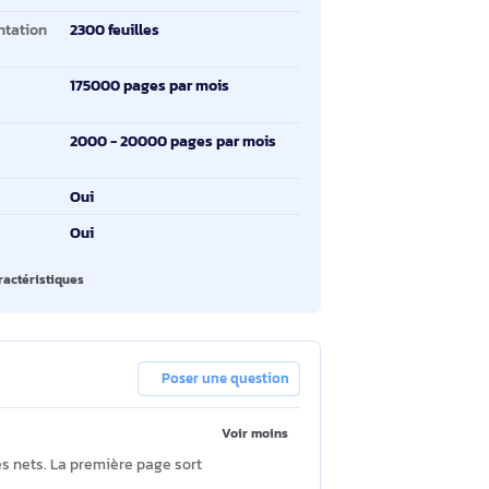
tesse d'impression (noir,
47 ppm
alité normale, A4/US
tter)
pression recto-verso
Oui
solution maximale
1200 x 1200 DPI
pacité d’alimentation
2300 feuilles
tale
cle de service
175000 pages par mois
aximum)
cle de service
2000 - 20000 pages par mois
onseillé)
hernet/LAN
Oui
i
Oui
oir toutes les caractéristiques