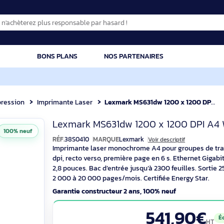
CATION
BONS PLANS
NOS PARTENAIRES
Impression
Imprimante Laser
Lexmark MS631dw 1200 x 1200
Lexmark MS631dw 
Lexmark MS631dw 1200 x 120
100% neuf
RÉF.
38S0410
MARQUE
Lexmark
Voir descrip
Imprimante laser monochrome A4 pour gro
dpi, recto verso, première page en 6 s. Et
2,8 pouces. Bac d’entrée jusqu’à 2300 feu
2 000 à 20 000 pages/mois. Certifiée En
Garantie constructeur 2 ans, 100% neuf