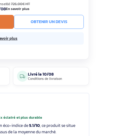
,90€
Économisez 184,10€
HT
TC
· Prix public conseillé
726,00€ HT
ck
Livré le 10/08
En savoir plus
R AU PANIER
OBTENIR UN DEVIS
sans frais.
En savoir plus
4 avis
Livré le
10/08
clients
Conditions de livraison