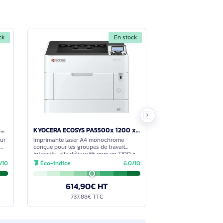
Voir moins
les, capacité de sortie 250 feuilles.
Voir moins
 cartouche incluse de 5000 pages. Les
En stock
En stock