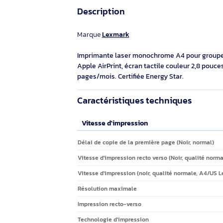
Lexmark MS823dn 1200 x 1200 DPI A4 - 50G0220
Imprimante laser A4 monochrome
pour la production bureautique
intensive. Vitesse 61 ppm, première
page en 4,2 s, résolution 1200 x 1200
Éco-indice
6.4/10
dpi et recto-verso. Connectivité
Ethernet Gigabit et AirPrint.
747,90€ HT
897,48€ TTC
Description
Marque
Lexmark