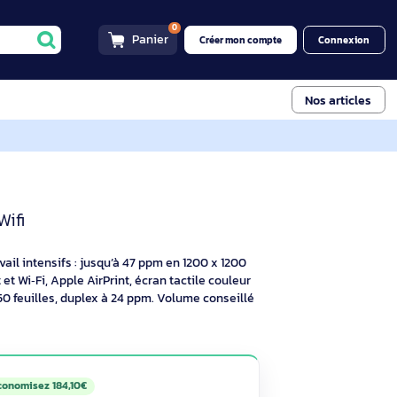
0
Panier
Créer mon compt
 DPI A4 Wifi
Imprimante Laser A4 47 ppm
0 DPI A4 Wifi
tif
upes de travail intensifs : jusqu’à 47 ppm en 1200 x 1200
hernet Gigabit et Wi‑Fi, Apple AirPrint, écran tactile couleur
illes. Sortie 250 feuilles, duplex à 24 ppm. Volume conseillé
ergy Star.