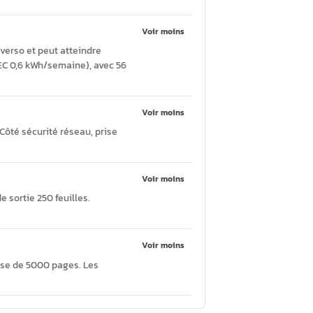
Poser une question
Voir moins
 pour des textes nets. La première page sort
Voir moins
ession recto-verso et peut atteindre
 ENERGY STAR (TEC 0,6 kWh/semaine), avec 56
Voir moins
pple AirPrint. Côté sécurité réseau, prise