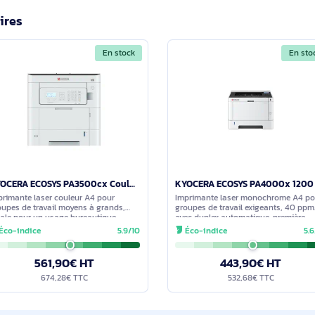
ats sont pris en charge par la MS631dw ?
t enveloppes 7 3/4, 9, 10, B5, C5, DL. Bac multifonctions 100 feuil
2300 feuilles avec options. Grammages 60 à 120 g/m².
pour les consommables de la MS631dw ?
mante utilise une seule cartouche noire et est fournie avec une
t pas indiqués pour cette version.
imilaires
En stock