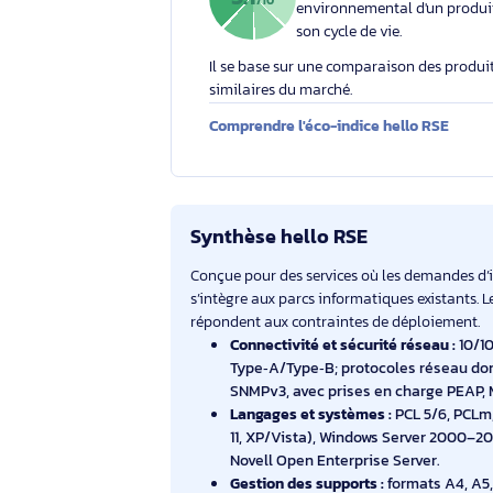
Éco-indice hello RSE
L'éco-indice hello RSE
globalement l'impact
5.1
/10
environnemental d'un
son cycle de vie.
Il se base sur une comparaison des 
similaires du marché.
Comprendre l'éco-indice hello RS
Synthèse hello RSE
Conçue pour des services où les dema
s’intègre aux parcs informatiques exis
répondent aux contraintes de déploi
Connectivité et sécurité réseau