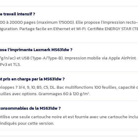
e Lexmark MS631dw 1200 x 1200 DPI A4 Wifi
A4 Wifi imprime-t-elle en couleur et avec quelle qualité ?
ochrome (noir uniquement). Elle imprime jusqu’à 1200 x 1200 DPI
n A4.
upe de travail intensif ?
st de 2000 à 20000 pages (maximum 175000). Elle propose l’impr
la configuration. Partage facile en Ethernet et Wi‑Fi. Certifiée
les propose l’imprimante Lexmark MS631dw ?
(802.11b/g/n/ac) et USB (Type‑A/Type‑B). Impression mobile via A
c, SNMPv3 et TLS.