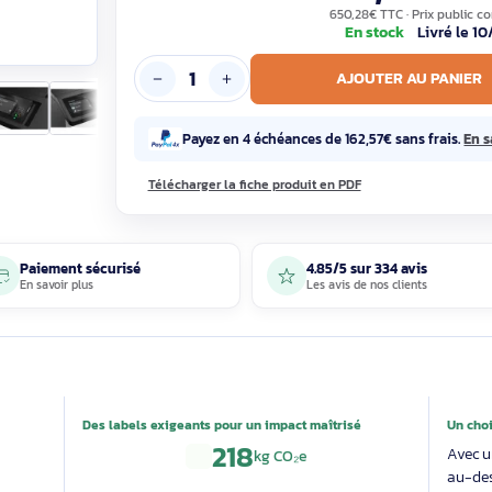
541
650,28€ T
En sto
AJOUTE
Payez en 4 échéances de 162,57€ 
Télécharger la fiche produit en PDF
Paiement sécurisé
4.85/5 sur 33
En savoir plus
Les avis de nos 
able