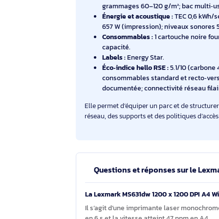
Type‑A/Type‑B; protocoles rés
SNMPv3, avec prises en charge
Langages et systèmes :
PCL 5/6
11, XP/Vista), Windows Server 
Novell Open Enterprise Server.
Gestion des supports :
formats A
grammages 60–120 g/m²; bac mu
Énergie et acoustique :
TEC 0,6
657 W (impression); niveaux son
Consommables :
1 cartouche no
capacité.
Labels :
Energy Star.
Éco‑indice hello RSE :
5.1/10 (c
consommables standard et rec
documentée; connectivité réseau
Elle permet d’équiper un parc et de s
réseau, des supports et des politiques