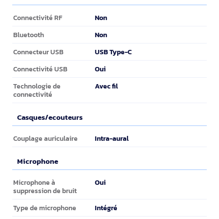
Connectivité
Non
Connectivité RF
Non
Bluetooth
USB Type-C
Connecteur USB
Oui
Connectivité USB
Avec fil
Technologie de
connectivité
Casques/ecouteurs
Casques/ecouteurs
Intra-aural
Couplage auriculaire
Microphone
Microphone
Oui
Microphone à
suppression de bruit
Intégré
Type de microphone