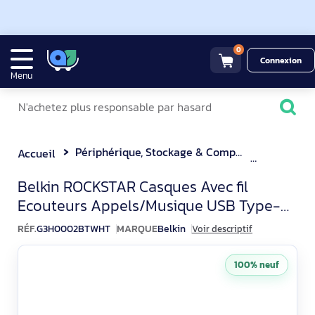
0
Connexion
Menu
Périphérique, Stockage & Composant
Casque M
Accueil
Belkin ROCKSTAR Écouteurs
Belkin ROCKSTAR Casques Avec fil
Ecouteurs Appels/Musique USB Type-C
Blanc
RÉF.
G3H0002BTWHT
MARQUE
Belkin
Voir descriptif
100% neuf