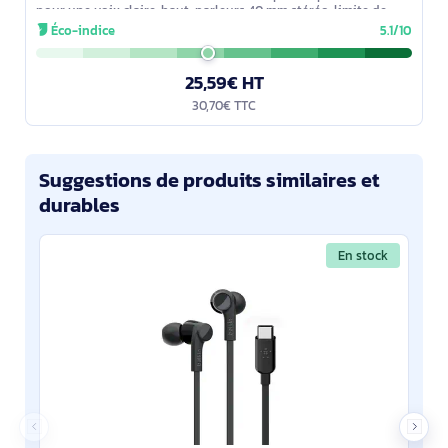
pour une voix claire, haut-parleurs 40 mm stéréo, limite de
volume 94 dB. Arceau
Éco-indice
5.1/10
25,59€ HT
30,70€ TTC
Suggestions de produits similaires et
durables
En stock