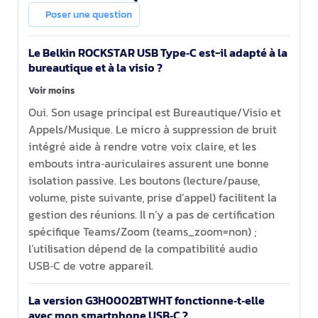
Appels/Musique USB Type-C Blanc
Poser une question
Le Belkin ROCKSTAR USB Type‑C est-il adapté à la
bureautique et à la visio ?
Voir moins
Oui. Son usage principal est Bureautique/Visio et
Appels/Musique. Le micro à suppression de bruit
intégré aide à rendre votre voix claire, et les
embouts intra‑auriculaires assurent une bonne
isolation passive. Les boutons (lecture/pause,
volume, piste suivante, prise d’appel) facilitent la
gestion des réunions. Il n’y a pas de certification
spécifique Teams/Zoom (teams_zoom=non) ;
l’utilisation dépend de la compatibilité audio
USB‑C de votre appareil.
La version G3H0002BTWHT fonctionne‑t‑elle
avec mon smartphone USB‑C ?