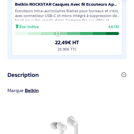
Belkin ROCKSTAR Casques Avec fil Ecouteurs Appels/Musique USB Type-C Noir - G3H0002BTBLK
Écouteurs intra-auriculaires filaires pour bureaux et visio,
avec connecteur USB-C et micro intégré à suppression de
bruit pour des appels clairs. Commandes sur câble et
longueur 1,12 m pour un usage
Éco-indice
4.6/10
22,49€ HT
26,98€ TTC
Description
Marque
Belkin