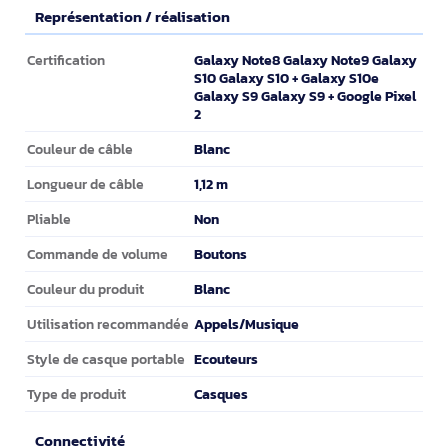
Représentation / réalisation
Représentation / réalisation
Galaxy Note8 Galaxy Note9 Galaxy
Certification
S10 Galaxy S10 + Galaxy S10e
Galaxy S9 Galaxy S9 + Google Pixel
2
Blanc
Couleur de câble
1,12 m
Longueur de câble
Non
Pliable
Boutons
Commande de volume
Blanc
Couleur du produit
Appels/Musique
Utilisation recommandée
Ecouteurs
Style de casque portable
Casques
Type de produit
Connectivité