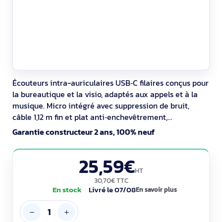
Écouteurs intra-auriculaires USB‑C filaires conçus pour
la bureautique et la visio, adaptés aux appels et à la
musique. Micro intégré avec suppression de bruit,
câble 1,12 m fin et plat anti‑enchevêtrement,
commandes volume et prise d’appel. Trois tailles
Garantie constructeur 2 ans, 100% neuf
d’embouts pour l’ajustement. Résistants à la sueur/
éclaboussures. Garantie 24 mois.
25,59€
HT
30,70€ TTC
En stock
Livré le 07/08
En savoir plus