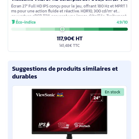
Écran 27'' Full HD IPS conçu pour le jeu, offrant 180 Hz et MPRT 1
ms pour une action fluide et réactive. HDR10, 300 cd/m² et
couverture sRGB 113% assurent une image détaillée. Traitement
antireflet
Éco-indice
4.9/10
117,90€ HT
141,48€ TTC
Suggestions de produits similaires et
durables
En stock