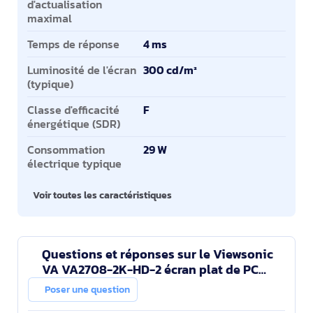
d'actualisation
maximal
Temps de réponse
4 ms
Luminosité de l'écran
300 cd/m²
(typique)
Classe d'efficacité
F
énergétique (SDR)
Consommation
29 W
électrique typique
Voir toutes les caractéristiques
Questions et réponses sur le Viewsonic
VA VA2708-2K-HD-2 écran plat de PC
68,6 cm (27") 2560 x 1440 pixels Quad HD
Poser une question
LED Noir