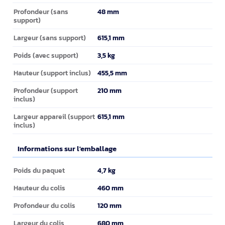
48 mm
Profondeur (sans
support)
615,1 mm
Largeur (sans support)
3,5 kg
Poids (avec support)
455,5 mm
Hauteur (support inclus)
210 mm
Profondeur (support
inclus)
615,1 mm
Largeur appareil (support
inclus)
Informations sur l'emballage
Informations sur l'emballage
4,7 kg
Poids du paquet
460 mm
Hauteur du colis
120 mm
Profondeur du colis
680 mm
Largeur du colis