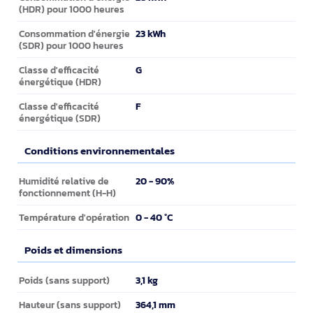
(HDR) pour 1000 heures
23 kWh
Consommation d'énergie
(SDR) pour 1000 heures
G
Classe d'efficacité
énergétique (HDR)
F
Classe d'efficacité
énergétique (SDR)
Conditions environnementales
Conditions environnementales
20 - 90%
Humidité relative de
fonctionnement (H-H)
0 - 40 °C
Température d'opération
Poids et dimensions
Poids et dimensions
3,1 kg
Poids (sans support)
364,1 mm
Hauteur (sans support)