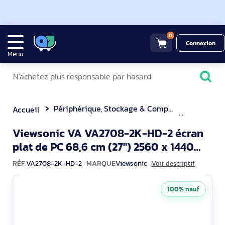
0
Connexion
Menu
Périphérique, Stockage & Composant
Ecran Or
Accueil
Viewsonic VA VA2708-2K-HD-2 écran
plat de PC 68,6 cm (27") 2560 x 1440
VA2708-2K-HD-2
pixels Quad HD LED Noir
RÉF.
VA2708-2K-HD-2
MARQUE
Viewsonic
Voir descriptif
100% neuf