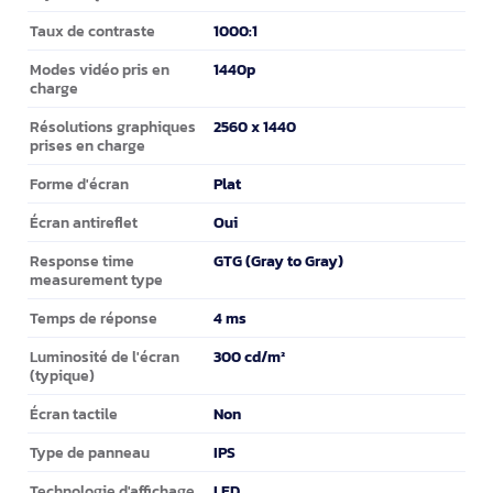
1000:1
Taux de contraste
1440p
Modes vidéo pris en
charge
2560 x 1440
Résolutions graphiques
prises en charge
Plat
Forme d'écran
Oui
Écran antireflet
GTG (Gray to Gray)
Response time
measurement type
4 ms
Temps de réponse
300 cd/m²
Luminosité de l'écran
(typique)
Non
Écran tactile
IPS
Type de panneau
LED
Technologie d'affichage