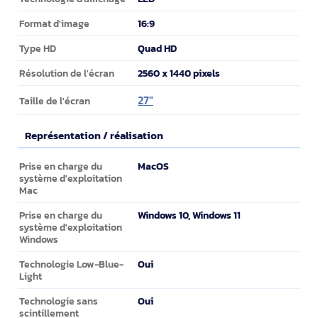
16:9
Format d'image
Quad HD
Type HD
2560 x 1440 pixels
Résolution de l'écran
27"
Taille de l'écran
Représentation / réalisation
Représentation / réalisation
MacOS
Prise en charge du
système d'exploitation
Mac
Windows 10, Windows 11
Prise en charge du
système d'exploitation
Windows
Oui
Technologie Low-Blue-
Light
Oui
Technologie sans
scintillement