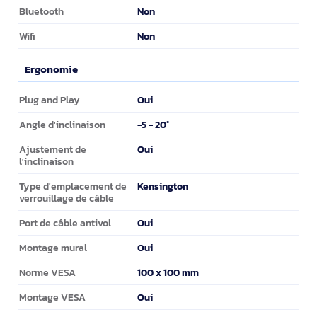
Réseau
Non
Bluetooth
Non
Wifi
Ergonomie
Ergonomie
Oui
Plug and Play
-5 - 20°
Angle d'inclinaison
Oui
Ajustement de
l'inclinaison
Kensington
Type d'emplacement de
verrouillage de câble
Oui
Port de câble antivol
Oui
Montage mural
100 x 100 mm
Norme VESA
Oui
Montage VESA