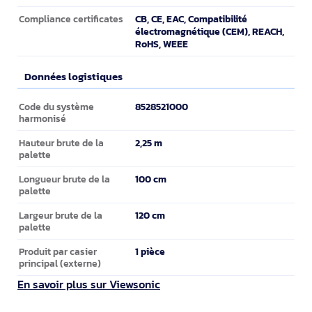
CB, CE, EAC, Compatibilité
Compliance certificates
électromagnétique (CEM), REACH,
RoHS, WEEE
Données logistiques
Données logistiques
8528521000
Code du système
harmonisé
2,25 m
Hauteur brute de la
palette
100 cm
Longueur brute de la
palette
120 cm
Largeur brute de la
palette
1 pièce
Produit par casier
principal (externe)
En savoir plus sur Viewsonic