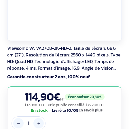
Viewsonic VA VA2708-2K-HD-2. Taille de l'écran: 68,6
cm (27"), Résolution de l'écran: 2560 x 1440 pixels, Type
HD: Quad HD, Technologie d'affichage: LED, Temps de
réponse: 4 ms, Format d'image: 16:9, Angle de vision
horizontal: 178°, Angle de vision vertical: 178°. Montage
Garantie constructeur 2 ans, 100% neuf
VESA. Couleur du produit: Noir
114,90€
Économisez 20,30€
HT
137,88€ TTC
· Prix public conseillé
135,20€ HT
En stock
Livré le 10/08
En savoir plus