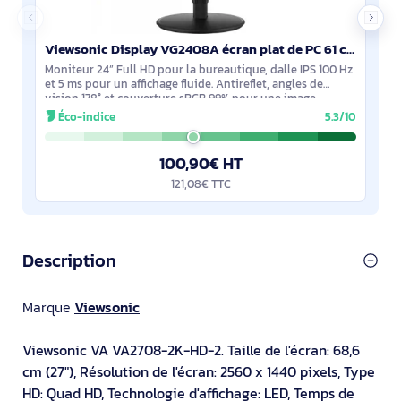
Viewsonic Display VG2408A écran plat de PC 61 cm (24") 1920 x 1080 pixels Full HD LED Noir
Moniteur 24” Full HD pour la bureautique, dalle IPS 100 Hz
et 5 ms pour un affichage fluide. Antireflet, angles de
vision 178° et couverture sRGB 99% pour une image
homogène. Haut-parleurs intégrés.
Éco-indice
5.3/10
100,90€ HT
121,08€ TTC
Description
Marque
Viewsonic
Viewsonic VA VA2708-2K-HD-2. Taille de l'écran: 68,6
cm (27"), Résolution de l'écran: 2560 x 1440 pixels, Type
HD: Quad HD, Technologie d'affichage: LED, Temps de