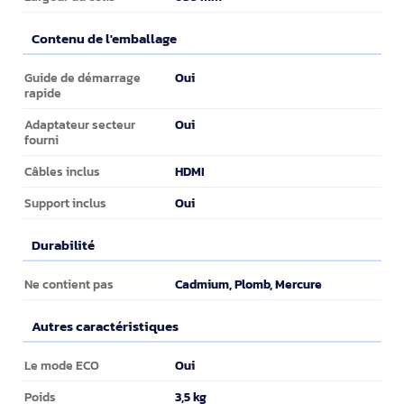
Contenu de l'emballage
Contenu de l'emballage
Oui
Guide de démarrage
rapide
Oui
Adaptateur secteur
fourni
HDMI
Câbles inclus
Oui
Support inclus
Durabilité
Durabilité
Cadmium, Plomb, Mercure
Ne contient pas
Autres caractéristiques
Autres caractéristiques
Oui
Le mode ECO
3,5 kg
Poids