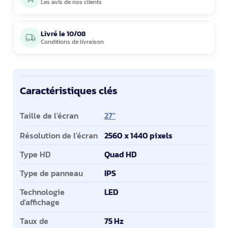
Les avis de nos clients
Livré le
10/08
Conditions de livraison
Caractéristiques clés
Caractéristiques clés
Taille de l'écran
27"
Résolution de l'écran
2560 x 1440 pixels
Type HD
Quad HD
Type de panneau
IPS
Technologie
LED
d'affichage
Taux de
75 Hz