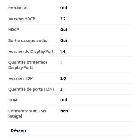
Connectivité
Oui
Entrée DC
2.2
Version HDCP
Oui
HDCP
Oui
Sortie casque audio
1.4
Version de DisplayPort
1
Quantité d'interface
DisplayPorts
2.0
Version HDMI
2
Quantité de ports HDMI
Oui
HDMI
Non
Concentrateur USB
intégré
Réseau