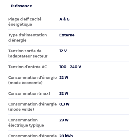
Puissance
Puissance
A à G
Plage d’efficacité
énergétique
Externe
Type d'alimentation
d'énergie
12 V
Tension sortie de
l'adaptateur secteur
100 - 240 V
Tension d'entrée AC
22 W
Consommation d'énergie
(mode économie)
32 W
Consommation (max)
0,3 W
Consommation d'énergie
(mode veille)
29 W
Consommation
électrique typique
28 kWh
Consommation d'énergie