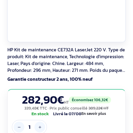
HP Kit de maintenance CE732A LaserJet 220 V. Type de
produit: Kit de maintenance, Technologie d'impression:
Laser, Pays d'origine: Chine. Largeur: 484 mm,
Profondeur: 296 mm, Hauteur: 271 mm. Poids du paquet:
2,18 kg, Largeur du colis: 484 mm, Profondeur du colis:
Garantie constructeur 2 ans, 100% neuf
296 mm. Produits par palette: 32 pièce(s), Couches par
palette: 4 pièce(s), Casiers principaux (externes) par
282,90€
palette: 8 pièce(s).
Économisez 106,32€
HT
339,48€ TTC
· Prix public conseillé
389,22€ HT
En stock
Livré le 07/08
En savoir plus