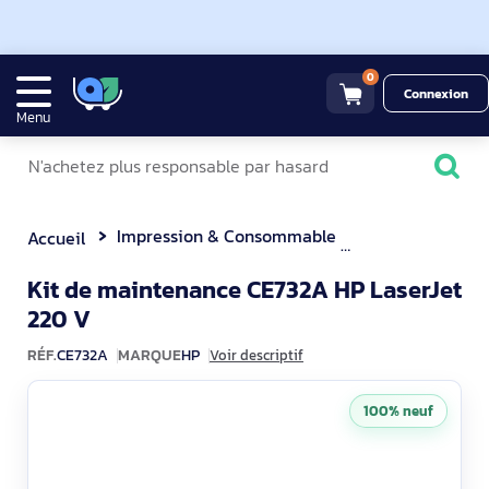
0
Connexion
Menu
Impression & Consommable
Kit de mainten
Accueil
Kit de maintenance CE732A HP LaserJet
CE732A
220 V
RÉF.
CE732A
MARQUE
HP
Voir descriptif
100% neuf