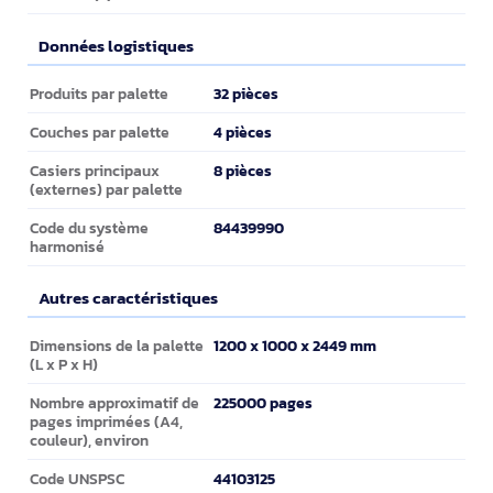
Données logistiques
Données logistiques
32 pièces
Produits par palette
4 pièces
Couches par palette
8 pièces
Casiers principaux
(externes) par palette
84439990
Code du système
harmonisé
Autres caractéristiques
Autres caractéristiques
1200 x 1000 x 2449 mm
Dimensions de la palette
(L x P x H)
225000 pages
Nombre approximatif de
pages imprimées (A4,
couleur), environ
44103125
Code UNSPSC