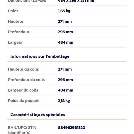
484 x 296 x 271 mm
Dimensions (LxPxH)
1,65 kg
Poids
271 mm
Hauteur
296 mm
Profondeur
484 mm
Largeur
Informations sur l'emballage
Informations sur l'emballage
271 mm
Hauteur du colis
296 mm
Profondeur du colis
484 mm
Largeur du colis
2,18 kg
Poids du paquet
Caractéristiques spéciales
Caractéristiques spéciales
884962981320
EAN/UPC/GTIN
identifier(s)