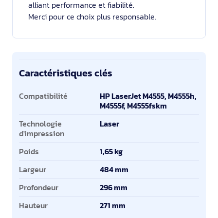
alliant performance et fiabilité.
Merci pour ce choix plus responsable.
Caractéristiques clés
Caractéristiques clés
Compatibilité
HP LaserJet M4555, M4555h,
M4555f, M4555fskm
Technologie
Laser
d'impression
Poids
1,65 kg
Largeur
484 mm
Profondeur
296 mm
Hauteur
271 mm