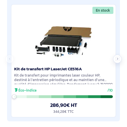
En stock
Kit de transfert HP LaserJet CE516A
Kit de transfert pour imprimantes laser couleur HP,
destiné à l’entretien périodique et au maintien d’une
qualité d’impression régulière. Rendement jusqu’à 150000
pages. Compatible avec LaserJet
Éco-indice
/10
286,90€ HT
344,28€ TTC