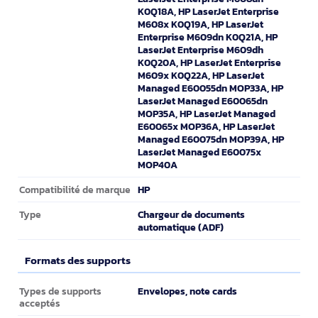
K0Q18A, HP LaserJet Enterprise
M608x K0Q19A, HP LaserJet
Enterprise M609dn K0Q21A, HP
LaserJet Enterprise M609dh
K0Q20A, HP LaserJet Enterprise
M609x K0Q22A, HP LaserJet
Managed E60055dn MOP33A, HP
LaserJet Managed E60065dn
MOP35A, HP LaserJet Managed
E60065x MOP36A, HP LaserJet
Managed E60075dn MOP39A, HP
LaserJet Managed E60075x
MOP40A
HP
Compatibilité de marque
Chargeur de documents
Type
automatique (ADF)
Formats des supports
Formats des supports
Envelopes, note cards
Types de supports
acceptés