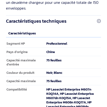
un deuxième chargeur pour une capacité totale de 150
enveloppes.
Caractéristiques techniques
Caractéristiques
Caractéristiques
Professionnel
Segment HP
Chine
Pays d'origine
75 feuilles
Capacité maximale
d'entrée
Noir, Blanc
Couleur du produit
75 feuilles
Capacité maximale
HP LaserJet Enterprise M607n
Compatibilité
K0Q14A, HP LaserJet Enterprise
M607dn K0Q15A, HP LaserJet
Enterprise M608n K0Q17A, HP
LaserJet Enterprise M608dn