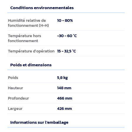
Conditions environnementales
Conditions environnementales
10 - 80%
Humidité relative de
fonctionnement (H-H)
-30 - 60 °C
Température hors
fonctionnement
15 - 32,5 °C
Température d'opération
Poids et dimensions
Poids et dimensions
5,8 kg
Poids
148 mm
Hauteur
466 mm
Profondeur
426 mm
Largeur
Informations sur l'emballage