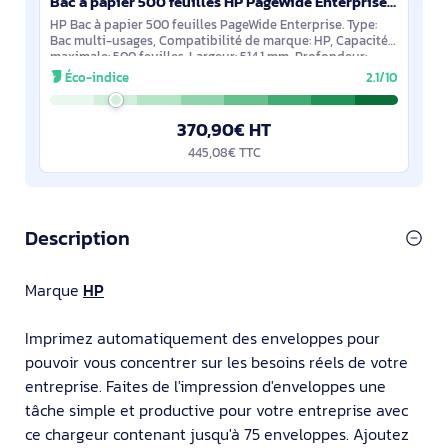
Bac à papier 500 feuilles HP PageWide Enterprise - G1W43A
HP Bac à papier 500 feuilles PageWide Enterprise. Type:
Bac multi-usages, Compatibilité de marque: HP, Capacité
maximale: 500 feuilles. Largeur: 514,1 mm, Profondeur:
395,8 mm, Hauteur: 161 mm.
Éco-indice
2.1/10
370,90€ HT
445,08€ TTC
Description
Marque
HP
Imprimez automatiquement des enveloppes pour
pouvoir vous concentrer sur les besoins réels de votre
entreprise. Faites de l'impression d'enveloppes une
tâche simple et productive pour votre entreprise avec
ce chargeur contenant jusqu'à 75 enveloppes. Ajoutez