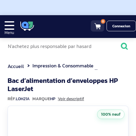
0
Connexion
Menu
Impression & Consommable
Accessoires po
Accueil
Bac d’alimentation d’enveloppes HP
L0H21A
LaserJet
RÉF.
L0H21A
MARQUE
HP
Voir descriptif
100% neuf