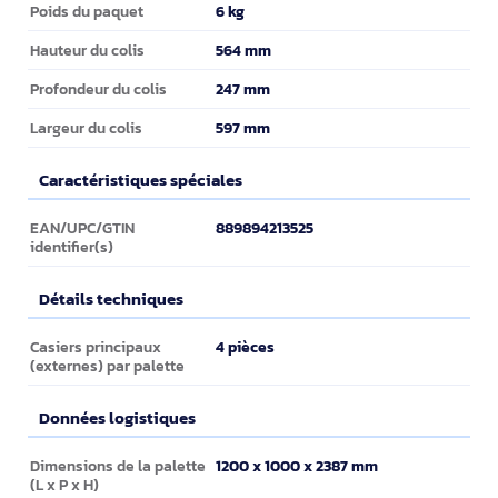
Informations sur l'emballage
6 kg
Poids du paquet
564 mm
Hauteur du colis
247 mm
Profondeur du colis
597 mm
Largeur du colis
Caractéristiques spéciales
Caractéristiques spéciales
889894213525
EAN/UPC/GTIN
identifier(s)
Détails techniques
Détails techniques
4 pièces
Casiers principaux
(externes) par palette
Données logistiques
Données logistiques
1200 x 1000 x 2387 mm
Dimensions de la palette
(L x P x H)