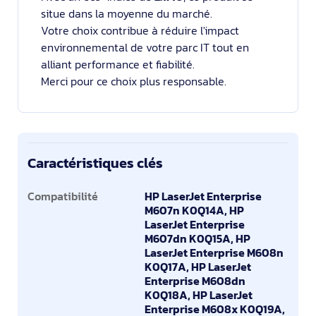
situe dans la moyenne du marché.
Votre choix contribue à réduire l'impact
environnemental de votre parc IT tout en
alliant performance et fiabilité.
Merci pour ce choix plus responsable.
Caractéristiques clés
Caractéristiques clés
Compatibilité
HP LaserJet Enterprise
M607n K0Q14A, HP
LaserJet Enterprise
M607dn K0Q15A, HP
LaserJet Enterprise M608n
K0Q17A, HP LaserJet
Enterprise M608dn
K0Q18A, HP LaserJet
Enterprise M608x K0Q19A,