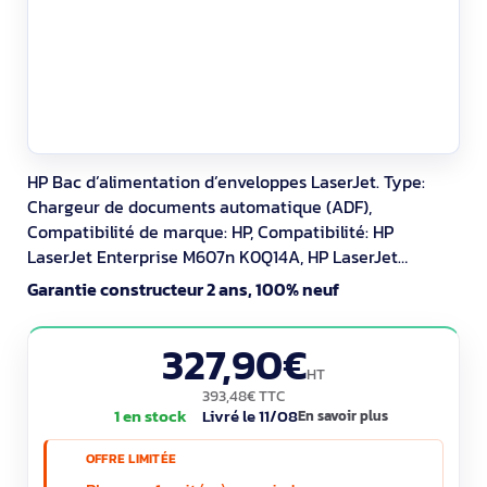
HP Bac d’alimentation d’enveloppes LaserJet. Type:
Chargeur de documents automatique (ADF),
Compatibilité de marque: HP, Compatibilité: HP
LaserJet Enterprise M607n K0Q14A, HP LaserJet
Enterprise M607dn K0Q15A, HP LaserJet Enterprise....
Garantie constructeur 2 ans, 100% neuf
Types de supports acceptés: Envelopes, note cards.
Largeur: 426 mm, Profondeur: 466 mm, Hauteur: 148
327,90€
mm. Largeur du colis: 597 mm, Profondeur du colis: 247
HT
mm,
393,48€ TTC
1 en stock
Livré le 11/08
En savoir plus
OFFRE LIMITÉE