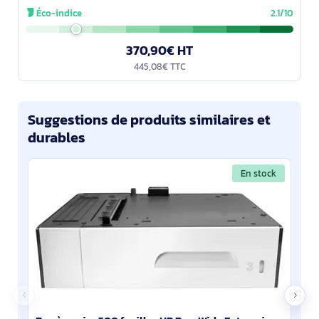
mm, Hauteur: 161 mm.
Éco-indice
2.1/10
370,90€ HT
445,08€ TTC
Suggestions de produits similaires et
durables
En stock