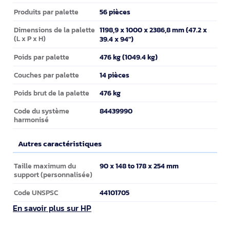
56 pièces
Produits par palette
1198,9 x 1000 x 2386,8 mm (47.2 x
Dimensions de la palette
(L x P x H)
39.4 x 94")
476 kg (1049.4 kg)
Poids par palette
14 pièces
Couches par palette
476 kg
Poids brut de la palette
84439990
Code du système
harmonisé
Autres caractéristiques
Autres caractéristiques
90 x 148 to 178 x 254 mm
Taille maximum du
support (personnalisée)
44101705
Code UNSPSC
En savoir plus sur HP