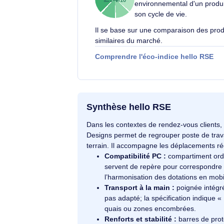
Éco-indice hello RSE
L'éco-indice hello R
globalement l'impact
2.4
/10
environnemental d'un
son cycle de vie.
Il se base sur une comparaison d
similaires du marché.
Comprendre l'éco-indice hello
Synthèse hello RSE
Dans les contextes de rendez-vous cli
Designs permet de regrouper poste d
terrain. Il accompagne les déplacem
Compatibilité PC :
compartime