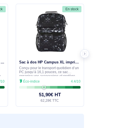
ilitent les déplacements, et les barres de
Port Designs ?
Voir moins
ter. Couleur : noir (coloration
En stock
En stock