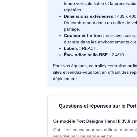
servent de repère pour correspo
l’harmonisation des dotations e
Transport à la main :
poignée 
pas adapté; la spécification in
quais ou zones encombrées.
Renforts et stabilité :
barres 
tenue verticale fiable et la pr
répétées.
Dimensions extérieures :
435
l’encombrement dans un coffre
partagé.
Couleur et finition :
noir avec
discrète dans les environnemen
Labels :
REACH.
Éco-indice hello RSE :
2.4/10
Pour vos équipes, ce trolley centrali
sites et rendez-vous tout en offrant 
déploiement.