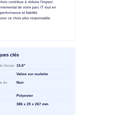
Un choix éclairé et plus durable
Avec un éco-indice de
2.4/10
, ce produit se
situe dans la moyenne du marché.
Votre choix contribue à réduire l'impact
.
environnemental de votre parc IT tout en
alliant performance et fiabilité.
Merci pour ce choix plus responsable.
ractéristiques clés
ractéristiques clés
ille maximale de l’écran
15.6"
pe d'étui
Valise sur roulette