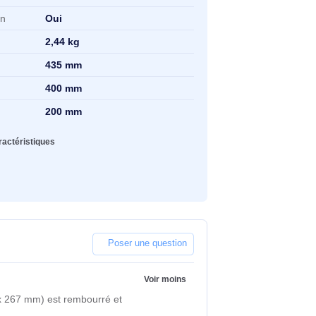
uleur principale du
Noir
oduit
tériel
Polyester
mensions du
386 x 25 x 267 mm
mpartiment de
ordinateur
rtable à là main
Oui
ids
2,44 kg
rgeur
435 mm
uteur
400 mm
ofondeur
200 mm
oir toutes les caractéristiques