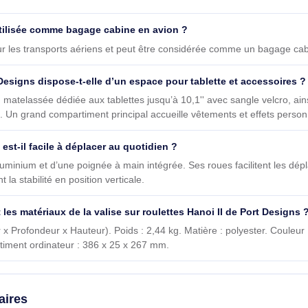
 Port Designs Hanoi II 39,6 cm (15.6") Valise sur roule
9,6 cm (15.6") est-il adapté à un ordinateur portable 15,6 
n notebook jusqu’à 15,6 pouces. Le compartiment ordinateur renf
e être utilisée comme bagage cabine en avion ?
 IATA pour les transports aériens et peut être considérée comme
e Port Designs dispose-t-elle d’un espace pour tablette et 
otection matelassée dédiée aux tablettes jusqu’à 10,1'' avec sa
essoires. Un grand compartiment principal accueille vêtements et
105340) est-il facile à déplacer au quotidien ?