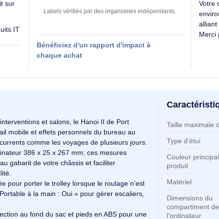
Des labels exigeants pour un impact maîtrisé
SE évalue
Impact carbone inconnu
 produit sur
Labels vérifiés par des organismes indépendants
es produits IT
Bénéficiez d'un rapport d'impact à
 RSE
chaque achat
Ca
Ca
ents, interventions et salons, le Hanoi II de Port
Ta
e travail mobile et effets personnels du bureau au
Ty
ents récurrents comme les voyages de plusieurs jours.
nt ordinateur 386 x 25 x 267 mm; ces mesures