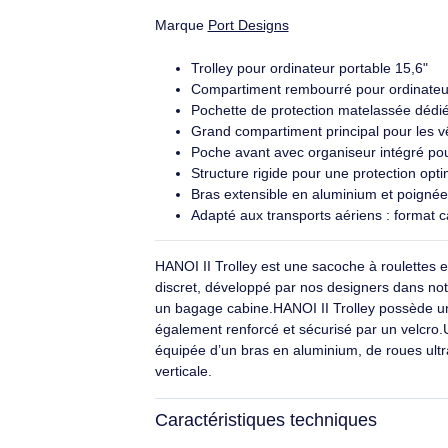
PORT Designs Yosemite Eco Xl 39,6 cm (15.6") Sac à dos Gris - 400703
Sac à dos pro pour transporter un
ordinateur 15,6" et documents en
sécurité. Structure et compartiment
dédiés rembourrés, volume 18 L pour
Éco-indice
2.4/10
accessoires. Conçu avec 58% de
matériaux recyclés, 710 g.
48,59€ HT
58,30€ TTC
Description
Marque
Port Designs
Trolley pour ordinateur portable 1
Compartiment rembourré pour ordi