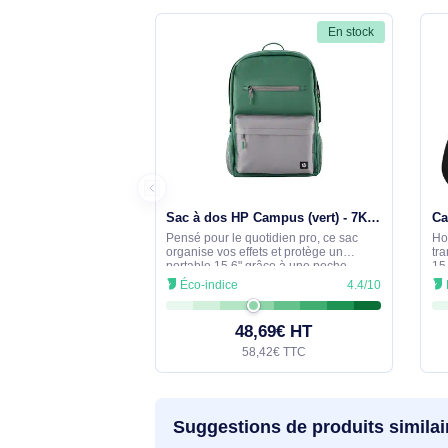
Oui. Il est équipé d’un bras extensi
protection avec des pieds en ABS amél
Quelles sont les dimensions, le po
Dimensions : 435 x 200 x 400 mm (Lar
monochromatique). Dimensions du c
Comparez avec des produits 
En stock