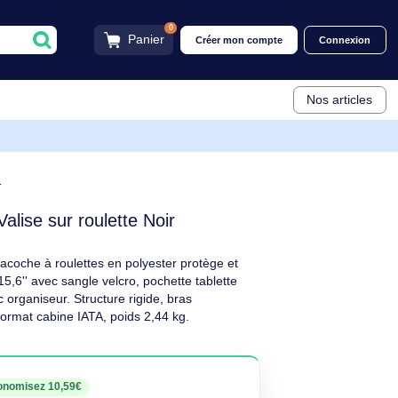
0
Panier
Créer mon compt
Valise sur roulette Noir
i II Valise sur roulette 15
 (15.6") Valise sur roulette Noir
scriptif
nels, cette sacoche à roulettes en polyester protège et
 rembourré 15,6'' avec sangle velcro, pochette tablette
che avant avec organiseur. Structure rigide, bras
silencieuses. Format cabine IATA, poids 2,44 kg.
euf