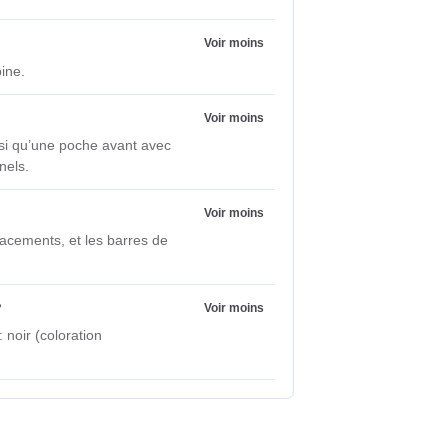
tte Noir
Poser une question
pouces ?
Voir moins
orcé (386 x 25 x 267 mm) est rembourré et
Voir moins
 un bagage cabine.
accessoires ?
Voir moins
ngle velcro, ainsi qu’une poche avant avec
 effets personnels.
Voir moins