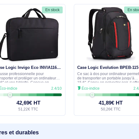
ble en aluminium et d’une poignée à main intégrée. Ses roues fac
iorent la stabilité en position verticale.
ids et les matériaux de la valise sur roulettes Hanoi II de 
geur x Profondeur x Hauteur). Poids : 2,44 kg. Matière : polyes
ompartiment ordinateur : 386 x 25 x 267 mm.
similaires
En stock