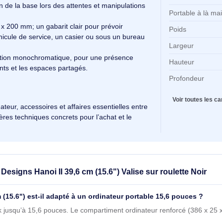
Co
ndre au gabarit de votre châssis et faciliter
pr
n mobilité.
Ma
intégrée pour porter le trolley lorsque le roulage n’est
dique « Portable à la main : Oui » pour gérer escaliers,
Di
co
de protection au fond du sac et pieds en ABS pour une
l'
éservation de la base lors des attentes et manipulations
Po
 x 400 x 200 mm; un gabarit clair pour prévoir
Po
 de véhicule de service, un casier ou sous un bureau
La
 coloration monochromatique, pour une présence
Ha
ts clients et les espaces partagés.
Pr
.
V
se ordinateur, accessoires et affaires essentielles entre
des repères techniques concrets pour l’achat et le