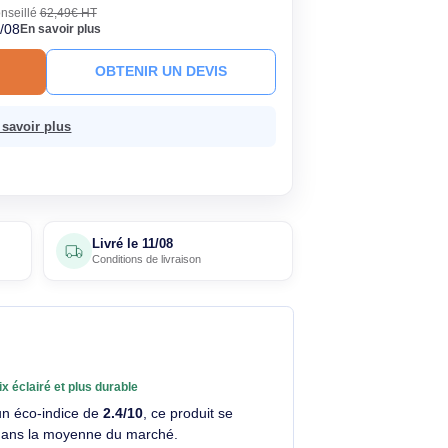
90€
Économisez 10,59€
HT
TC
· Prix public conseillé
62,49€ HT
ck
Livré le 11/08
En savoir plus
R AU PANIER
OBTENIR UN DEVIS
 sans frais.
En savoir plus
5 avis
Livré le
11/08
clients
Conditions de livraison