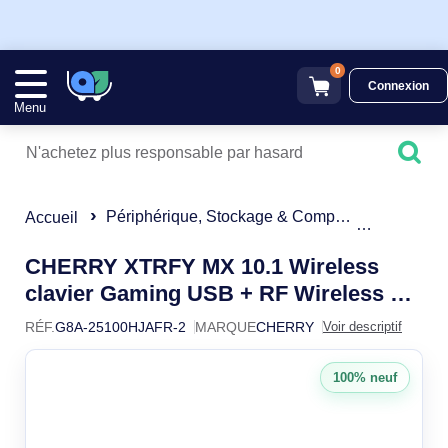
0
Connexion
Menu
Périphérique, Stockage & Composant
Clavier
Accueil
CHERRY XTRFY MX 10.1 Wireless
clavier Gaming USB + RF Wireless +
G8A-25
Bluetooth AZERTY Français Noir
RÉF.
G8A-25100HJAFR-2
MARQUE
CHERRY
Voir descriptif
100% neuf