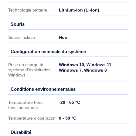
Batterie
Lithium-Ion (Li-Ion)
Technologie batterie
Souris
Souris
Non
Souris incluse
Configuration minimale du système
Configuration minimale du système
Windows 10, Windows 11,
Prise en charge du
système d'exploitation
Windows 7, Windows 8
Windows
Conditions environnementales
Conditions environnementales
-20 - 65 °C
Température hors
fonctionnement
0 - 50 °C
Température d'opération
Durabilité