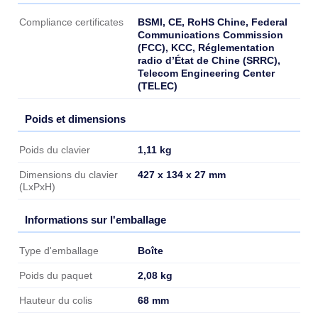
Durabilité
BSMI, CE, RoHS Chine, Federal
Compliance certificates
Communications Commission
(FCC), KCC, Réglementation
radio d’État de Chine (SRRC),
Telecom Engineering Center
(TELEC)
Poids et dimensions
Poids et dimensions
1,11 kg
Poids du clavier
427 x 134 x 27 mm
Dimensions du clavier
(LxPxH)
Informations sur l'emballage
Informations sur l'emballage
Boîte
Type d'emballage
2,08 kg
Poids du paquet
68 mm
Hauteur du colis