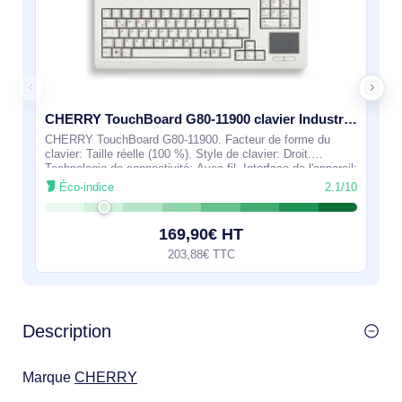
CHERRY TouchBoard G80-11900 clavier Industriel USB QWERTY Anglais Gris - G80-11900LUMEU-0
CHERRY TouchBoard G80-11900. Facteur de forme du
clavier: Taille réelle (100 %). Style de clavier: Droit.
Technologie de connectivité: Avec fil, Interface de l'appareil:
USB, Interrupteur à clé de
Éco-indice
2.1/10
169,90€ HT
203,88€ TTC
Description
Marque
CHERRY