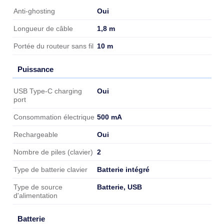
Caractéristiques
Oui
Anti-ghosting
1,8 m
Longueur de câble
10 m
Portée du routeur sans fil
Puissance
Puissance
Oui
USB Type-C charging
port
500 mA
Consommation électrique
Oui
Rechargeable
2
Nombre de piles (clavier)
Batterie intégré
Type de batterie clavier
Batterie, USB
Type de source
d'alimentation
Batterie