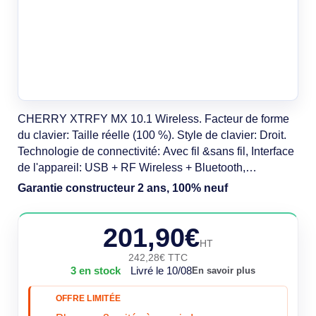
CHERRY XTRFY MX 10.1 Wireless. Facteur de forme
du clavier: Taille réelle (100 %). Style de clavier: Droit.
Technologie de connectivité: Avec fil &sans fil, Interface
de l'appareil: USB + RF Wireless + Bluetooth,
Interrupteur à clé de clavier: Clavier mécanique,
Garantie constructeur 2 ans, 100% neuf
Disposition des touches du clavier: AZERTY, Nombre
de touches du clavier: 105. Type de rétro: LED RGB.
201,90€
Longueur de câble: 1,8 m.
HT
242,28€ TTC
3 en stock
Livré le 10/08
En savoir plus
OFFRE LIMITÉE