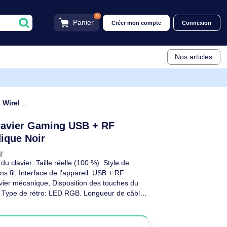
0
Panier
Créer mon compt
ss clavier Gaming USB + RF Wireless + Bluetooth
reless clavier Gaming USB + RF
G8A-25100HJAPN-2
RTY Nordique Noir
RY
Voir descriptif
 de forme du clavier: Taille réelle (100 %). Style de
é: Avec fil &sans fil, Interface de l'appareil: USB + RF
 de clavier: Clavier mécanique, Disposition des touches du
 clavier: 105. Type de rétro: LED RGB. Longueur de câble: