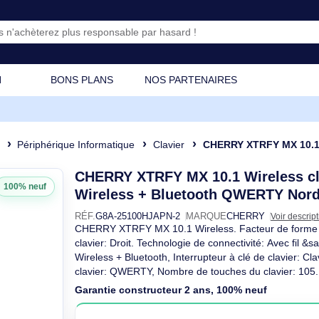
CATION
BONS PLANS
NOS PARTENAIRES
osant
Périphérique Informatique
Clavier
CHERRY XTRFY MX 10.1 Wirele
CHERRY XTRFY MX 10.1 Wi
100% neuf
Wireless + Bluetooth QWE
RÉF.
G8A-25100HJAPN-2
MARQUE
CHER
CHERRY XTRFY MX 10.1 Wireless. Facteur
clavier: Droit. Technologie de connectivit
Wireless + Bluetooth, Interrupteur à clé
clavier: QWERTY, Nombre de touches du
1,8 m.