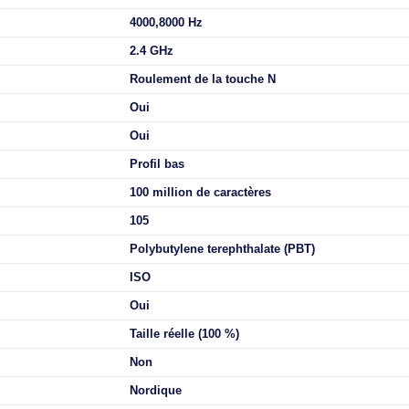
de forme du clavier: Taille réelle (100 %). Style de clavier: Dro
less + Bluetooth, Interrupteur à clé de clavier: Clavier mécani
: LED RGB. Longueur de câble: 1,8 m. Utilisation recommandée:
5.3
256 Ko
Oui
4000,8000 Hz
2.4 GHz
Roulement de la touche N
Oui