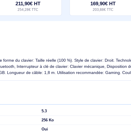
CHERRY MX 10.0N clavier Universel USB AZERTY Français Noir - G8A-25010LVBFR-2
CHERRY MX 10.0N. Style de clavier:
CHERRY G80-11900
Droit. Technologie de connectivité:
Technologie de conne
Avec fil, Interface de l'appareil: USB,
Interface de l'appar
Interrupteur à clé de clavier: Clavier
Longueur de câble:
Éco-indice
2.1/10
Éco-indice
mécanique, Disposition des touches
du produit: Gris
du clavier:
211,90€ HT
169,9
254,28€ TTC
203,88