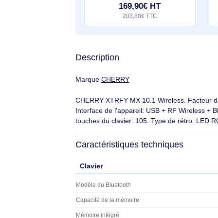
CHERRY TouchBoard G80-11900 clavier Industriel USB QWERTY Anglais Gris - G80-11900LUMEU-0
CHERRY TouchBoard G80-11900.
Facteur de forme du clavier: Taille
réelle (100 %). Style de clavier: Droit.
Technologie de connectivité: Avec fil,
Éco-indice
2.1/10
Interface de l'appareil: USB,
Interrupteur à clé de
169,90€ HT
203,88€ TTC
Description
Marque
CHERRY