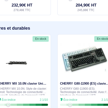
MX 8.2 Pro TMR Wireless - G8E-3885HACAUS-0
CHERRY . Facteur de forme du clavier:
CHERRY . Facteur de
Sans clé (80 - 87%). Style de clavier:
Sans clé (80 - 87%).
Droit. Technologie de connectivité:
Droit. Technologie d
Avec fil &sans fil, Interface de l'appareil:
Avec fil &sans fil, In
Éco-indice
2.1/10
Éco-indice
USB + RF Wireless + Bluetooth,
USB + RF Wireless +
232,90€ HT
204,9
279,48€ TTC
245,8
milaires et durables
En stock