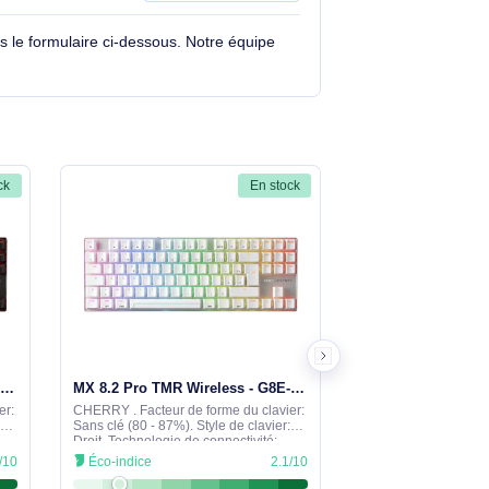
SB + RF Wireless +
Poser une question
tions à travers le formulaire ci-dessous. Notre équipe
En stock
En stock