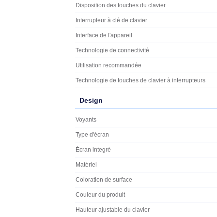
Touches Windows
Profil de touches de clavier
Durée de fonctionnement des touches du clav
Nombre de touches du clavier
Matériau des touches
Disposition physique
Pavé numérique
Facteur de forme du clavier
Dispositif de pointage
Language du clavier
Disposition des touches du clavier
Interrupteur à clé de clavier
Interface de l'appareil