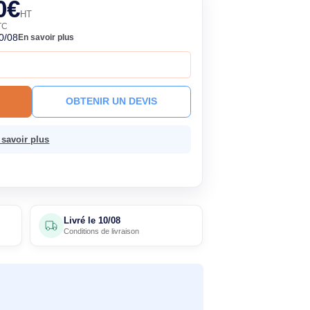
euf
201,90€
HT
242,28€ TTC
ock
Livré le 10/08
En savoir plus
à ce prix !
R AU PANIER
OBTENIR UN DEVIS
 sans frais.
En savoir plus
4 avis
Livré le
10/08
clients
Conditions de livraison