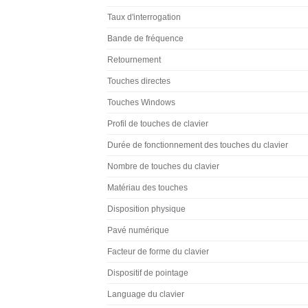
CHERRY XTRFY MX 10.1 Wireless. Facteur 
Interface de l'appareil: USB + RF Wire
touches du clavier: 105. Type de rétro
Caractéristiques techniques
Clavier
Clavier
Modèle du Bluetooth
Capacité de la mémoire
Mémoire intégré
Taux d'interrogation
Bande de fréquence
Retournement
Touches directes