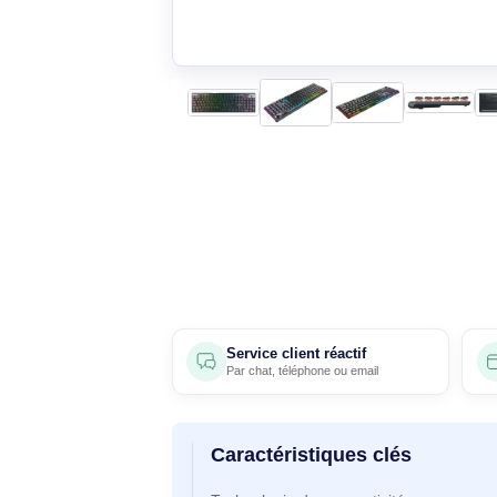
Service client réactif
Par
chat
,
téléphone
ou
email