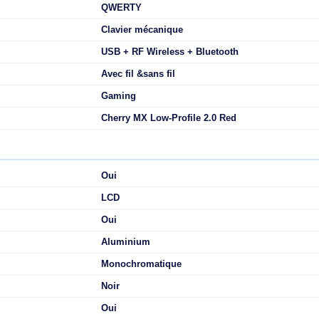
Oui
Profil bas
100 million de caractères
ier
105
Polybutylene terephthalate (PBT)
ISO
Oui
Taille réelle (100 %)
Non
Nordique
QWERTY
Clavier mécanique
USB + RF Wireless + Bluetooth