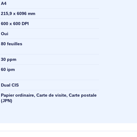
Scanner ADF
maximum
A4
215,9 x 6096 mm
ue
600 x 600 DPI
Oui
e de
80 feuilles
, A4)
30 ppm
o verso
60 ipm
Dual CIS
Papier ordinaire, Carte de visite, Carte postale