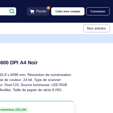
0
Panier
Créer mon compt
r
PA03880-B101
DF 600 x 600 DPI A4 Noir
escriptif
mérisation: 215,9 x 6096 mm, Résolution de numérisation
ichage de sortie de couleur: 24 bit. Type de scanner:
 Type de capteur: Dual CIS, Source lumineuse: LED RGB.
uments: 80 feuilles. Taille de papier de série A ISO
euf