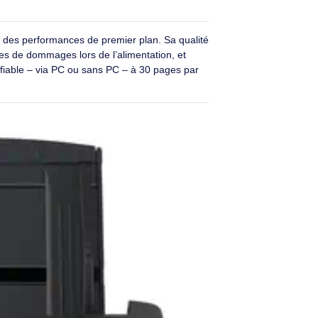
ns PC directement depuis l’appareil. Pour la numérisation
ture permet d’exécuter des routines automatisées et
opose une configuration guidée étape par étape et peut être
ode couleur recto verso, offrant d’excellentes
 163 × 150 mm, ce scanner compact convient parfaitement
tivité hautement évolutiveLe SP-2230N est compatible avec
er n’importe quel SP-2230N connecté, facilitant ainsi les
ologie de numérisation reconnue et une gamme ayant
tement d’image fiable et une intégration fluide aux
onomique avec des performances de premier plan. Sa qualité
éduit les risques de dommages lors de l’alimentation, et
, efficace et fiable – via PC ou sans PC – à 30 pages par