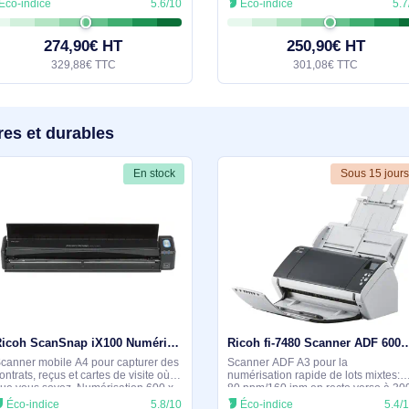
Ricoh SP-1130N Scanner ADF 600 x 600 DPI A4 Gris - PA03811-B021
Scanner ADF compact pour la
Scanner ADF compac
numérisation quotidienne de
quotidienne de doc
documents A4. Jusqu’à 30 ppm en
Numérise jusqu’à 2
couleur, 600 x 600 dpi, recto verso,
verso, résolution 60
Éco-indice
5.6/10
Éco-indice
chargeur 50 feuilles. Connexion
chargeur 50 feuill
Ethernet et USB 3.2 Gen 1, pilotes
3.2 et Ethernet. Pilo
274,90€ HT
250,9
329,88€ TTC
301,0
milaires et durables
En stock