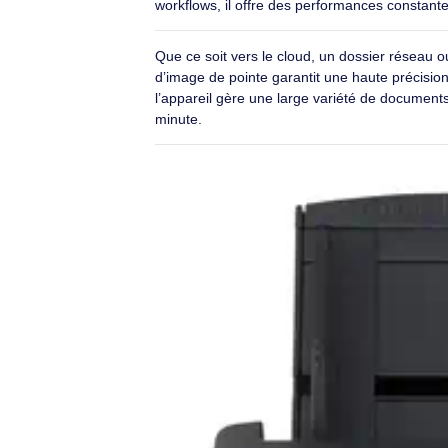
Marque
Ricoh
Options de numérisation 
Le SP-2230N prend en charge plusieurs
via PC, PaperStream ClickScan offre u
d’intégrer les données dans les workflo
installé rapidement, en mode autonome 
performances dans sa catégorie.Idéal 
aux environnements où l’espace est li
toutes les applications TWAIN et ISIS. 
déploiements évolutifs en entreprise
dépassé les 15 millions d’unités vendu
workflows, il offre des performances co
Que ce soit vers le cloud, un dossier
d’image de pointe garantit une haute pr
l’appareil gère une large variété de 
minute.