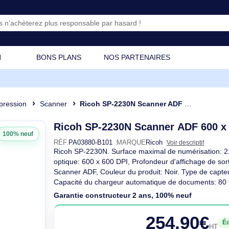
CATION
BONS PLANS
NOS PARTENAIRES
e
Impression
Scanner
Ricoh SP-2230N Scanner ADF 600 x 600 DPI A4 Noi
Ricoh SP-2230N Scanner A
100% neuf
RÉF.
PA03880-B101
MARQUE
Ricoh
Voir d
Ricoh SP-2230N. Surface maximal de nu
optique: 600 x 600 DPI, Profondeur d'aff
Scanner ADF, Couleur du produit: Noir.
Capacité du chargeur automatique de doc
maximum: A4, Prise en
Garantie constructeur 2 ans, 100% n