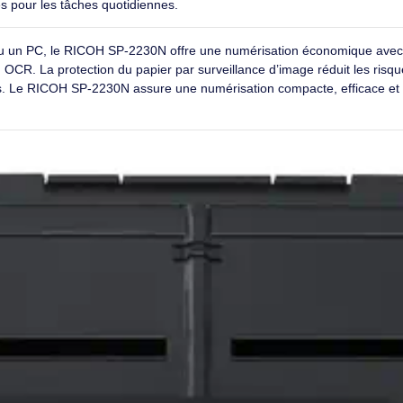
polyvalentes
 modes de numérisation. DirectScan permet une numérisation sa
ne numérisation en un geste ou à la demande. PaperStream Cap
ws.Configuration et utilisation simples et rapidesLe scanner pr
ou au sein d’un réseau. Il numérise à 30 pages par minute en m
pour les espaces restreintsAvec une empreinte au sol de 292 ×
mité, comme les bureaux ou les établissements de santé.Connec
PaperStream IP Net permet à n’importe quel PC du réseau d’utilis
.Ingénierie RICOH éprouvéeLe SP-2230N s’appuie sur une techn
es dans le monde. Fourni avec PaperStream Capture pour un trai
nstantes pour les tâches quotidiennes.
 réseau ou un PC, le RICOH SP‑2230N offre une numérisation éc
écision OCR. La protection du papier par surveillance d’image r
documents. Le RICOH SP‑2230N assure une numérisation compacte