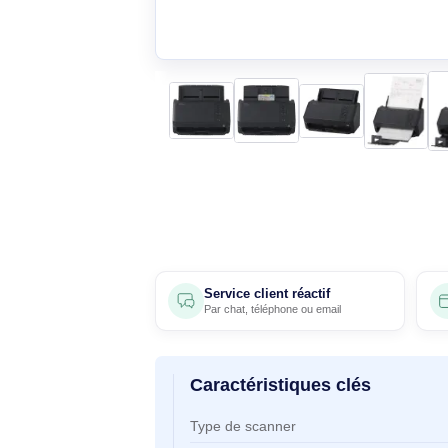
Service client réactif
Par
chat
,
téléphone
ou
email