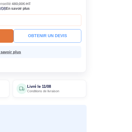
90€
Économisez 225,10€
HT
TC
· Prix public conseillé
480,00€ HT
ck
Livré le 11/08
En savoir plus
 à ce prix !
R AU PANIER
OBTENIR UN DEVIS
 sans frais.
En savoir plus
5 avis
Livré le
11/08
clients
Conditions de livraison