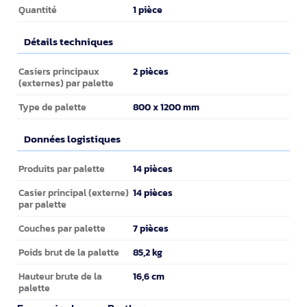
1 pièce
Quantité
Détails techniques
Détails techniques
2 pièces
Casiers principaux
(externes) par palette
800 x 1200 mm
Type de palette
Données logistiques
Données logistiques
14 pièces
Produits par palette
14 pièces
Casier principal (externe)
par palette
7 pièces
Couches par palette
85,2 kg
Poids brut de la palette
16,6 cm
Hauteur brute de la
palette