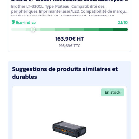
Brother LT-330CL. Type: Plateau, Compatibilité des
périphériques: Imprimante laser/LED, Compatibilité de marque:
Brother, Compatibilité: HL-L8260CDW, HL-L8360CDW, HL-
L9310CDW, HL-L9310CDWT,
Éco-indice
2.1/10
163,90€ HT
196,68€ TTC
Suggestions de produits similaires et
durables
En stock