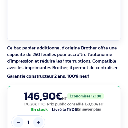
Ce bac papier additionnel d’origine Brother offre une
capacité de 250 feuilles pour accroître l’autonomie
d’impression et réduire les interruptions. Compatible
avec les imprimantes Brother, il permet de centraliser
davantage de volumes sur un seul équipement et de
Garantie constructeur 2 ans, 100% neuf
limiter les rechargements au quotidien dans les
environnements de travail.
146,90€
Économisez 12,10€
HT
176,28€ TTC
· Prix public conseillé
159,00€ HT
En stock
Livré le 11/08
En savoir plus