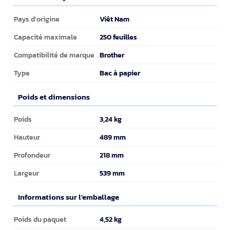
Caractéristiques
Viêt Nam
Pays d'origine
250 feuilles
Capacité maximale
Brother
Compatibilité de marque
Bac à papier
Type
Poids et dimensions
Poids et dimensions
3,24 kg
Poids
489 mm
Hauteur
218 mm
Profondeur
539 mm
Largeur
Informations sur l'emballage
Informations sur l'emballage
4,52 kg
Poids du paquet