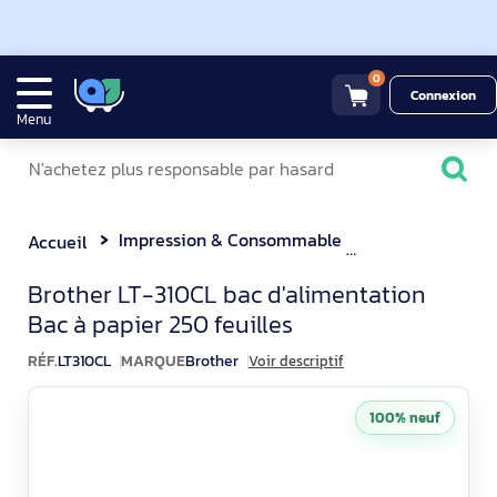
0
Connexion
Menu
Impression & Consommable
Accessoires po
Accueil
Brother LT-310CL Bac à papi
Brother LT-310CL bac d'alimentation
Bac à papier 250 feuilles
RÉF.
LT310CL
MARQUE
Brother
Voir descriptif
100% neuf