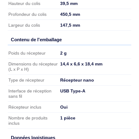
39,5 mm
Hauteur du colis
450,5 mm
Profondeur du colis
147,5 mm
Largeur du colis
Contenu de l'emballage
Contenu de l'emballage
2 g
Poids du récepteur
14,4 x 6,6 x 18,4 mm
Dimensions du récepteur
(L x P x H)
Récepteur nano
Type de récepteur
USB Type-A
Interface de réception
sans fil
Oui
Récepteur inclus
1 pièce
Nombre de produits
inclus
Données logistiques