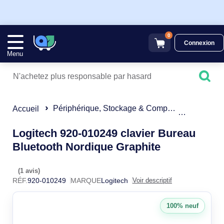
0
Connexion
Menu
Périphérique, Stockage & Composant
Clavier
Accueil
Logitech 920-010249 clavier Bureau
920-010249
Bluetooth Nordique Graphite
(1 avis)
RÉF.
920-010249
MARQUE
Logitech
Voir descriptif
100% neuf