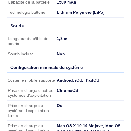
Batterie
1500 mAh
Capacité de la batterie
Lithium Polymère (LiPo)
Technologie batterie
Souris
Souris
1,8 m
Longueur du câble de
souris
Non
Souris incluse
Configuration minimale du système
Configuration minimale du système
Android, iOS, iPadOS
Système mobile supporté
ChromeOS
Prise en charge d'autres
systèmes d'exploitation
Oui
Prise en charge du
système d'exploitation
Linux
Mac OS X 10.14 Mojave, Mac OS
Prise en charge du
système d'exploitation
X 10.15 Catalina, Mac OS X