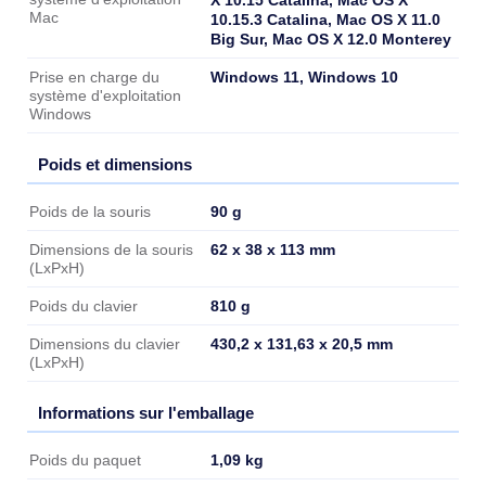
Mac
10.15.3 Catalina, Mac OS X 11.0
Big Sur, Mac OS X 12.0 Monterey
Windows 11, Windows 10
Prise en charge du
système d'exploitation
Windows
Poids et dimensions
Poids et dimensions
90 g
Poids de la souris
62 x 38 x 113 mm
Dimensions de la souris
(LxPxH)
810 g
Poids du clavier
430,2 x 131,63 x 20,5 mm
Dimensions du clavier
(LxPxH)
Informations sur l'emballage
Informations sur l'emballage
1,09 kg
Poids du paquet