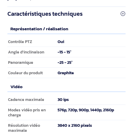
Caractéristiques techniques
Représentation / réalisation
Représentation / réalisation
Oui
Contrôle PTZ
-15 - 15°
Angle d'inclinaison
-25 - 25°
Panoramique
Graphite
Couleur du produit
Vidéo
Vidéo
30 ips
Cadence maximale
576p, 720p, 900p, 1440p, 2160p
Modes vidéo pris en
charge
3840 x 2160 pixels
Résolution vidéo
maximale