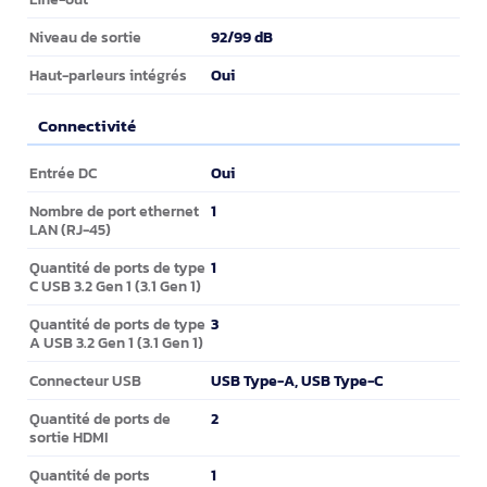
92/99 dB
Niveau de sortie
Oui
Haut-parleurs intégrés
Connectivité
Connectivité
Oui
Entrée DC
1
Nombre de port ethernet
LAN (RJ-45)
1
Quantité de ports de type
C USB 3.2 Gen 1 (3.1 Gen 1)
3
Quantité de ports de type
A USB 3.2 Gen 1 (3.1 Gen 1)
USB Type-A, USB Type-C
Connecteur USB
2
Quantité de ports de
sortie HDMI
1
Quantité de ports