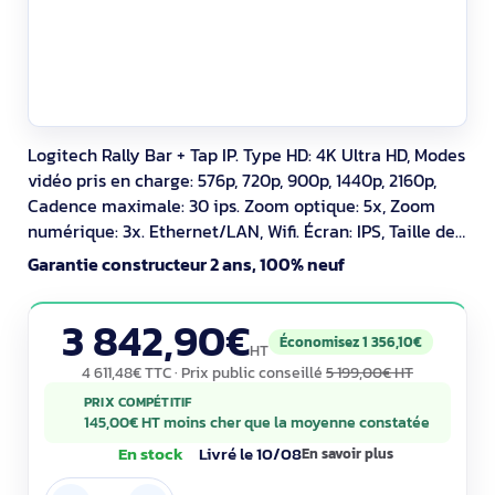
Logitech Rally Bar + Tap IP. Type HD: 4K Ultra HD, Modes
vidéo pris en charge: 576p, 720p, 900p, 1440p, 2160p,
Cadence maximale: 30 ips. Zoom optique: 5x, Zoom
numérique: 3x. Ethernet/LAN, Wifi. Écran: IPS, Taille de
l'écran: 25,6 cm (10.1"), Résolution de l'écran: 1280 x 800
Garantie constructeur 2 ans, 100% neuf
pixels. Couleur du produit: Graphite
3 842,90€
Économisez 1 356,10€
HT
4 611,48€ TTC
· Prix public conseillé
5 199,00€ HT
PRIX COMPÉTITIF
145,00€ HT moins cher que la moyenne constatée
En stock
Livré le 10/08
En savoir plus