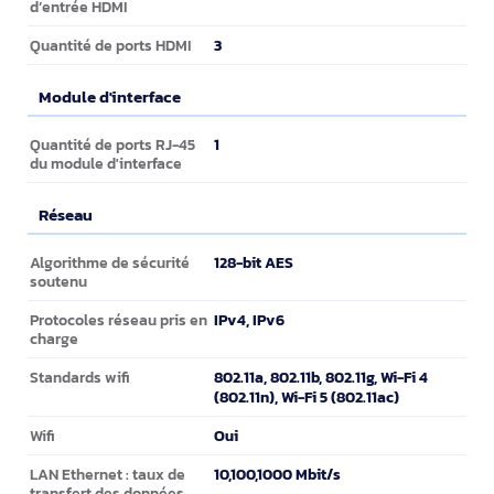
d’entrée HDMI
3
Quantité de ports HDMI
Module d'interface
Module d'interface
1
Quantité de ports RJ-45
du module d'interface
Réseau
Réseau
128-bit AES
Algorithme de sécurité
soutenu
IPv4, IPv6
Protocoles réseau pris en
charge
802.11a, 802.11b, 802.11g, Wi-Fi 4
Standards wifi
(802.11n), Wi-Fi 5 (802.11ac)
Oui
Wifi
10,100,1000 Mbit/s
LAN Ethernet : taux de
transfert des données