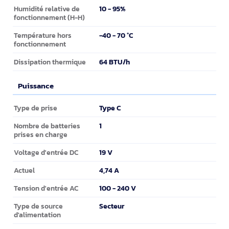
10 - 95%
Humidité relative de
fonctionnement (H-H)
-40 - 70 °C
Température hors
fonctionnement
64 BTU/h
Dissipation thermique
Puissance
Puissance
Type C
Type de prise
1
Nombre de batteries
prises en charge
19 V
Voltage d'entrée DC
4,74 A
Actuel
100 - 240 V
Tension d'entrée AC
Secteur
Type de source
d'alimentation