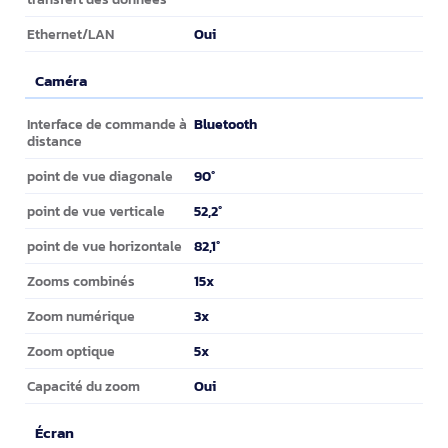
Oui
Ethernet/LAN
Caméra
Caméra
Bluetooth
Interface de commande à
distance
90°
point de vue diagonale
52,2°
point de vue verticale
82,1°
point de vue horizontale
15x
Zooms combinés
3x
Zoom numérique
5x
Zoom optique
Oui
Capacité du zoom
Écran