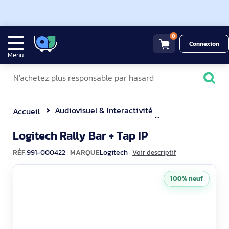
0
Connexion
Menu
Audiovisuel & Interactivité
Visioconférence
Accueil
991-000422
Logitech Rally Bar + Tap IP
RÉF.
991-000422
MARQUE
Logitech
Voir descriptif
100% neuf