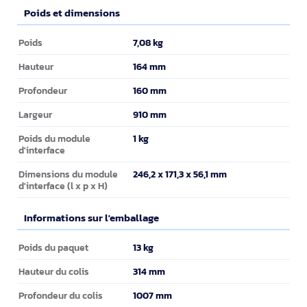
Poids et dimensions
Poids et dimensions
7,08 kg
Poids
164 mm
Hauteur
160 mm
Profondeur
910 mm
Largeur
1 kg
Poids du module
d'interface
246,2 x 171,3 x 56,1 mm
Dimensions du module
d'interface (l x p x H)
Informations sur l'emballage
Informations sur l'emballage
13 kg
Poids du paquet
314 mm
Hauteur du colis
1007 mm
Profondeur du colis