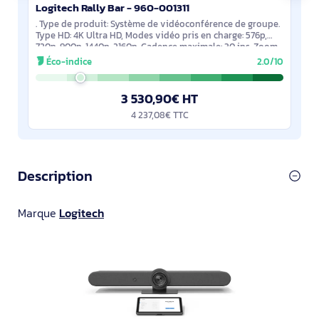
Logitech Rally Bar - 960-001311
. Type de produit: Système de vidéoconférence de groupe.
Type HD: 4K Ultra HD, Modes vidéo pris en charge: 576p,
720p, 900p, 1440p, 2160p, Cadence maximale: 30 ips. Zoom
optique: 5x, Zoom numérique:
Éco-indice
2.0/10
3 530,90€ HT
4 237,08€ TTC
Description
Marque
Logitech