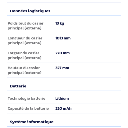
Données logistiques
Données logistiques
13 kg
Poids brut du casier
principal (externe)
1013 mm
Longueur du casier
principal (externe)
270 mm
Largeur du casier
principal (externe)
327 mm
Hauteur du casier
principal (externe)
Batterie
Batterie
Lithium
Technologie batterie
220 mAh
Capacité de la batterie
Système informatique