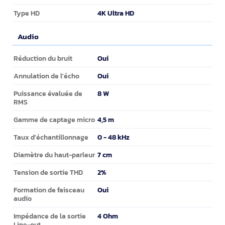
4K Ultra HD
Type HD
Audio
Audio
Oui
Réduction du bruit
Oui
Annulation de l'écho
8 W
Puissance évaluée de
RMS
4,5 m
Gamme de captage micro
0 - 48 kHz
Taux d'échantillonnage
7 cm
Diamètre du haut-parleur
2%
Tension de sortie THD
Oui
Formation de faisceau
audio
4 Ohm
Impédance de la sortie
Line-out