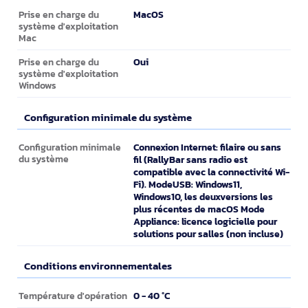
Système informatique
MacOS
Prise en charge du
système d'exploitation
Mac
Oui
Prise en charge du
système d'exploitation
Windows
Configuration minimale du système
Configuration minimale du système
Connexion Internet: filaire ou sans
Configuration minimale
du système
fil (RallyBar sans radio est
compatible avec la connectivité Wi-
Fi). ModeUSB: Windows11,
Windows10, les deuxversions les
plus récentes de macOS Mode
Appliance: licence logicielle pour
solutions pour salles (non incluse)
Conditions environnementales
Conditions environnementales
0 - 40 °C
Température d'opération