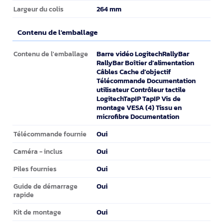
264 mm
Largeur du colis
Contenu de l'emballage
Contenu de l'emballage
Barre vidéo LogitechRallyBar
Contenu de l'emballage
RallyBar Boîtier d’alimentation
Câbles Cache d’objectif
Télécommande Documentation
utilisateur Contrôleur tactile
LogitechTapIP TapIP Vis de
montage VESA (4) Tissu en
microfibre Documentation
Oui
Télécommande fournie
Oui
Caméra - inclus
Oui
Piles fournies
Oui
Guide de démarrage
rapide
Oui
Kit de montage