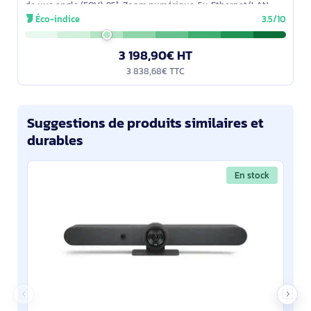
de vue angle (FOV): 95°, Zoom numérique: 5x. Ethernet/LAN,
Wifi. Bluetooth.
Éco-indice
3.5/10
3 198,90€ HT
3 838,68€ TTC
Suggestions de produits similaires et
durables
En stock