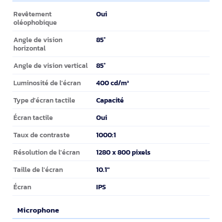
Écran
Oui
Revêtement
oléophobique
85°
Angle de vision
horizontal
85°
Angle de vision vertical
400 cd/m²
Luminosité de l'écran
Capacité
Type d'écran tactile
Oui
Écran tactile
1000:1
Taux de contraste
1280 x 800 pixels
Résolution de l'écran
10.1"
Taille de l'écran
IPS
Écran
Microphone