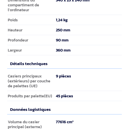
compartiment de
l'ordinateur
1,24 kg
Poids
250 mm
Hauteur
90 mm
Profondeur
360 mm
Largeur
Détails techniques
Détails techniques
9 pièces
Casiers principaux
(extérieurs) par couche
de palettes (UE)
45 pièces
Produits par palette(EU)
Données logistiques
Données logistiques
77616 cm³
Volume du casier
principal (externe)