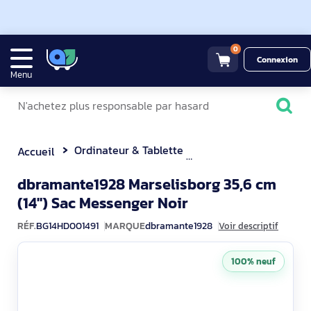
0
Connexion
Menu
Ordinateur & Tablette
Sacoche & Housse
Accueil
dbramante1928 Marselisborg 35,6 cm
BG14HD001491
(14") Sac Messenger Noir
RÉF.
BG14HD001491
MARQUE
dbramante1928
Voir descriptif
100% neuf