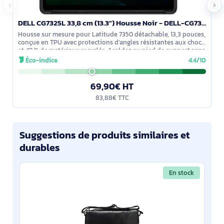
DELL CG7325L 33,8 cm (13.3") Housse Noir - DELL-CG7325L
Housse sur mesure pour Latitude 7350 détachable, 13,3 pouces,
conçue en TPU avec protections d’angles résistantes aux chocs
et 49 % de matériaux recyclés. Accédez au pied de support sans
retirer
Éco-indice
4.4/10
69,90€ HT
83,88€ TTC
Suggestions de produits similaires et
durables
En stock