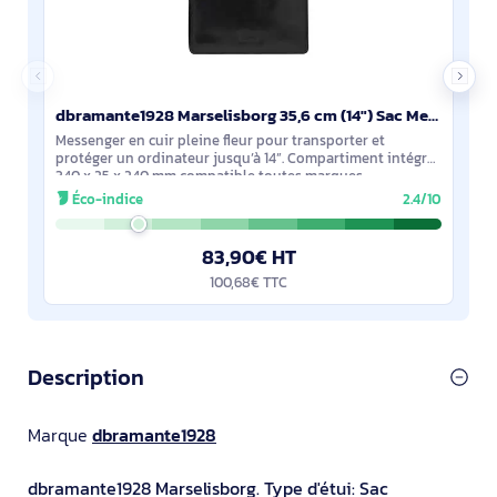
dbramante1928 Marselisborg 35,6 cm (14") Sac Messenger Noir - BG14BL001674
Messenger en cuir pleine fleur pour transporter et
protéger un ordinateur jusqu’à 14”. Compartiment intégré
340 x 25 x 240 mm compatible toutes marques,
protégeant de la poussière et des rayures.
Éco-indice
2.4/10
83,90€ HT
100,68€ TTC
Description
Marque
dbramante1928
dbramante1928 Marselisborg. Type d'étui: Sac