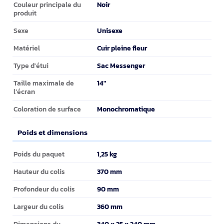
Noir
Couleur principale du
produit
Unisexe
Sexe
Cuir pleine fleur
Matériel
Sac Messenger
Type d'étui
14"
Taille maximale de
l’écran
Monochromatique
Coloration de surface
Poids et dimensions
Poids et dimensions
1,25 kg
Poids du paquet
370 mm
Hauteur du colis
90 mm
Profondeur du colis
360 mm
Largeur du colis
340 x 25 x 240 mm
Dimensions du