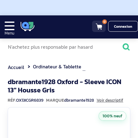
0
Connexion
Menu
Ordinateur & Tablette
Sacoche & Housse
Accueil
dbramante1928 Oxford - Sleeve ICON
OX13ICGR6839
13" Housse Gris
RÉF.
OX13ICGR6839
MARQUE
dbramante1928
Voir descriptif
100% neuf