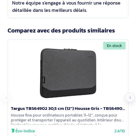
Notre équipe s'engage à vous fournir une réponse
détaillée dans les meilleurs délais.
Comparez avec des produits similaires
En stock
Targus TBS64902 30,5 cm (12") Housse Gris - TBS64902GL
Housse fine pour ordinateurs portables 11–12”, conçue pour
protéger et transporter l’appareil au quotidien. Intérieur doux
limitant les rayures, matière chinée résistante à la
décoloration, aux
Éco-indice
2.4/10