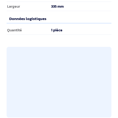
335 mm
Largeur
Données logistiques
Données logistiques
1 pièce
Quantité