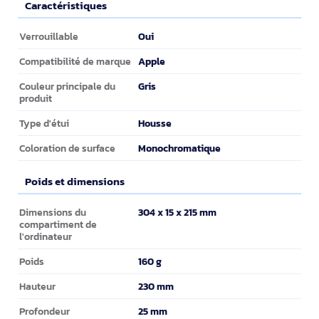
Caractéristiques
Caractéristiques
Oui
Verrouillable
Apple
Compatibilité de marque
Gris
Couleur principale du
produit
Housse
Type d'étui
Monochromatique
Coloration de surface
Poids et dimensions
Poids et dimensions
304 x 15 x 215 mm
Dimensions du
compartiment de
l'ordinateur
160 g
Poids
230 mm
Hauteur
25 mm
Profondeur