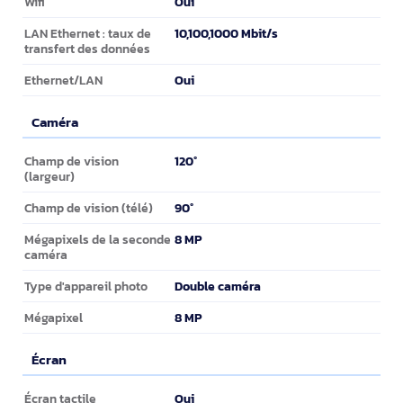
Oui
Wifi
10,100,1000 Mbit/s
LAN Ethernet : taux de
transfert des données
Oui
Ethernet/LAN
Caméra
Caméra
120°
Champ de vision
(largeur)
90°
Champ de vision (télé)
8 MP
Mégapixels de la seconde
caméra
Double caméra
Type d'appareil photo
8 MP
Mégapixel
Écran
Écran
Oui
Écran tactile