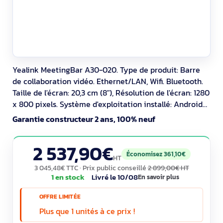
Yealink MeetingBar A30-020. Type de produit: Barre
de collaboration vidéo. Ethernet/LAN, Wifi. Bluetooth.
Taille de l'écran: 20,3 cm (8"), Résolution de l'écran: 1280
x 800 pixels. Système d'exploitation installé: Android
10. Couleur du produit: Noir
Garantie constructeur 2 ans, 100% neuf
2 537,90€
Économisez 361,10€
HT
3 045,48€ TTC
· Prix public conseillé
2 899,00€ HT
1 en stock
Livré le 10/08
En savoir plus
OFFRE LIMITÉE
Plus que 1 unités à ce prix !