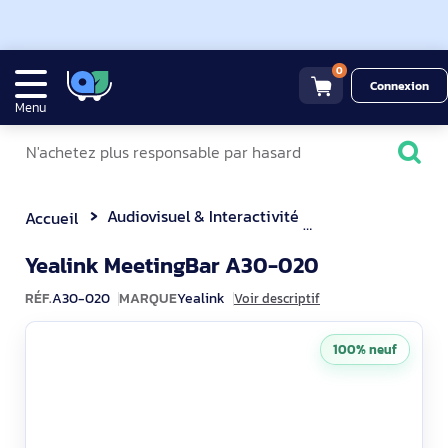
0
Connexion
Menu
Audiovisuel & Interactivité
Visioconférence
Accueil
A30-020
Yealink MeetingBar A30-020
RÉF.
A30-020
MARQUE
Yealink
Voir descriptif
100% neuf