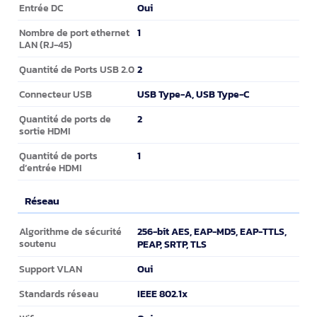
Oui
Entrée DC
1
Nombre de port ethernet
LAN (RJ-45)
2
Quantité de Ports USB 2.0
USB Type-A, USB Type-C
Connecteur USB
2
Quantité de ports de
sortie HDMI
1
Quantité de ports
d’entrée HDMI
Réseau
Réseau
256-bit AES, EAP-MD5, EAP-TTLS,
Algorithme de sécurité
soutenu
PEAP, SRTP, TLS
Oui
Support VLAN
IEEE 802.1x
Standards réseau