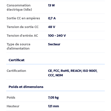
13 W
Consommation
électrique (idle)
0,7 A
Sortie CC en ampères
48 V
Tension de sortie CC
100 - 240 V
Tension d'entrée AC
Secteur
Type de source
d'alimentation
Certificat
Certificat
CE, FCC, RoHS, REACH, ISO 9001,
Certification
CCC, NOM
Poids et dimensions
Poids et dimensions
7,05 kg
Poids
121 mm
Hauteur