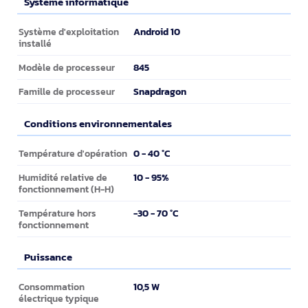
Système informatique
Système informatique
Android 10
Système d'exploitation
installé
845
Modèle de processeur
Snapdragon
Famille de processeur
Conditions environnementales
Conditions environnementales
0 - 40 °C
Température d'opération
10 - 95%
Humidité relative de
fonctionnement (H-H)
-30 - 70 °C
Température hors
fonctionnement
Puissance
Puissance
10,5 W
Consommation
électrique typique