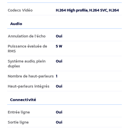
Vidéo
H.264 High profile, H.264 SVC, H.264
Codecs Vidéo
Audio
Audio
Oui
Annulation de l'écho
5 W
Puissance évaluée de
RMS
Oui
Système audio, plein
duplex
1
Nombre de haut-parleurs
Oui
Haut-parleurs intégrés
Connectivité
Connectivité
Oui
Entrée ligne
Oui
Sortie ligne