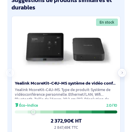
Suggestions de produits similaires et
durables
En stock
Yealink McoreKit-C4U-MS système de vidéo conférence Ethernet/LAN Système de vidéoconférence personne - 1206709
Yealink McoreKit-C4U-MS. Type de produit: Système de
vidéoconférence personnelle. Ethernet/LAN, Wifi.
Bluetooth. Taille de l'écran: 20,3 cm (8"), Résolution de
l'écran: 1280 x 800 pixels. Système
Éco-indice
2.0/10
2 372,90€ HT
2 847,48€ TTC