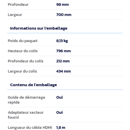
98 mm
Profondeur
700 mm
Largeur
Informations sur l'emballage
Informations sur l'emballage
8,13 kg
Poids du paquet
796 mm
Hauteur du colis
212 mm
Profondeur du colis
434 mm
Largeur du colis
Contenu de l'emballage
Contenu de l'emballage
Oui
Guide de démarrage
rapide
Oui
Adaptateur secteur
fourni
1,8 m
Longueur du câble HDMI