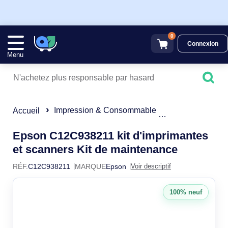
0
Connexion
Menu
Impression & Consommable
Kit de mainten
Accueil
Epson C12C938211 kit d'imprimantes
C12C938
et scanners Kit de maintenance
RÉF.
C12C938211
MARQUE
Epson
Voir descriptif
100% neuf