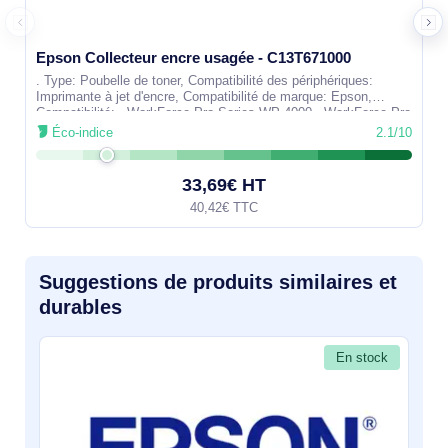
Epson Collecteur encre usagée - C13T671000
. Type: Poubelle de toner, Compatibilité des périphériques:
Imprimante à jet d'encre, Compatibilité de marque: Epson,
Compatibilité: - WorkForce Pro Series WP-4000 - WorkForce Pro
Series WP-4500 -
Éco-indice
2.1/10
33,69€ HT
40,42€ TTC
Suggestions de produits similaires et
durables
En stock