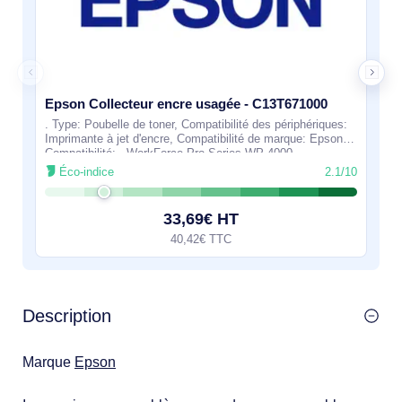
Epson Collecteur encre usagée - C13T671000
. Type: Poubelle de toner, Compatibilité des périphériques:
Imprimante à jet d'encre, Compatibilité de marque: Epson,
Compatibilité: - WorkForce Pro Series WP-4000 -
WorkForce Pro Series WP-4500 -
Éco-indice
2.1/10
33,69€ HT
40,42€ TTC
Description
Marque
Epson