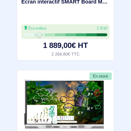
Écran interactif SMART Board MX065-V4 avec iQ, sans sortie
Éco-indice
2.0/10
1 889,00€ HT
2 266,80€ TTC
En stock