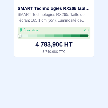
SMART Technologies RX265 tableau blanc interactif 165,1 cm (65") 3840 x 2160 pixels Écran tactile US
SMART Technologies RX265. Taille de
l'écran: 165,1 cm (65"), Luminosité de
l'écran: 490 cd/m², Résolution de l'écran:
Éco-indice
/10
3840 x 2160 pixels. Système d'exploitation
installé: Android, Mémoire
4 783,90€ HT
5 740,68€ TTC