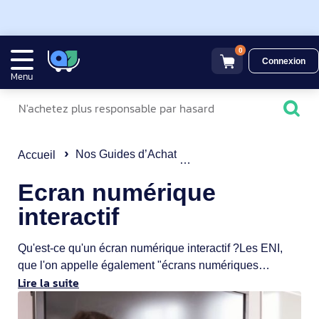
0
Connexion
Menu
Nos Guides d’Achat
Solution audiovisuelle
Accueil
Ecran numérique
interactif
Qu'est-ce qu'un écran numérique interactif ?Les ENI,
que l'on appelle également "écrans numériques
Lire la suite
interactifs", tendent de plus en plus à se démocratiser
dans les entreprises. S'agissant tout de même de
solutions informatiques très récentes, seules les