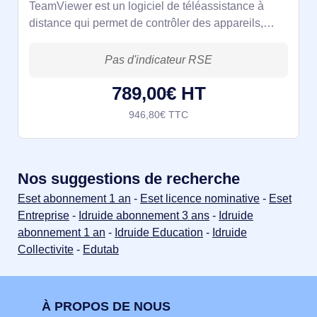
TeamViewer est un logiciel de téléassistance à
distance qui permet de contrôler des appareils,
partager des écrans et collaborer en toute sécurité,
où que vous soyez.
789,00€ HT
946,80€ TTC
Nos suggestions de recherche
Eset abonnement 1 an
-
Eset licence nominative
-
Eset
Entreprise
-
Idruide abonnement 3 ans
-
Idruide
abonnement 1 an
-
Idruide Education
-
Idruide
Collectivite
-
Edutab
À PROPOS DE NOUS