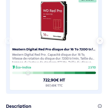
Western Digital Red Pro disque dur 16 To 7200 tr/min 512 Mo 3.5" SATA - WD161KFGX
Western Digital Red Pro . Capacité disque dur: 16 To,
Vitesse de rotation du disque dur: 7200 tr/min, Taille du
tampon du lecteur de stockage: 512 Mo, Taille du disque
dur: 3.5", Interface: SATA
Éco-indice
2.1/10
722,90€ HT
867,48€ TTC
Description