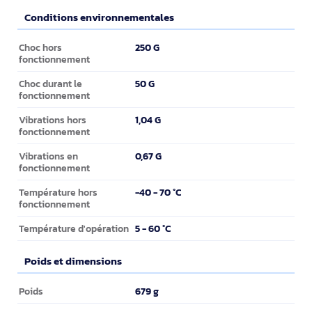
Conditions environnementales
Conditions environnementales
250 G
Choc hors
fonctionnement
50 G
Choc durant le
fonctionnement
1,04 G
Vibrations hors
fonctionnement
0,67 G
Vibrations en
fonctionnement
-40 - 70 °C
Température hors
fonctionnement
5 - 60 °C
Température d'opération
Poids et dimensions
Poids et dimensions
679 g
Poids