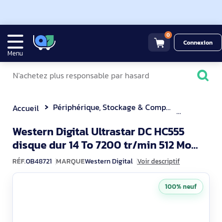
0
Connexion
Menu
Périphérique, Stockage & Composant
Disque du
Accueil
Western Digital Ultrastar DC HC555
disque dur 14 To 7200 tr/min 512 Mo
0B48721
3.5" Série ATA III
RÉF.
0B48721
MARQUE
Western Digital
Voir descriptif
100% neuf