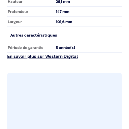
26,1 mm
Hauteur
147 mm
Profondeur
101,6 mm
Largeur
Autres caractéristiques
Autres caractéristiques
5 année(s)
Période de garantie
En savoir plus sur Western Digital