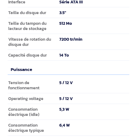
Série ATA III
Interface
3.5"
Taille du disque dur
512 Mo
Taille du tampon du
lecteur de stockage
7200 tr/min
Vitesse de rotation du
disque dur
14 To
Capacité disque dur
Puissance
Puissance
5 / 12 V
Tension de
fonctionnement
5 / 12 V
Operating voltage
5,3 W
Consommation
électrique (idle)
6,4 W
Consommation
électrique typique