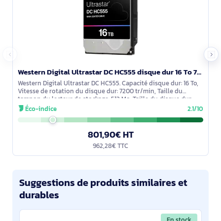
Western Digital Ultrastar DC HC555 disque dur 16 To 7200 tr/min 512 Mo 3.5" Série ATA III - 0B48722
Western Digital Ultrastar DC HC555. Capacité disque dur: 16 To,
Vitesse de rotation du disque dur: 7200 tr/min, Taille du
tampon du lecteur de stockage: 512 Mo, Taille du disque dur:
3.5", Interface:
Éco-indice
2.1/10
801,90€ HT
962,28€ TTC
Suggestions de produits similaires et
durables
En stock