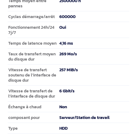
2500000 h
Temps moyen entre
pannes
600000
Cycles démarrage/arrêt
Oui
Fonctionnement 24h/24
7j/7
4,16 ms
Temps de latence moyen
269 Mo/s
Taux de transfert moyen
du disque dur
257 MiB/s
Vitesse de transfert
soutenu de l'interface de
disque dur
6 Gbit/s
Vitesse de transfert de
l'interface de disque dur
Non
Échange à chaud
Serveur/Station de travail
composant pour
HDD
Type