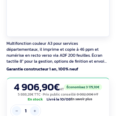
Multifonction couleur A3 pour services
départementaux, il imprime et copie à 46 ppm et
numérise en recto verso via ADF 200 feuilles. Écran
tactile 8" pour la gestion, options de finition et envoi
vers e‑mail/dossier/USB. Capacité 2 100 feuilles,
Garantie constructeur 1 an, 100% neuf
volume conseillé 5 000–25 000 pages/mois. Sécurité
(IPsec, 802.1X, chiffrement) et impression mobile
4 906,90€
AirPrint/Mopria/HP ePrint.
Économisez 3 175,10€
HT
5 888,28€ TTC
· Prix public conseillé
8 082,00€ HT
En stock
Livré le 10/08
En savoir plus