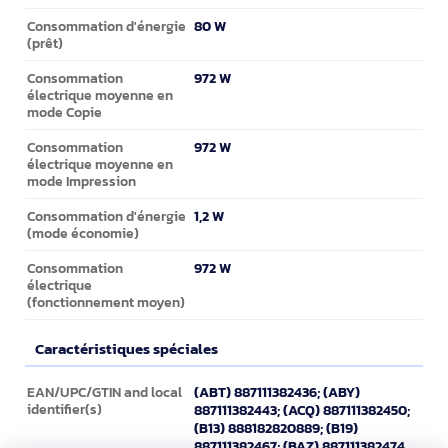
80 W
Consommation d'énergie
(prêt)
972 W
Consommation
électrique moyenne en
mode Copie
972 W
Consommation
électrique moyenne en
mode Impression
1,2 W
Consommation d'énergie
(mode économie)
972 W
Consommation
électrique
(fonctionnement moyen)
Caractéristiques spéciales
Caractéristiques spéciales
(ABT) 887111382436; (ABY)
EAN/UPC/GTIN and local
identifier(s)
887111382443; (ACQ) 887111382450;
(B13) 888182820889; (B19)
887111382467; (BAZ) 887111382474