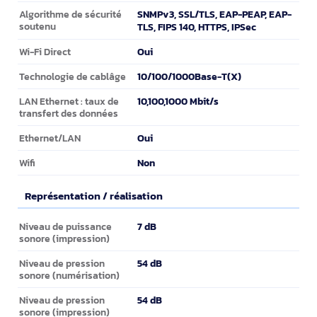
SNMPv3, SSL/TLS, EAP-PEAP, EAP-
Algorithme de sécurité
soutenu
TLS, FIPS 140, HTTPS, IPSec
Oui
Wi-Fi Direct
10/100/1000Base-T(X)
Technologie de cablâge
10,100,1000 Mbit/s
LAN Ethernet : taux de
transfert des données
Oui
Ethernet/LAN
Non
Wifi
Représentation / réalisation
Représentation / réalisation
7 dB
Niveau de puissance
sonore (impression)
54 dB
Niveau de pression
sonore (numérisation)
54 dB
Niveau de pression
sonore (impression)