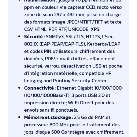
ppm en couleur via capteur CCD, recto verso,
zone de scan 297 x 432 mm; prise en charge
des formats image JPEG/MTIFF/TIFF et texte
CSV, HTML, PDF, RTF, UNICODE, XPS.
Sécurité :
SNMPv3, SSL/TLS, HTTPS, IPsec,
802.1X (EAP‑PEAP/EAP‑TLS), Kerberos/LDAP
et codes PIN utilisateurs; chiffrement des
données, PDF/e‑mail chiffrés, effacement
sécurisé, verrou, désactivation USB et poche
d’intégration matérielle; compatible HP
Imaging and Printing Security Center.
Connectivité :
Ethernet Gigabit 10/100/1000
(10/100/1000Base‑T), 3 ports USB 2.0 et
impression directe; Wi‑Fi Direct pour des
envois sans fil ponctuels.
Mémoire et stockage :
2,5 Go de RAM et
processeur 800 MHz pour le traitement des
jobs; disque 500 Go intégré avec chiffrement.