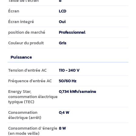
8"
Taille de l'écran
LCD
Écran
Oui
Écran integré
Professionnel
position de marché
Gris
Couleur du produit
Puissance
Puissance
110 - 240 V
Tension d'entrée AC
50/60 Hz
Fréquence d'entrée AC
0,734 kWh/semaine
Energy Star,
consommation électrique
typique (TEC)
0,4 W
Consommation
électrique (arrêt)
8 W
Consommation d 'énergie
(en mode veille)