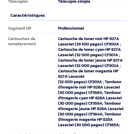
Télécopie simple
Télécopier
Caractéristiques
Caractéristiques
Professionnel
Segment HP
Cartouche de toner noir HP 827A
Cartouches de
remplacement
LaserJet (29 500 pages) CF300A ;
Cartouche de toner cyan HP 827A
LaserJet (32 000 pages) CF301A ;
Cartouche de toner jaune HP 827A
LaserJet (32 000 pages) CF302A ;
Cartouche de toner magenta HP
827A LaserJet
(32 000 pages) CF303A ; Tambour
d'imagerie noir HP 828A LaserJet
(30 000 pages) CF358A; Tambour
d'imagerie cyan HP 828A LaserJet
(30 000 pages) CF359A; Tambour
d'imagerie jaune HP 828A LaserJet
(30 000 pages) CF364A; Tambour
d'imagerie magenta HP 828A
LaserJet (30 000 pages) CF365A;