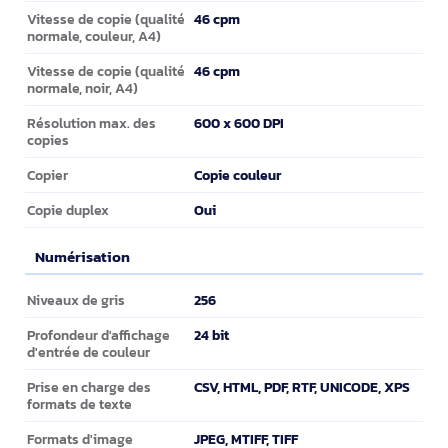
46 cpm
Vitesse de copie (qualité
normale, couleur, A4)
46 cpm
Vitesse de copie (qualité
normale, noir, A4)
600 x 600 DPI
Résolution max. des
copies
Copie couleur
Copier
Oui
Copie duplex
Numérisation
Numérisation
256
Niveaux de gris
24 bit
Profondeur d'affichage
d'entrée de couleur
CSV, HTML, PDF, RTF, UNICODE, XPS
Prise en charge des
formats de texte
JPEG, MTIFF, TIFF
Formats d'image