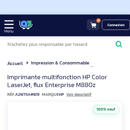
0
Connexion
Menu
Impression & Consommable
Multifonctions 
Accueil
HP Color LaserJet Enterpr
Imprimante multifonction HP Color
LaserJet, flux Enterprise M880z
RÉF.
A2W75A#B19
MARQUE
HP
Voir descriptif
100% neuf