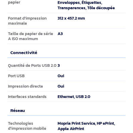
papier
Enveloppes, Étiquettes,
Transparences, Tôle découpée
312 x 457.2 mm
Format d’impression
maximale
A3
Taille de papier de série
A ISO maximum
Connectivité
Connectivité
3
Quantité de Ports USB 2.0
Oui
Port USB
Oui
Impression directe
Ethernet, USB 2.0
Interfaces standards
Réseau
Réseau
Mopria Print Service, HP ePrint,
Technologies
d'impression mobile
Apple AirPrint