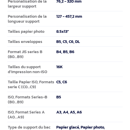
76,2 - 320 mm
Personalisation de la
largeur support
127 - 457,2 mm
Personalisation de la
longueur support
8.5x13"
Tailles papier photo
B5, C5, C6, DL
Tailles enveloppes
B4, B5, B6
Format JIS series B
(B0...B9)
16K
Tailles du support
d'impression non-ISO
C5, C6
Taille Papier ISO, Formats
serie C (C0…C9)
B5
ISO, Formats Series-B
(B0...B9)
A3, A4, A5, A6
ISO, Format Series A
(A0...A9)
Papier glacé, Papier photo,
Type de support du bac