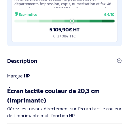
départements: impression, copie, numérisation et fax. 46
ppm, recto verso auto, ADF 200 feuilles avec scan recto
verso jusqu’à 120 ppm. Bacs multiples
Éco-indice
6.4/10
5 105,90€ HT
6 127,08€ TTC
Description
Marque
HP
Écran tactile couleur de 20,3 cm
(imprimante)
Gérez les travaux directement sur l'écran tactile couleur
de l'imprimante multifonction HP.