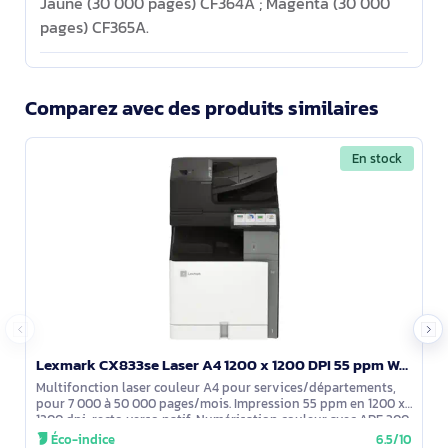
Jaune (30 000 pages) CF364A ; Magenta (30 000
pages) CF365A.
Comparez avec des produits similaires
En stock
Lexmark CX833se Laser A4 1200 x 1200 DPI 55 ppm Wifi - 20L8410
Multifonction laser couleur A4 pour services/départements,
pour 7 000 à 50 000 pages/mois. Impression 55 ppm en 1200 x
1200 dpi, recto verso natif. Numérisation couleur avec ADF 300
feuilles et recto
Éco-indice
6.5/10