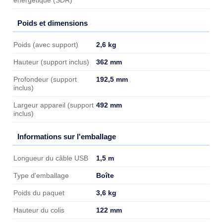
énergétique (SDR)
Poids et dimensions
Poids et dimensions
2,6 kg
Poids (avec support)
362 mm
Hauteur (support inclus)
192,5 mm
Profondeur (support
inclus)
492 mm
Largeur appareil (support
inclus)
Informations sur l'emballage
Informations sur l'emballage
1,5 m
Longueur du câble USB
Boîte
Type d'emballage
3,6 kg
Poids du paquet
122 mm
Hauteur du colis