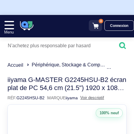
0
Connexion
Menu
Périphérique, Stockage & Composant
Ecran Or
Accueil
iiyama G-Master G2245HSU
iiyama G-MASTER G2245HSU-B2 écran
plat de PC 54,6 cm (21.5") 1920 x 1080
pixels Full HD LED Noir
RÉF.
G2245HSU-B2
MARQUE
iiyama
Voir descriptif
100% neuf