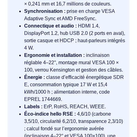
× 0,241 mm et 16,7 millions de couleurs.
Synchronisation :
prise en charge VESA
Adaptive Sync et AMD FreeSync.
Connectique et audio :
HDMI 1.4,
DisplayPort 1.2, hub USB 2.0 (2 ports en aval),
sortie casque et HDCP ; haut-parleurs intégrés
4 W.
Ergonomie et installation :
inclinaison
réglable 4–22°, montage mural VESA 100 ×
100, verrou Kensington et gestion des câbles.
Énergie :
classe d’efficacité énergétique SDR
E, consommation typique 17 W et 15,4
kWh/1000 h ; alimentation interne, code
EPREL 1744669.
Labels :
ErP, RoHS, REACH, WEEE.
Éco-indice hello RSE :
4,6/10 (carbone
3,5/10, circularité 6,2/10, transparence 2,3/10)
; calcul fondé sur l’ergonomie avérée
(inclinaison 4–22° et VESA 100×100), une