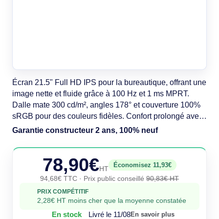
Écran 21.5" Full HD IPS pour la bureautique, offrant une
image nette et fluide grâce à 100 Hz et 1 ms MPRT.
Dalle mate 300 cd/m², angles 178° et couverture 100%
sRGB pour des couleurs fidèles. Confort prolongé avec
anti-scintillement et réduction de lumière bleue.
Garantie constructeur 2 ans, 100% neuf
Connectique HDMI/DisplayPort, hub USB 2.0 et haut-
parleurs intégrés. Montage VESA 100x100.
78,90€
Économisez 11,93€
HT
94,68€ TTC
· Prix public conseillé
90,83€ HT
PRIX COMPÉTITIF
2,28€ HT moins cher que la moyenne constatée
En stock
Livré le 11/08
En savoir plus