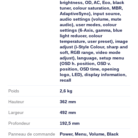
brightness, OD, AC, Eco, black
tuner, colour saturation, MBR,
AdaptiveSync), input source,
audio settings (volume, mute
audio), user modes, colour
settings (6-Axis, gamma, blue
light reducer, colour
temperature, user preset), image
adjust (i-Style Colour, sharp and
soft, RGB range, video mode
adjust), language, setup menu
(OSD h. position, OSD v.
position, OSD time, opening
logo, LED), display information,
recall
2,6 kg
Poids
362 mm
Hauteur
492 mm
Largeur
192,5 mm
Profondeur
Power, Menu, Volume, Black
Panneau de commande