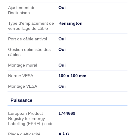
Oui
Ajustement de
l'inclinaison
Kensington
Type d'emplacement de
verrouillage de câble
Oui
Port de câble antivol
Oui
Gestion optimisée des
câbles
Oui
Montage mural
100 x 100 mm
Norme VESA
Oui
Montage VESA
Puissance
Puissance
1744669
European Product
Registry for Energy
Labelling (EPREL) code
A à G
Plage d’efficacité