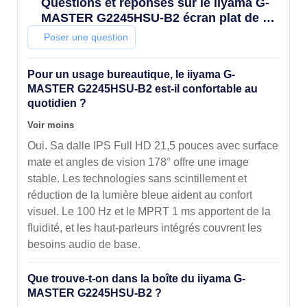
Questions et réponses sur le iiyama G-
MASTER G2245HSU-B2 écran plat de PC
54,6 cm (21.5") 1920 x 1080 pixels Full
Poser une question
HD LED Noir
Pour un usage bureautique, le iiyama G-
MASTER G2245HSU-B2 est-il confortable au
quotidien ?
Voir moins
Oui. Sa dalle IPS Full HD 21,5 pouces avec surface
mate et angles de vision 178° offre une image
stable. Les technologies sans scintillement et
réduction de la lumière bleue aident au confort
visuel. Le 100 Hz et le MPRT 1 ms apportent de la
fluidité, et les haut-parleurs intégrés couvrent les
besoins audio de base.
Que trouve-t-on dans la boîte du iiyama G-
MASTER G2245HSU-B2 ?