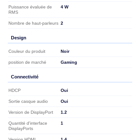
4 W
Puissance évaluée de
RMS
2
Nombre de haut-parleurs
Design
Design
Noir
Couleur du produit
Gaming
position de marché
Connectivité
Connectivité
Oui
HDCP
Oui
Sortie casque audio
1.2
Version de DisplayPort
1
Quantité d'interface
DisplayPorts
1.4
Version HDMI