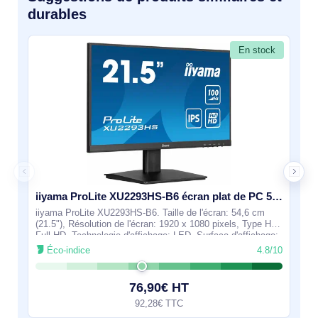
durables
En stock
iiyama ProLite XU2293HS-B6 écran plat de PC 54,6 cm (21.5") 1920 x 1080 pixels Full HD LED Noir
iiyama ProLite XU2293HS-B6. Taille de l'écran: 54,6 cm
(21.5"), Résolution de l'écran: 1920 x 1080 pixels, Type HD:
Full HD, Technologie d'affichage: LED, Surface d'affichage:
Mat, Temps de réponse:
Éco-indice
4.8/10
76,90€ HT
92,28€ TTC