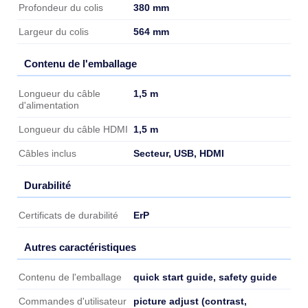
380 mm
Profondeur du colis
564 mm
Largeur du colis
Contenu de l'emballage
Contenu de l'emballage
1,5 m
Longueur du câble
d'alimentation
1,5 m
Longueur du câble HDMI
Secteur, USB, HDMI
Câbles inclus
Durabilité
Durabilité
ErP
Certificats de durabilité
Autres caractéristiques
Autres caractéristiques
quick start guide, safety guide
Contenu de l'emballage
picture adjust (contrast,
Commandes d'utilisateur