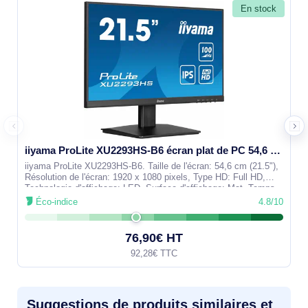
En stock
iiyama ProLite XU2293HS-B6 écran plat de PC 54,6 cm (21.5") 1920 x 1080 pixels Full HD LED Noir
iiyama ProLite XU2293HS-B6. Taille de l'écran: 54,6 cm (21.5"),
Résolution de l'écran: 1920 x 1080 pixels, Type HD: Full HD,
Technologie d'affichage: LED, Surface d'affichage: Mat, Temps
de réponse:
Éco-indice
4.8/10
76,90€ HT
92,28€ TTC
Suggestions de produits similaires et