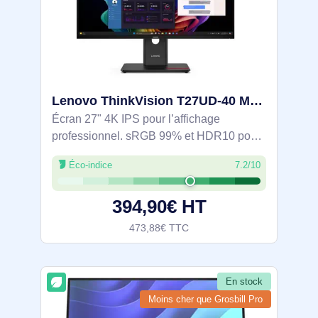
Lenovo ThinkVision T27UD-40 Moniteur - 64AFGAT2EU
Écran 27" 4K IPS pour l’affichage
professionnel. sRGB 99% et HDR10 pour
une couleur fiable. Station d’accueil
Éco-indice
7.2/10
USB‑C à câble unique: alimentation
jusqu’à 100 W, données et vidéo, plus
394,90€ HT
RJ‑45, USB‑A et
473,88€ TTC
En stock
Moins cher que Grosbill Pro