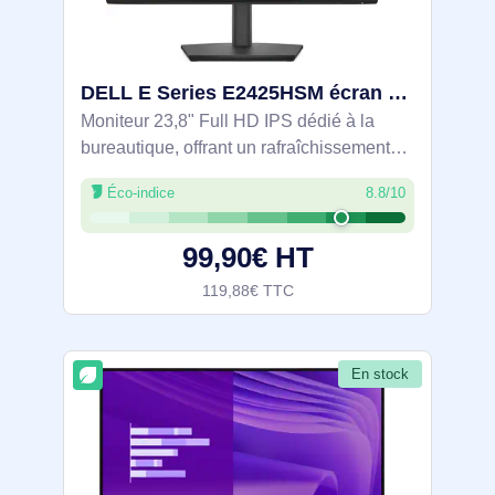
DELL E Series E2425HSM écran plat de PC 60,5 cm (23.8") 1920 x 1080 pixels Full HD LCD Noir - DELL-E2425HSM
Moniteur 23,8" Full HD IPS dédié à la
bureautique, offrant un rafraîchissement
100 Hz pour un défilement fluide.
Éco-indice
8.8/10
ComfortView Plus certifié TÜV Rheinland
3 étoiles limite la lumière bleue. Dalle
99,90€ HT
119,88€ TTC
En stock