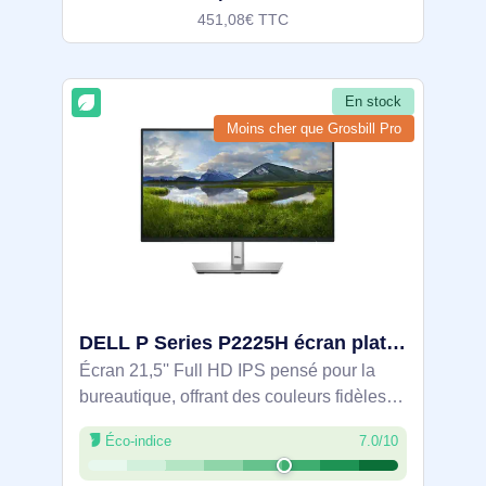
451,08€ TTC
En stock
Moins cher que Grosbill Pro
DELL P Series P2225H écran plat de PC 54,6 cm (21.5") 1920 x 1080 pixels Full HD LCD Noir, Argent - DELL-P2225H
Écran 21,5'' Full HD IPS pensé pour la
bureautique, offrant des couleurs fidèles
(99 % sRGB) et un rafraîchissement 100
Éco-indice
7.0/10
Hz pour un défilement fluide. ComfortView
Plus limite la lumière bleue.