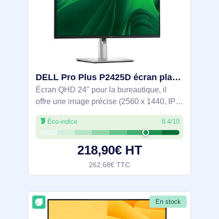
DELL Pro Plus P2425D écran plat de PC 61 cm (24") 2560 x 1440 pixels Quad HD LCD Noir, Argent - DELL-P2425D
Écran QHD 24'' pour la bureautique, il
offre une image précise (2560 x 1440, IPS,
100 Hz, sRGB 99 %, 350 cd/m², contraste
Éco-indice
8.4/10
1500:1) et un confort renforcé avec
ComfortView Plus (≤35 % de lumière
218,90€ HT
bleue)
262,68€ TTC
En stock