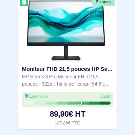
En stock
Moniteur FHD 21,5 pouces HP Series 3 Pro - 322pf - 9U5B0UT#ABB
HP Series 3 Pro Moniteur FHD 21,5
pouces - 322pf. Taille de l'écran: 54,6 cm
(21.5"), Résolution de l'écran: 1920 x 1080
Éco-indice
7.1/10
pixels, Type HD: Full HD, Technologie
d'affichage: LCD, Surface d'affichage:
89,90€ HT
107,88€ TTC