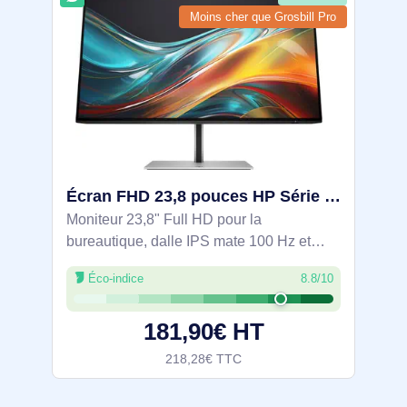
Moins cher que Grosbill Pro
Écran FHD 23,8 pouces HP Série 7 Pro - 724pf - 8X530AA#ABB
Moniteur 23,8" Full HD pour la
bureautique, dalle IPS mate 100 Hz et
temps de réponse 5 ms pour un affichage
Éco-indice
8.8/10
fluide et lisible. Couverture sRGB 99% et
P3 85%, calibration usine (Delta E
181,90€ HT
218,28€ TTC