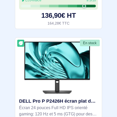
Éco-indice
9.3/10
Rafraîchissement 100 Hz et ComfortView
Plus (
136,90€ HT
164,28€ TTC
En stock
DELL Pro P P2426H écran plat de PC 61 cm (24") 1920 x 1080 pixels Full HD LCD Noir - DELL-P2426H
Écran 24 pouces Full HD IPS orienté
gaming: 120 Hz et 5 ms (GTG) pour des