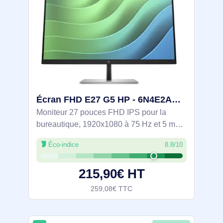
Écran FHD E27 G5 HP - 6N4E2AA#ABB
Moniteur 27 pouces FHD IPS pour la
bureautique, 1920x1080 à 75 Hz et 5 ms,
angles 178° et écran mat. Couverture
Éco-indice
8.8/10
sRGB 99 % pour des couleurs fiables.
Confort visuel avec filtre faible lumière
215,90€ HT
bleue HP
259,08€ TTC