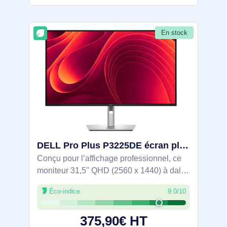
En stock
DELL Pro Plus P3225DE écran plat de PC 80 cm (31.5") 2560 x 1440 pixels Wide Quad HD LCD Noir, Gris - DELL-P3225DE
Conçu pour l’affichage professionnel, ce
moniteur 31,5'' QHD (2560 x 1440) à dalle
IPS et 100 Hz offre des mouvements
Éco-indice
9.0/10
fluides et une colorimétrie 99 % sRGB.
USB‑C à câble unique avec alimentation
375,90€ HT
90