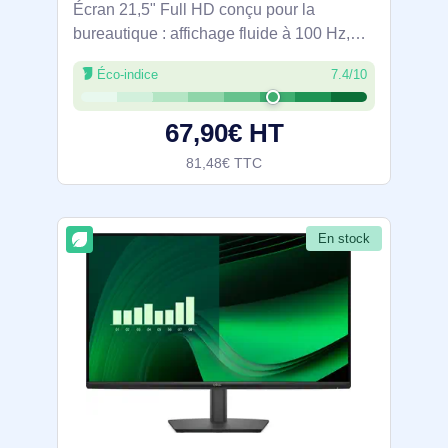
Écran 21,5" Full HD conçu pour la
bureautique : affichage fluide à 100 Hz,
dalle VA 3000:1 aux angles 178° et
Éco-indice
7.4/10
surface antireflet. ComfortView Plus
certifié TÜV Rheinland 3 étoiles limite la
67,90€ HT
lumière
81,48€ TTC
En stock