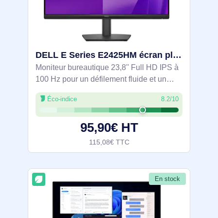
DELL E Series E2425HM écran plat de PC 60,5 cm (23.8") 1920 x 1080 pixels Full HD LCD Noir - DELL-E2425HM
Moniteur bureautique 23,8'' Full HD IPS à
100 Hz pour un défilement fluide et un
confort visuel accru. ComfortView Plus
Éco-indice
8.2/10
certifié TÜV Rheinland 3 étoiles limite la
lumière bleue. Angles 178°. HDMI,
95,90€ HT
115,08€ TTC
En stock