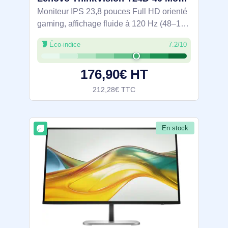
Moniteur IPS 23,8 pouces Full HD orienté
gaming, affichage fluide à 120 Hz (48–120
Hz) et couverture 99% sRGB/BT.709.
Éco-indice
7.2/10
Dock USB‑C avec alimentation 100 W,
hub USB et Ethernet 1 GbE pour
176,90€ HT
connecter et
212,28€ TTC
En stock