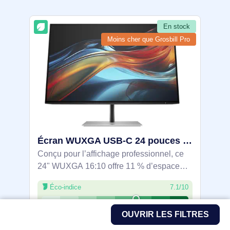
En stock
Moins cher que Grosbill Pro
Écran WUXGA USB-C 24 pouces HP Série 7 Pro - 724pu - 8Y2F7AA#ABB
Conçu pour l’affichage professionnel, ce
24" WUXGA 16:10 offre 11 % d’espace
utile. Dalle IPS 100 Hz, 5 ms, 350 cd/m² et
Éco-indice
7.1/10
contraste 1500:1 pour une image fluide et
homogène. Couleurs précises (sRGB 99
245,90€ HT
OUVRIR LES FILTRES