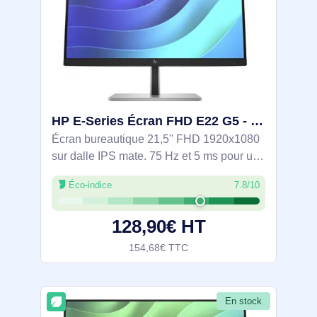
HP E-Series Écran FHD E22 G5 - 6N4E8AA#ABB
Écran bureautique 21,5'' FHD 1920x1080
sur dalle IPS mate. 75 Hz et 5 ms pour une
navigation fluide, sRGB 99 % pour des
Éco-indice
7.8/10
couleurs fidèles. Ergonomie 4 axes
(inclinaison, pivot, rotation, hauteur 150
128,90€ HT
154,68€ TTC
En stock