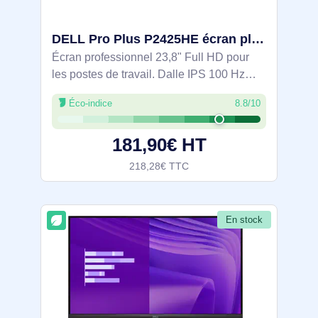
DELL Pro Plus P2425HE écran plat de PC 60,5 cm (23.8") 1920 x 1080 pixels Full HD LCD Noir - DELL-P2425HE
Écran professionnel 23,8" Full HD pour
les postes de travail. Dalle IPS 100 Hz
avec ComfortView Plus (lumière bleue
Éco-indice
8.8/10
181,90€ HT
218,28€ TTC
En stock