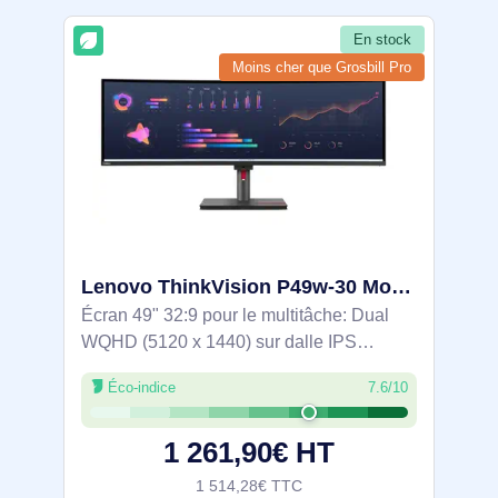
En stock
Moins cher que Grosbill Pro
Lenovo ThinkVision P49w-30 Moniteur - 63DBRAT1EU
Écran 49" 32:9 pour le multitâche: Dual
WQHD (5120 x 1440) sur dalle IPS
incurvée 3800R, couleurs DCI-P3 98%.
Éco-indice
7.6/10
Station d'accueil intégrée: USB-C 100 W,
Thunderbolt 4, RJ45 et hub USB 3.2. KVM
1 261,90€ HT
et True
1 514,28€ TTC