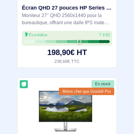
Écran QHD 27 pouces HP Series 5 Pro - 527pq - 9D9S0UT#ABB
Moniteur 27'' QHD 2560x1440 pour la
bureautique, offrant une dalle IPS mate
178°, 100 Hz et 5 ms pour des défilements
Éco-indice
7.1/10
fluides. Fidélité sRGB 100 %, 350 cd/m² et
contraste 1500:1. Ergonomie complète:
198,90€ HT
238,68€ TTC
En stock
Moins cher que Grosbill Pro