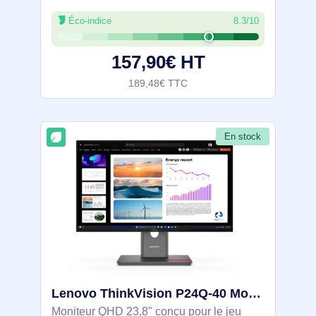
mouvements fluides. Couleurs fidèles
Éco-indice
8.3/10
(sRGB 99 %) et large vision 178° avec
dalle antireflet, plus confort visuel grâce à
157,90€ HT
la
189,48€ TTC
En stock
Lenovo ThinkVision P24Q-40 Moniteur - 64B2GAT1EU
Moniteur QHD 23,8" conçu pour le jeu