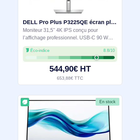
DELL Pro Plus P3225QE écran plat de PC 80 cm (31.5") 3840 x 2160 pixels 4K Ultra HD LCD Noir, Gris - DELL-P3225QE
Moniteur 31,5'' 4K IPS conçu pour
l’affichage professionnel. USB‑C 90 W
avec hub et RJ45 pour vidéo, données et
Éco-indice
8.8/10
réseau via un seul câble; ports frontaux
escamotables pour un accès rapide.
544,90€ HT
sRGB 99 %
653,88€ TTC
En stock