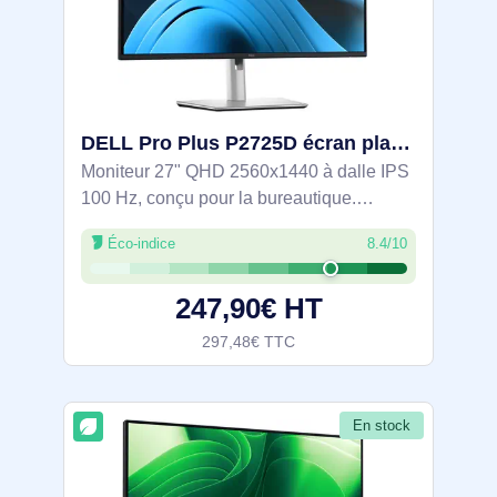
DELL Pro Plus P2725D écran plat de PC 68,6 cm (27") 2560 x 1440 pixels Quad HD LCD Noir, Argent - DELL-P2725D
Moniteur 27" QHD 2560x1440 à dalle IPS
100 Hz, conçu pour la bureautique.
Affichage précis et fluide, sRGB 99 % pour
Éco-indice
8.4/10
une colorimétrie fidèle. Confort visuel
certifié TÜV avec ComfortView Plus
247,90€ HT
297,48€ TTC
En stock