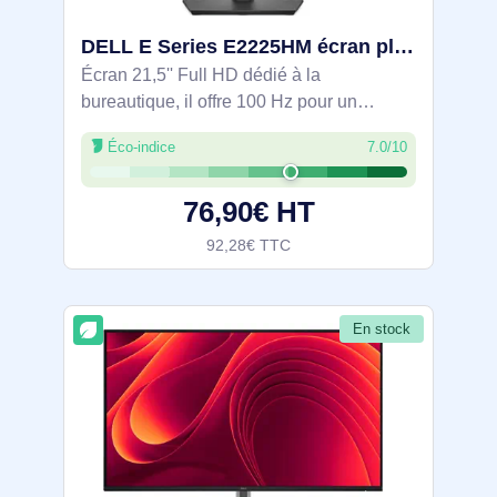
DELL E Series E2225HM écran plat de PC 54,6 cm (21.5") 1920 x 1080 pixels Full HD LCD - DELL-E2225HM
Écran 21,5'' Full HD dédié à la
bureautique, il offre 100 Hz pour un
défilement fluide et un confort visuel
Éco-indice
7.0/10
certifié TÜV Rheinland 3 étoiles grâce à
ComfortView Plus. Dalle VA 3000:1 aux
76,90€ HT
larges
92,28€ TTC
En stock