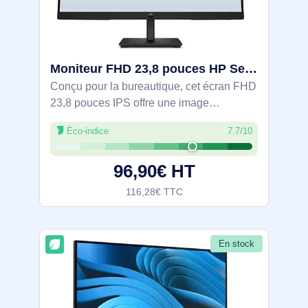
Moniteur FHD 23,8 pouces HP Series 3 Pro - 324pf - 9U5J5UT#ABB
Conçu pour la bureautique, cet écran FHD
23,8 pouces IPS offre une image
homogène avec angles de vision 178°.
Éco-indice
7.7/10
Défilement fluide à 100 Hz et temps de
réponse 5 ms. Confort visuel avec dalle
96,90€ HT
mate et HP
116,28€ TTC
En stock