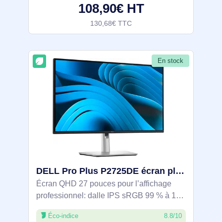
108,90€ HT
130,68€ TTC
En stock
DELL Pro Plus P2725DE écran plat de PC 68,6 cm (27") 2560 x 1440 pixels Quad HD LCD Noir, Argent - DELL-P2725DE
Écran QHD 27 pouces pour l’affichage
professionnel: dalle IPS sRGB 99 % à 100
Hz pour une image précise et fluide. USB-
Éco-indice
8.8/10
C avec alimentation 90 W, hub USB et