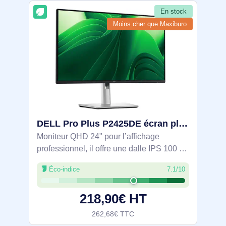
En stock
Moins cher que Maxiburo
DELL Pro Plus P2425DE écran plat de PC 61 cm (24") 2560 x 1440 pixels Quad HD LCD Noir - DELL-P2425DE
Moniteur QHD 24" pour l’affichage
professionnel, il offre une dalle IPS 100 Hz
couvrant 99 % sRGB et ComfortView Plus
Éco-indice
7.1/10
avec certification TÜV 4 étoiles pour
limiter la fatigue visuelle. USB‑C 90 W,
218,90€ HT
262,68€ TTC