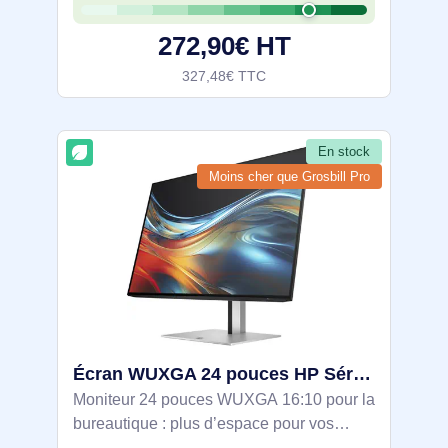
RJ45 pour un poste épuré, plus chaînage
272,90€ HT
327,48€ TTC
En stock
Moins cher que Grosbill Pro
Écran WUXGA 24 pouces HP Série 7 Pro - 724pn - 8X534AA#ABB
Moniteur 24 pouces WUXGA 16:10 pour la
bureautique : plus d’espace pour vos
fenêtres et documents. Dalle IPS mate 350