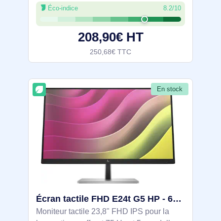
Éco-indice
8.2/10
cd/m², 100 Hz et 5 ms pour un défilement
fluide, contraste 1500:1, sRGB 99% et
208,90€ HT
250,68€ TTC
En stock
Écran tactile FHD E24t G5 HP - 6N6E6AA#ABB
Moniteur tactile 23,8" FHD IPS pour la