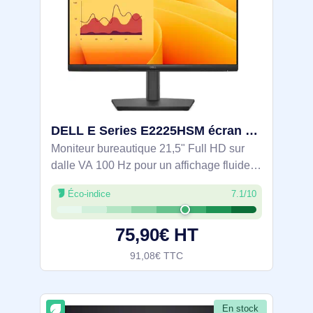
DELL E Series E2225HSM écran plat de PC 54,6 cm (21.5") 1920 x 1080 pixels Full HD LCD - DELL-E2225HSM
Moniteur bureautique 21,5" Full HD sur
dalle VA 100 Hz pour un affichage fluide et
confortable. ComfortView Plus certifié
Éco-indice
7.1/10
TÜV Rheinland 3 étoiles limite la lumière
bleue. Contraste 3000:1 et angles
75,90€ HT
91,08€ TTC
En stock