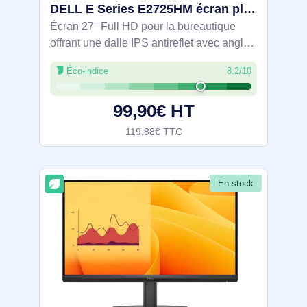
DELL E Series E2725HM écran plat de PC 68,6 cm (27") 1920 x 1080 pixels Full HD LCD Noir - DELL-E2725HM
Écran 27'' Full HD pour la bureautique
offrant une dalle IPS antireflet avec angles
de 178° et taux de rafraîchissement 100
Éco-indice
8.2/10
Hz pour un défilement fluide. ComfortView
Plus et certification TÜV
99,90€ HT
119,88€ TTC
En stock