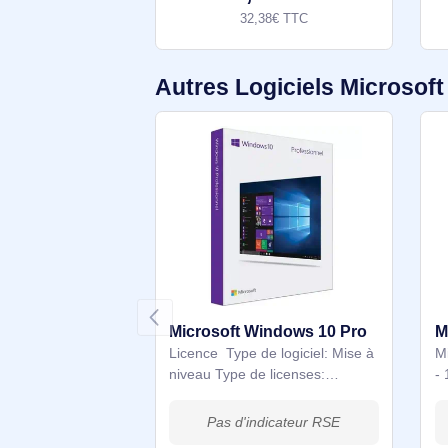
licence(s), Type de licenses:
Education (EDU), Type de
logiciel: Licence Licence
Quantité de licences 1 licence(s)
26,99€ HT
Type de licenses Education
32,38€ TTC
Autres Logiciels Micr