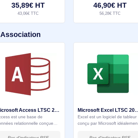
Microsoft Windows Server 2022 - 1 Device CAL pour
Microsoft Windows Server 2022
Microsoft Windo
- 1 Device CAL : Système
- 1 User CAL : 
d'exploitation serveur pour les
d'exploitation se
entreprises.La licence Microsoft
entreprisesLa li
Windows Server 2022 - 1 Device
Windows Server 
CAL est une licence d'accès
CAL est une lice
35,89€ HT
46,9
client (CAL)
client (CAL) idéa
43,06€ TTC
56,28
soft Association