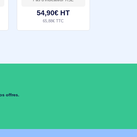
Microsoft Excel LTSC 2024 pour associations - Autres Logiciels Microsoft Association
Microsoft Outlook LTSC 2024 pour associations - Autres Logiciels Microsoft Association
ciel de tableur
Outlook est un logiciel de
oft idéalement
messagerie et de gestion des
ins des
informations personnelles
outes tailles.
spécialement adapté aux
e Office 2021,
besoins des associations.
gestion de
Développé par Microsoft et
0€ HT
54,90€ HT
faisant partie intégrante de la
€ TTC
65,88€ TTC
suite