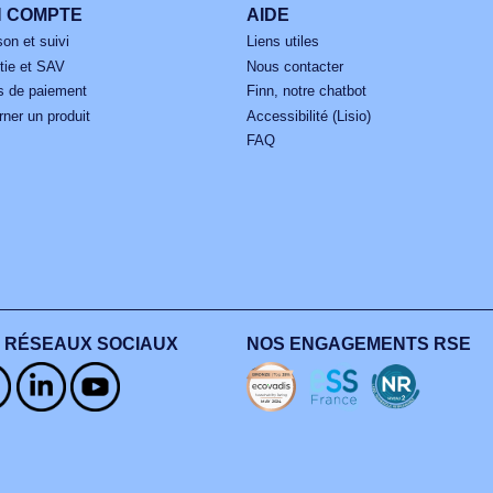
N’attendez pas !
nnectez-vous ou créez votre compte pour bénéficier de l’e
Je me connecte
Je crée mon comp
MON COMPTE
AIDE
Livraison et suivi
Liens utiles
Garantie et SAV
Nous contacter
Modes de paiement
Finn, notre chatbot
Retourner un produit
Accessibilité (Lisio)
FAQ