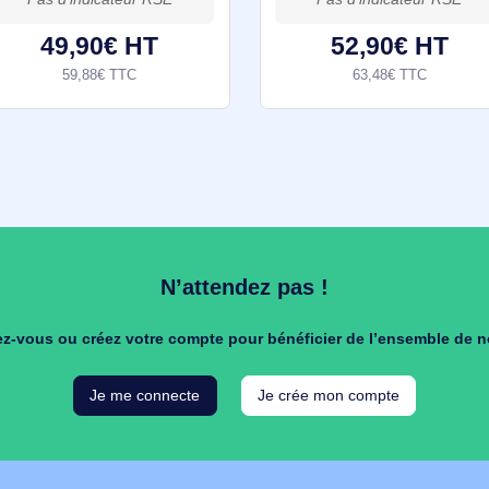
Microsoft Access LTSC 2024 pour associations - Autres Logiciels Microsoft Association
Access est une base de
Excel est un logi
données relationnelle conçue
conçu par Micros
par Microsoft, idéale pour les
adapté aux beso
associations de toutes tailles.
associations de t
Inclus dans le Pack Office, cette
Intégré à la suit
solution complète répond aux
Excel permet la 
49,90€ HT
52,9
besoins diversifiés
projet, la
59,88€ TTC
63,48
rche