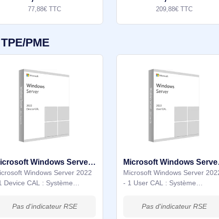
Education (EDU) Type de logiciel
dans la suite Off
Mise à niveau Caractéristiques
Project Professi
Version de logiciel 10 Pro
logiciel de gesti
avancé développ
64,90€ HT
174,9
spécialement
77,88€ TTC
209,8
osoft TPE/PME