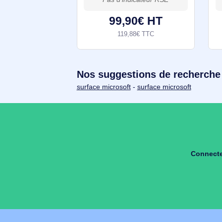
SQL Server 2025 - 1 Device CAL
Le nouveau serveur SQL Edition
2025 en un coup d'œilAvec SQL
Server Edition 2025, vous
bénéficiez de capacités de
traitement et de services
complets, ainsi que d'une
99,90€ HT
protection de grandes quantités
119,88€ TTC
Nos suggestions de reche
surface microsoft
-
surface microsoft