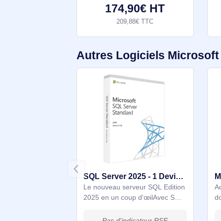
Microsoft Windows 10 Pro
Licence Type de logiciel: Mise à
niveau Type de licenses:
Gouvernement (GOV) Quantité
de licences: 1 licence(s)
Configuration minimale du
système Espace de disque dur
174,90€ HT
209,88€ TTC
Autres Logiciels Micro