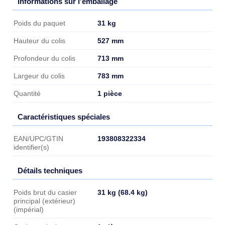
Informations sur l'emballage
Informations sur l'emballage
31 kg
Poids du paquet
527 mm
Hauteur du colis
713 mm
Profondeur du colis
783 mm
Largeur du colis
1 pièce
Quantité
Caractéristiques spéciales
Caractéristiques spéciales
193808322334
EAN/UPC/GTIN
identifier(s)
Détails techniques
Détails techniques
31 kg (68.4 kg)
Poids brut du casier
principal (extérieur)
(impérial)