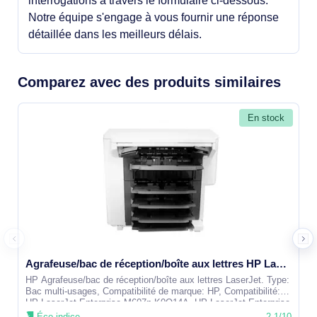
interrogations à travers le formulaire ci-dessous.
Notre équipe s'engage à vous fournir une réponse
détaillée dans les meilleurs délais.
Comparez avec des produits similaires
En stock
Agrafeuse/bac de réception/boîte aux lettres HP LaserJet - L0H20A
HP Agrafeuse/bac de réception/boîte aux lettres LaserJet. Type:
Bac multi-usages, Compatibilité de marque: HP, Compatibilité:
HP LaserJet Enterprise M607n K0Q14A, HP LaserJet Enterprise
M607dn
Éco-indice
2.1/10