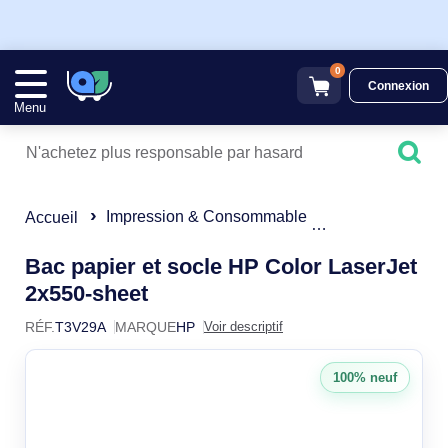
0
Connexion
Menu
Impression & Consommable
Accessoires po
Accueil
Bac papier et socle HP Color LaserJet
T3V29A
2x550-sheet
RÉF.
T3V29A
MARQUE
HP
Voir descriptif
100% neuf