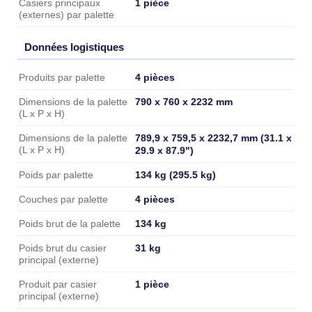
1 pièce
Casiers principaux
(externes) par palette
Données logistiques
Données logistiques
4 pièces
Produits par palette
790 x 760 x 2232 mm
Dimensions de la palette
(L x P x H)
789,9 x 759,5 x 2232,7 mm (31.1 x
Dimensions de la palette
(L x P x H)
29.9 x 87.9")
134 kg (295.5 kg)
Poids par palette
4 pièces
Couches par palette
134 kg
Poids brut de la palette
31 kg
Poids brut du casier
principal (externe)
1 pièce
Produit par casier
principal (externe)