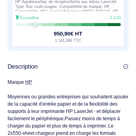
HP Agrafeuse/bac de réception/boîte aux lettres LaserJet.
Type: Bac multi-usages, Compatibilité de marque: HP,
Compatibilité: HP LaserJet Enterprise M607n K0Q14A, HP
LaserJet Enterprise M607dn
Éco-indice
2.1/10
950,90€ HT
1 141,08€ TTC
Description
Marque
HP
Moyennes ou grandes entreprises qui souhaitent ajouter
de la capacité d'entrée papier et de la flexibilité des
supports à leur imprimante HP LaserJet - et déplacer
facilement le périphérique.Passez moins de temps à
charger du papier et plus de temps à imprimer. Le
2x550-sheet chargeur prend en charge les formats