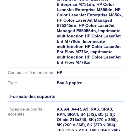
Enterprise M751dn, HP Color
LaserJet Enterprise M856dn, HP
Color LaserJet Enterprise M856x,
HP Color LaserJet Managed
E75245dn, HP Color LaserJet
Managed E85055dn, Imprimante
multifonction HP Color LaserJet
Ent M776dn, Imprimante
multifonction HP Color LaserJet
Ent Flow M776z, Imprimante
multifonction HP Color LaserJet
Ent Flow M776zs
HP
Compatibilité de marque
Bac à papier
Type
Formats des supports
Formats des supports
A3, A4, A4-R, A5, RA3, SRA3,
Types de supports
acceptés
RA4, SRA4, B4 (JIS), B5 (JIS);
Oficio 216x340, 8K (270 x 390),
8K (260 x 368), 8K (273 x 394),
16K (195 x 270), 16K (184 x 260),