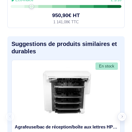
950,90€ HT
1 141,08€ TTC
Suggestions de produits similaires et
durables
En stock
Agrafeuse/bac de réception/boîte aux lettres HP LaserJet - L0H20A