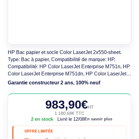
HP Bac papier et socle Color LaserJet 2x550-sheet.
Type: Bac à papier, Compatibilité de marque: HP,
Compatibilité: HP Color LaserJet Enterprise M751n, HP
Color LaserJet Enterprise M751dn, HP Color LaserJet....
Types de supports acceptés: A3, A4, A4-R, A5, RA3,
Garantie constructeur 2 ans, 100% neuf
SRA3, RA4, SRA4, B4 (JIS), B5 (JIS); Oficio 216x340,
8K (270 x 390), 8K.... Largeur: 986 mm, Profondeur: 659
983,90€
mm, Hauteur: 326 mm.
HT
1 180,68€ TTC
2 en stock
Livré le 12/08
En savoir plus
OFFRE LIMITÉE