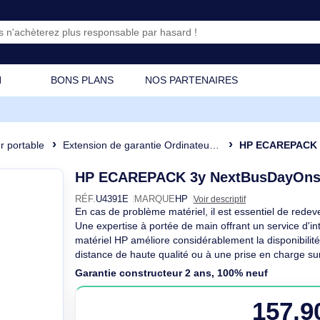
CATION
BONS PLANS
NOS PARTENAIRES
dinateur portable
Extension de garantie Ordinateur portable
HP E
HP ECAREPACK 3y NextB
RÉF.
U4391E
MARQUE
HP
Voir descriptif
En cas de problème matériel, il est esse
Une expertise à portée de main offrant un
matériel HP améliore considérablement l
distance de haute qualité ou à une prise
Garantie constructeur 2 ans, 100% n