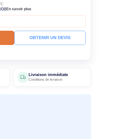
157,90€
HT
189,48€ TTC
ck
Livré le 07/08
En savoir plus
 à ce prix !
R AU PANIER
OBTENIR UN DEVIS
4 avis
Livraison immédiate
clients
Conditions de livraison