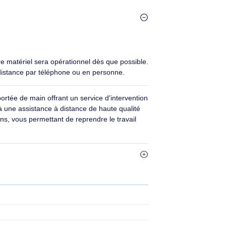
inateur portable -
Les services HP Care Pack
ans. Nombre
proposent des niveaux de service
s)
améliorés qui optimisent votre
garantie pour vous permettre de
rester opérationnel en permanence,
sans souci.
0€ HT
165,90€ HT
€ TTC
199,08€ TTC
 savez que votre matériel sera opérationnel dès que possible.
, que ce soit à distance par téléphone ou en personne.
 expertise à portée de main offrant un service d'intervention
oduits. Grâce à une assistance à distance de haute qualité