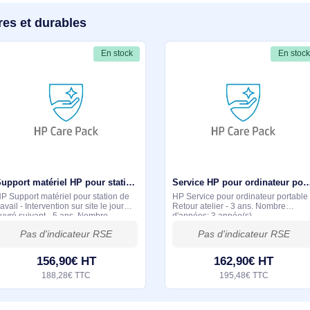
ur le HP ECAREPACK 3y NextBusDayOnsite NOTEBOO
cernant ce produit. Nous vous invitons à partager vos interroga
détaillée dans les meilleurs délais.
milaires et durables
En stock
Support matériel HP pour station de travail - Intervention sur - U7944E