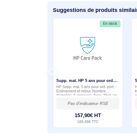
Questions et réponses s
Aucune question n'a été formulée con
s'engage à vous fournir une réponse 
Suggestions de produits si
En stock
Supp. mat. HP 5 ans pour ord. port. - Enlèvement et retour - U7869E