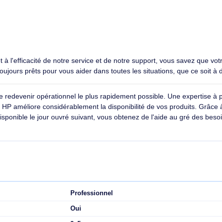
HP Support matériel pour station de
HP Service pour ord
travail - Intervention sur site le jour
Retour atelier - 3 
ouvré suivant - 5 ans. Nombre
d'années: 3 année(
d'années: 5 année(s), Type: Sur
place, Jour ouvrable suivant
156,90€ HT
162,9
188,28€ TTC
195,48
rts et à l'efficacité de notre service et de notre support, vous
ennent toujours prêts pour vous aider dans toutes les situations
entiel de redevenir opérationnel le plus rapidement possible. Une
atériel HP améliore considérablement la disponibilité de vos pr