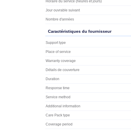
ou à une prise en charge sur site prati
rapidement.
Caractéristiques techniques
Caractéristiques
Caractéristiques
Segment HP
Support sur site
Horaire du service (heures et jours)
Jour ouvrable suivant
Nombre d'années
Caractéristiques du fournisseur
Caractéristiques du fournisseur
Support type
Place of service