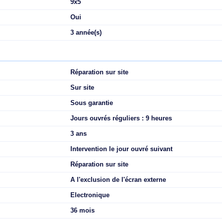
que et disponible le jour ouvré suivant, vous obtenez de l'aide a
Professionnel
Oui
9x5
Oui
3 année(s)
Réparation sur site
Sur site