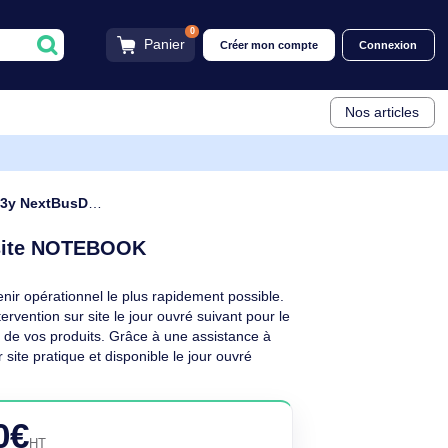
0
Panier
Créer mon compt
CAREPACK 3y NextBusDayOnsite NOTEBOOK
U4391E
usDayOnsite NOTEBOOK
ntiel de redevenir opérationnel le plus rapidement possible.
 service d'intervention sur site le jour ouvré suivant pour le
a disponibilité de vos produits. Grâce à une assistance à
 en charge sur site pratique et disponible le jour ouvré
euf