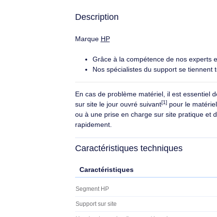
HP Supp. mat. 5 ans pour ord. port. -
Enlèvement et retour. Nombre
d'années: 5 année(s), Type: "Pick-up
& return"
157,90€ HT
189,48€ TTC
Description
Marque
HP
Grâce à la compétence de nos expe
Nos spécialistes du support se ti
En cas de problème matériel, il est ess
[1]
sur site le jour ouvré suivant
pour le m