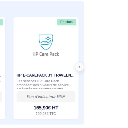
K
Poser une question
tions à travers le formulaire ci-dessous. Notre équipe
En stock
En stock
Service HP pour ordinateur portable - Retour atelier - 3 ans - UM932E
HP E-CAREPACK 3Y TRAVELNEXTBUSDAY NOTE - UC909E