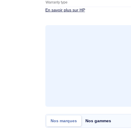
Warranty coverage
Détails de couverture
Duration
Response time
Service method
Additional information
Care Pack type
Coverage period
Warranty type
En savoir plus sur HP