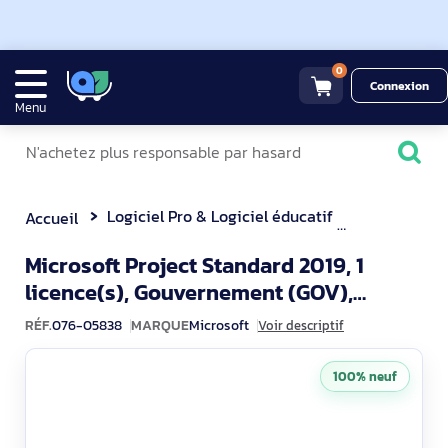
0
Connexion
Menu
Logiciel Pro & Logiciel éducatif
Autres logic
Accueil
Microsoft Project Standard 2019, 1
licence(s), Gouvernement (GOV),
Licence
RÉF.
076-05838
MARQUE
Microsoft
Voir descriptif
100% neuf