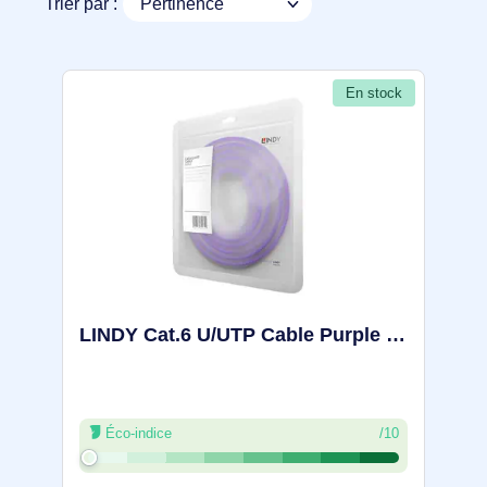
Trier par :
En stock
LINDY Cat.6 U/UTP Cable Purple 5m Colour Code ANSI/TIA 568C - 48125
Éco-indice
/10