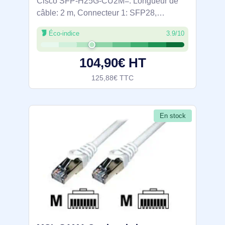
Cisco SFP-H25G-CU2M=. Longueur de
câble: 2 m, Connecteur 1: SFP28,
Connecteur 2: SFP28, Genre du
Éco-indice
3.9/10
connecteur: Mâle/Mâle
104,90€ HT
125,88€ TTC
En stock