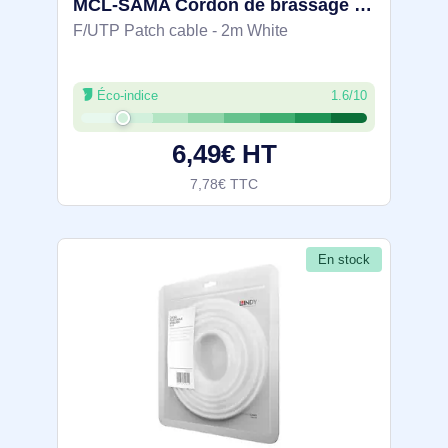
MCL-SAMA Cordon de brassage RJ45 CAT 6 F/UTP CAT 6 - FCC6BM-2M/W
F/UTP Patch cable - 2m White
Éco-indice
1.6/10
6,49€ HT
7,78€ TTC
En stock