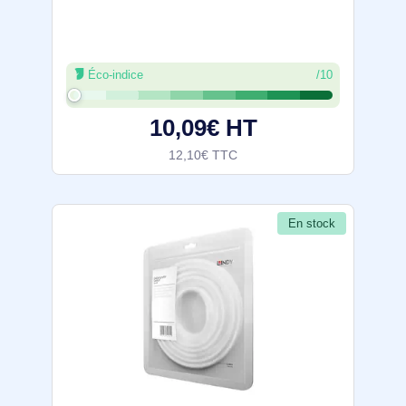
Éco-indice
/10
10,09€ HT
12,10€ TTC
En stock