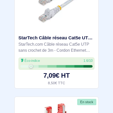
StarTech Câble réseau Cat5e UTP sans crochet de 3m - 45PAT3MWH
StarTech.com Câble réseau Cat5e UTP
sans crochet de 3m - Cordon Ethernet
RJ45 anti-accroc - M/M - Blanc. Longueur
Éco-indice
1.6/10
de câble: 3 m, Câble standard: Cat5e,
Blindage du câble: U/UTP (UTP),
7,09€ HT
Connecteur 1:
8,50€ TTC
En stock