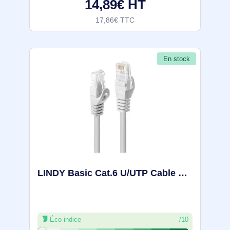
14,89€ HT
17,86€ TTC
En stock
LINDY Basic Cat.6 U/UTP Cable White 10m - 48207
Éco-indice
/10