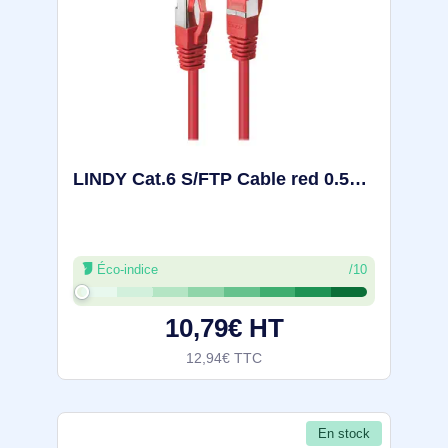
LINDY Cat.6 S/FTP Cable red 0.5m Patchcable - 47731
Éco-indice
/10
10,79€ HT
12,94€ TTC
En stock