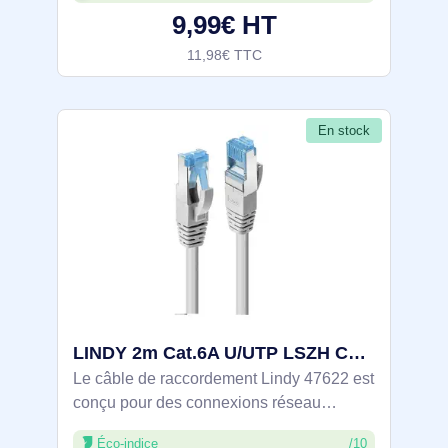
9,99€ HT
11,98€ TTC
En stock
LINDY 2m Cat.6A U/UTP LSZH Cable Grey 10pcs - 47622
Le câble de raccordement Lindy 47622 est
conçu pour des connexions réseau
fiables, offrant performance et durabilité.
Éco-indice
/10