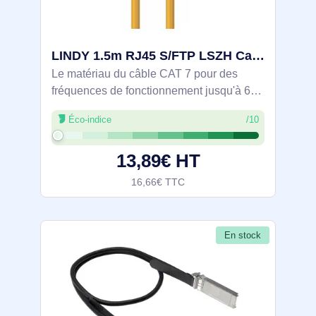
LINDY 1.5m RJ45 S/FTP LSZH Cable Yellow - 47659
Le matériau du câble CAT 7 pour des
fréquences de fonctionnement jusqu'à 600
MHz avec un blindage tressé total et un
Éco-indice
/10
blindage par feuille à fil unique (S/FTP) a
été développé pour une utilisation
13,89€ HT
16,66€ TTC
En stock