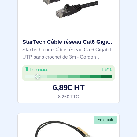
StarTech Câble réseau Cat6 Gigabit UTP sans crochet de 3m - N6PATC3MBK
StarTech.com Câble réseau Cat6 Gigabit
UTP sans crochet de 3m - Cordon
Ethernet RJ45 anti-accroc - M/M - Noir.
Éco-indice
1.6/10
Longueur de câble: 3 m, Câble standard:
Cat6, Blindage du câble: U/UTP (UTP),
6,89€ HT
Connecteur
8,26€ TTC
En stock