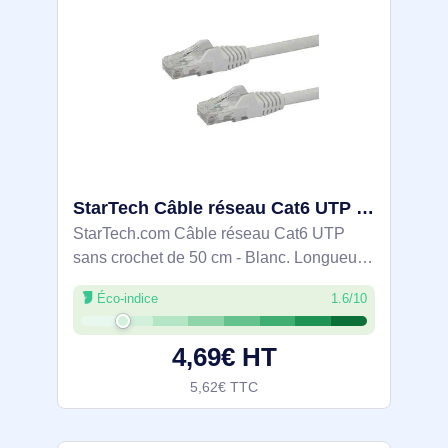
StarTech Câble réseau Cat6 UTP sans crochet de 50 cm - N6PATC50CMWH
StarTech.com Câble réseau Cat6 UTP
sans crochet de 50 cm - Blanc. Longueur
de câble: 0,5 m, Câble standard: Cat6,
Éco-indice
1.6/10
Blindage du câble: U/UTP (UTP),
Connecteur 1: RJ-45, Connecteur 2: RJ-
4,69€ HT
45, Contacts du
5,62€ TTC