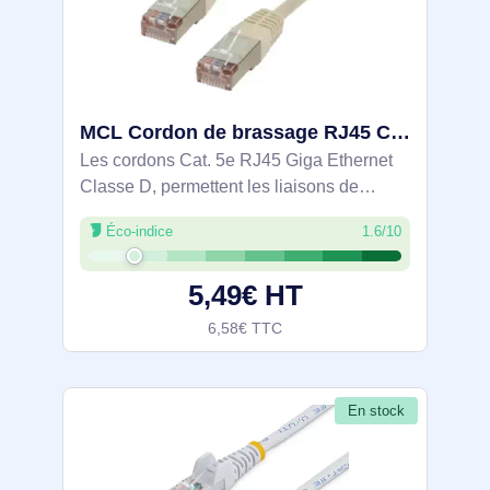
MCL Cordon de brassage RJ45 CAT 5e F/UTP - 3m Gris - FCC5EBM-3M
Les cordons Cat. 5e RJ45 Giga Ethernet
Classe D, permettent les liaisons de
postes aux prises murales ou des
Éco-indice
1.6/10
panneaux de brassage aux hubs (ou
switchs). Connecteurs RJ45 mâle de
5,49€ HT
chaque côté.
6,58€ TTC
En stock