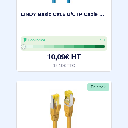
LINDY Basic Cat.6 U/UTP Cable Blue 0.5m - 48171
Éco-indice
/10
10,09€ HT
12,10€ TTC
En stock