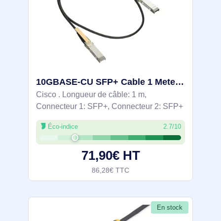
10GBASE-CU SFP+ Cable 1 Meter - SFP-H10GB-CU1M=
Cisco . Longueur de câble: 1 m,
Connecteur 1: SFP+, Connecteur 2: SFP+
Éco-indice
2.7/10
71,90€ HT
86,28€ TTC
En stock