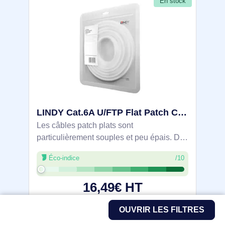
En stock
LINDY Cat.6A U/FTP Flat Patch Cable white 5m - 47544
Les câbles patch plats sont
particulièrement souples et peu épais. De
part leur faible épaisseur ils peuvent être
Éco-indice
/10
posés sous des tapis, parquets ou derrière
des plinthes. Dans certains cas ils
16,49€ HT
19,78€ TTC
OUVRIR LES FILTRES