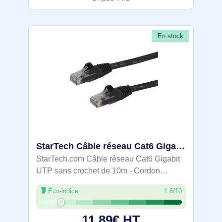
En stock
StarTech Câble réseau Cat6 Gigabit UTP sans crochet de 10m - N6PATC10MBK
StarTech.com Câble réseau Cat6 Gigabit
UTP sans crochet de 10m - Cordon
Ethernet RJ45 anti-accroc - M/M - Noir.
Éco-indice
1.6/10
Longueur de câble: 10 m, Câble standard:
Cat6, Blindage du câble: U/UTP (UTP),
11,89€ HT