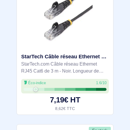
StarTech Câble réseau Ethernet RJ45 Cat6 de 3 m - Noir - N6PAT300CMBKS
StarTech.com Câble réseau Ethernet
RJ45 Cat6 de 3 m - Noir. Longueur de
câble: 3 m, Câble standard: Cat6,
Éco-indice
1.6/10
Blindage du câble: U/UTP (UTP),
Connecteur 1: RJ-45, Connecteur 2: RJ-
7,19€ HT
45, Contacts du
8,62€ TTC