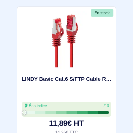
En stock
LINDY Basic Cat.6 S/FTP Cable Red 2m Patch Cable - 47364
Éco-indice
/10
11,89€ HT
14,26€ TTC