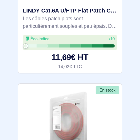
LINDY Cat.6A U/FTP Flat Patch Cable white 1m - 47541
Les câbles patch plats sont
particulièrement souples et peu épais. De
part leur faible épaisseur ils peuvent être
Éco-indice
/10
posés sous des tapis, parquets ou derrière
des plinthes. Dans certains cas ils
11,69€ HT
14,02€ TTC
En stock