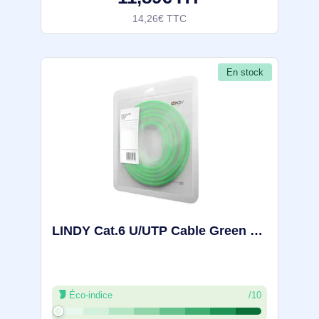
14,26€ TTC
En stock
LINDY Cat.6 U/UTP Cable Green 0.3m - 48045
Éco-indice
/10