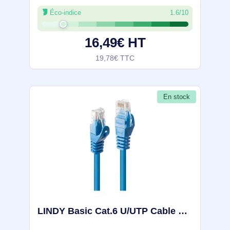
OM4, Fibre Zipcord 50/125µm
Éco-indice
1.6/10
LOMMF/VCSEL, Réseaux 100G, Faible
Perte d'Insertion, Cordon de
16,49€ HT
Raccordement Fibre LSZH. Longueur de
câble:
19,78€ TTC
En stock
LINDY Basic Cat.6 U/UTP Cable Blue 7.5m - 48176