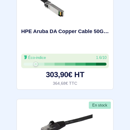
HPE Aruba DA Copper Cable 50Gbit/s SFP56 to SFP56 0.65m - R0M46A
Éco-indice
1.6/10
303,90€ HT
364,68€ TTC
En stock