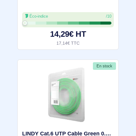
Éco-indice
/10
14,29€ HT
17,14€ TTC
En stock
LINDY Cat.6 UTP Cable Green 0.5m - 48046