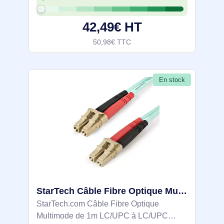
Doté de la technologie UTP et de la norme
CAT 6a, ce câble fonctionne
42,49€ HT
50,98€ TTC
En stock
StarTech Câble Fibre Optique Multimode de 1m LC/UPC à - 450FBLCLC1
StarTech.com Câble Fibre Optique
Multimode de 1m LC/UPC à LC/UPC