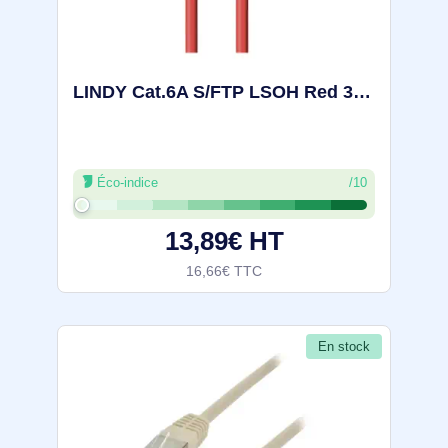
LINDY Cat.6A S/FTP LSOH Red 3m Patch Cable - 47165
Éco-indice
/10
13,89€ HT
16,66€ TTC
En stock