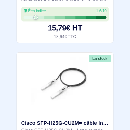
Fibre Zipcord Full Duplex 50/125µm,
Éco-indice
1.6/10
Réseaux 100G, LOMMF/VCSEL,
15,79€ HT
18,94€ TTC
En stock
Cisco SFP-H25G-CU2M= câble InfiniBand et à fibres optiques 2 m SFP28