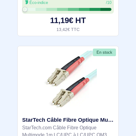
Éco-indice
/10
environnements réseau modernes. Ce
câble de raccordement présente un calibre
11,19€ HT
de fil
13,42€ TTC
En stock
StarTech Câble Fibre Optique Multimode 1m LC/UPC à - A50FBLCLC1
StarTech.com Câble Fibre Optique
Multimode 1m LC/UPC à LC/UPC OM3,