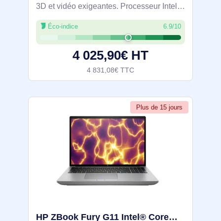
3D et vidéo exigeantes. Processeur Intel
Core i7-14700HX et GPU NVIDIA RTX
Éco-indice
6.9/10
3500 Ada 12 Go pour l’édition 8K, le rendu
3D et le machine learning. Écran IPS
4 025,90€ HT
4 831,08€ TTC
Plus de 15 jours
HP ZBook Fury G11 Intel® Core™ i7 i7-14700HX Station de travail mobile 40,6 cm (16") WUXGA 32 Go DDR - 98K29ET#ABF