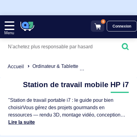
0
Connexion
Menu
Ordinateur & Tablette
Ordinateur portable
Accueil
Station de travail mobile HP i7
"Station de travail portable i7 : le guide pour bien
choisirVous gérez des projets gourmands en
ressources — rendu 3D, montage vidéo, conception
CAO — et vous ne pouvez pas vous permettre un
Lire la suite
ordinateur qui rame en déplacement. Choisir la bonne
station de travail portable, c'est trouver l'équilibre entre