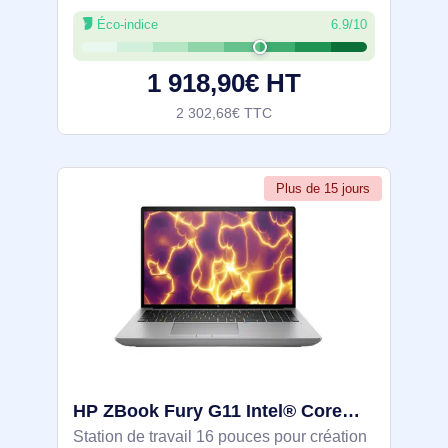
Processeur Intel Core i7-14700HX, GPU
Éco-indice
6.9/10
NVIDIA RTX A1000 6 Go, 16 Go DDR5 et
SSD NVMe PCIe 4.0 de 1 To. Écran 16”
1 918,90€ HT
2 302,68€ TTC
Plus de 15 jours
HP ZBook Fury G11 Intel® Core™ i7 i7-14700HX Station de travail mobile 40,6 cm (16") WUXGA 32 Go DDR - 98K30ET#ABF
Station de travail 16 pouces pour création