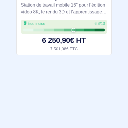
Station de travail mobile 16'' pour l’édition
vidéo 8K, le rendu 3D et l’apprentissage
automatique. Intel Core i7‑14700HX, 32
Éco-indice
6.8/10
Go DDR5, SSD NVMe PCIe 4.0 1 To et
NVIDIA RTX 2000 Ada 8 Go pour
6 250,90€ HT
7 501,08€ TTC